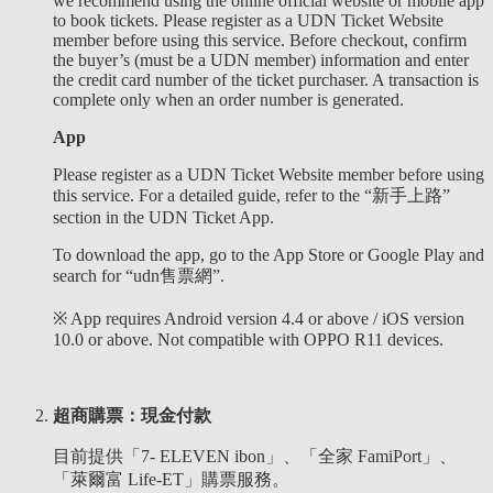
we recommend using the online official website or mobile app
to book tickets. Please register as a UDN Ticket Website
member before using this service. Before checkout, confirm
the buyer’s (must be a UDN member) information and enter
the credit card number of the ticket purchaser. A transaction is
complete only when an order number is generated.
App
Please register as a UDN Ticket Website member before using
this service. For a detailed guide, refer to the “新手上路”
section in the UDN Ticket App.
To download the app, go to the App Store or Google Play and
search for “udn售票網”.
※ App requires Android version 4.4 or above / iOS version
10.0 or above. Not compatible with OPPO R11 devices.
超商購票：現金付款
目前提供「7- ELEVEN ibon」、「全家 FamiPort」、
「萊爾富 Life-ET」購票服務。