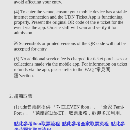
avoid affecting your entry.
(4) To enter the venue, ensure your mobile device has a stable
internet connection and the UDN Ticket App is functioning
properly. Present the original QR code of the e-ticket for the
event via the app. On-site staff will scan and verify it for
admission.
※ Screenshots or printed versions of the QR code will not be
accepted for entry.
(5) No additional service fee is charged for ticket purchases or
collections made via the mobile app. For information on ticket
refunds via the app, please refer to the FAQ ‘常見問
題’section.
超商取票
(1) udn售票網提供 「7- ELEVEN ibon」、「全家 Fami-
Port」、「萊爾富Life-ET」取票服務，歡迎多加利用。
點此參考ibon取票流程
點此參考全家取票流程
點此參
考萊爾富取票流程