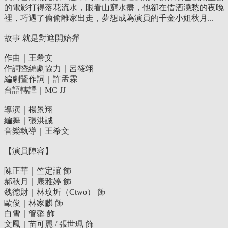
的電影打得落花流水，眼看山窮水盡，他卻在借酒澆愁的夜晚
裡，巧遇了偷偷離家出走，夢想成為演員的千金小姐秋月...
故事 就是對遮開始彈
作曲｜王希文
作詞暨編劇協力｜呂筱翊
編劇暨作詞｜許孟霖
台語轉譯｜MC JJ
導演｜楊景翔
編舞｜張洪誠
音樂執導｜王希文
【演員陣容】
陳正華｜竺定誼 飾
郝秋月｜康雅婷 飾
魏德財｜林玟圻（Ctwo） 飾
歐俊｜林家麒 飾
白雪｜管罄 飾
文鳳｜苗可麗 / 張世珮 飾