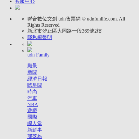
客服中心
聯合數位文創
udn售票網 © udnfunlife.com. All
Rights Reserved
新北市汐止區大同路一段369號2樓
隱私權聲明
udn Family
願景
新聞
經濟日報
噓星聞
時尚
汽車
NBA
遊戲
國際
鳴人堂
新鮮事
部落格