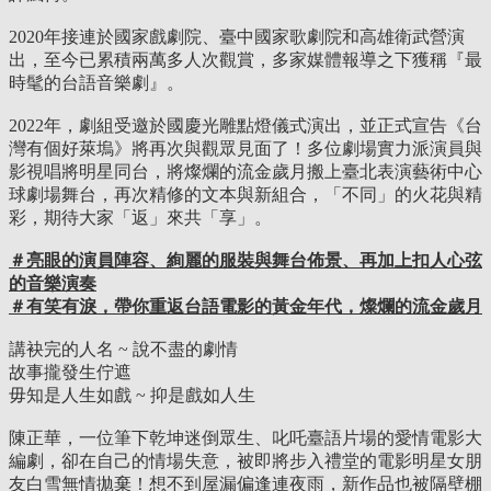
2020年接連於國家戲劇院、臺中國家歌劇院和高雄衛武營演
出，至今已累積兩萬多人次觀賞，多家媒體報導之下獲稱『最
時髦的台語音樂劇』。
2022年，劇組受邀於國慶光雕點燈儀式演出，並正式宣告《台
灣有個好萊塢》將再次與觀眾見面了！多位劇場實力派演員與
影視唱將明星同台，將燦爛的流金歲月搬上臺北表演藝術中心
球劇場舞台，再次精修的文本與新組合，「不同」的火花與精
彩，期待大家「返」來共「享」。
＃亮眼的演員陣容、絢麗的服裝與舞台佈景、再加上扣人心弦
的音樂演奏
＃有笑有淚，帶你重返台語電影的黃金年代，燦爛的流金歲月
講袂完的人名 ~ 說不盡的劇情
故事攏發生佇遮
毋知是人生如戲 ~ 抑是戲如人生
陳正華，一位筆下乾坤迷倒眾生、叱吒臺語片場的愛情電影大
編劇，卻在自己的情場失意，被即將步入禮堂的電影明星女朋
友白雪無情拋棄！想不到屋漏偏逢連夜雨，新作品也被隔壁棚