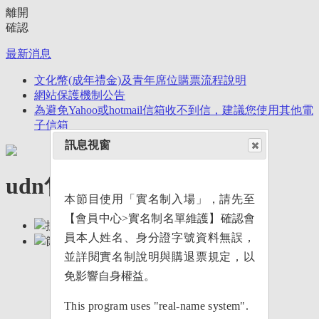
離開
確認
最新消息
文化幣(成年禮金)及青年席位購票流程說明
網站保護機制公告
為避免Yahoo或hotmail信箱收不到信，建議您使用其他電
子信箱
訊息視窗
udn售票網
本節目使用「實名制入場」，請先至
【會員中心>實名制名單維護】確認會
搜尋
員本人姓名、身分證字號資料無誤，
節目類別
展覽
並詳閱實名制說明與購退票規定，以
Exhibitions
免影響自身權益。
音樂
Music
This program uses "real-name system".
戲劇