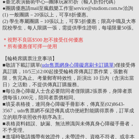
●
臺北表演藝術中心─團隊玩家85折（輸入折扣代碼）
●
團購優惠請mail至瘋戲樂工作室service@studiom.com.tw洽詢
(1) 一般團購－20張以上，可享8折優惠。
(2) 學生專屬團購－10張以上，可享5折優惠；限高中職及大專
院校學生，每人限購一張，需提供學生證明，每場限量50張。
＊視野不良區$500 恕不接受任何優惠
＊所有優惠僅可擇一使用
【輪椅席購票注意事項】
■敬請下載訂購單(
udn售票網身心障礙席刷卡訂購單
)僅接受傳
真訂購，10/5三)12:00起接受輪椅席傳真訂票作業，張數有
限，售完為止。考量郵寄時效性，距演出 10 日內（含演出當
日）之活動，不提供傳真訂購服務。
■每位身心障礙人士含必要陪同者僅限購2張票券，身障者票
價每張1,000元，陪同者票價相同。
■填妥表格後，連同身心障礙手冊影本，傳真至(02)8643-
3567，udn售票網不保證傳真成功便絕對能購得票券，訂單成
立的順序依照收件順序為主。
■表格資料錯誤、缺漏、無法辨識與未傳真身心障礙手冊者，
不予受理。
■進場時敬請攜帶有效證件，未帶證件、資格不符者、或非本