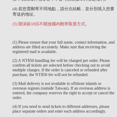
(4) 若您需郵寄不同地點，請分次結帳，並分別填入您要
寄送的地址。
(5) 開演前10日不開放國內郵寄取票方式。
(1) Please ensure that your full name, contact information, and
address are filled accurately. Make sure that receiving the
registered mail is available.
(2) A NT$50 handling fee will be charged per order. Please
confirm all tickets are selected before checking out to avoid
multiple charges. If the order is canceled or refunded after
purchase, the NT$50 fee will not be refunded.
(3) Mail delivery is not available to offshore islands or
overseas regions (outside Taiwan). If an overseas address is
entered, the company reserves the right to accept or cancel the
order.
(4) If you need to send tickets to different addresses, please
place separate orders and enter each address accordingly.