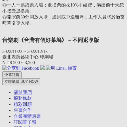
◎一人一票憑票入場；退換票酌收10%手續費，演出前十天恕
不接受退換票。
◎開演前30分開放入場，遲到或中途離席，工作人員將於適當
時間引導入場。
音樂劇《台灣有個好萊塢》－不同返享版
2022/11/23 ~ 2022/12/18
臺北表演藝術中心 球劇場
NT $ 500 ~ 3,500
快速訂購
立即購票 BUY NOW
關於我們
服務條款
精彩回顧
售票合作
企業團體購票
訂閱電子報