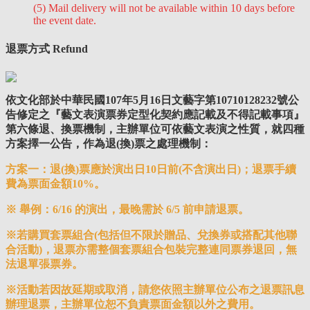
(5) Mail delivery will not be available within 10 days before
the event date.
退票方式 Refund
依文化部於中華民國107年5月16日文藝字第10710128232號公
告修定之『藝文表演票券定型化契約應記載及不得記載事項』
第六條退、換票機制，主辦單位可依藝文表演之性質，就四種
方案擇一公告，作為退(換)票之處理機制：
方案一：
退(換)票應於演出日10日前(不含演出日)
；退票手續
費為票面金額
10%
。
※ 舉例：6/16 的演出，最晚需於 6/5 前申請退票。
※若購買套票組合(包括但不限於贈品、兌換券或搭配其他聯
合活動)，退票亦需整個套票組合包裝完整連同票券退回，無
法退單張票券。
※活動若因故延期或取消，請您依照主辦單位公布之退票訊息
辦理退票，主辦單位恕不負責票面金額以外之費用。