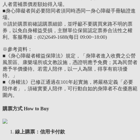
人者需補票價差額始得入場。
■身心障礙者與必要陪同者須同時憑同一身心障礙手冊驗證進
場。
※請於購票前確認購票細節，並呼籲不要購買來路不明的票
券，以免自身權益受損，主辦單位保留認定票券合法性之權
利。客服專線：(02)2649-1688(每日 09:00~18:00)
※參考資料：
■《身心障礙者權益保障法》規定，「身障者進入收費之公營
風景區、康樂場所或文教設施，憑證明應予免費；其為民營者
應予半價優待。若需人陪伴，以一人為限，得享有前項優
待。」
■《身權法》已修正通過在101年起實施，將嚴格定義「必要
陪伴者」，須確實要人陪伴，可行動自如的身障者不在優惠範
圍內。
購票方式 How to Buy
線上購票
：信用卡付款