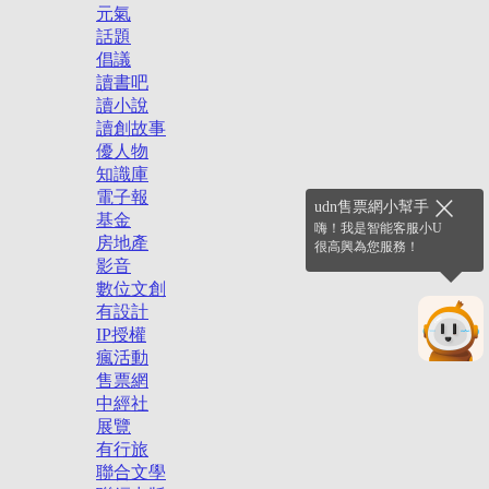
元氣
話題
倡議
讀書吧
讀小說
讀創故事
優人物
知識庫
電子報
udn售票網小幫手
基金
嗨！我是智能客服小U
房地產
很高興為您服務！
影音
數位文創
有設計
IP授權
瘋活動
售票網
中經社
展覽
有行旅
聯合文學