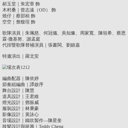
郝玉堂｜朱宏章 飾
木村桑｜曾志遠（OD） 飾
燒仔｜蔡邵桓 飾
空空｜詹馥瑄 飾
歌隊演員｜朱珮慈、何冠儀、吳知豫、周家寬、陳垣希、蔡恩
霖·撒基努、謝孟庭
代排暨歌隊替補演員｜張書閩、劉鎮嘉
特邀演出｜羅北安
編曲配器｜陳依婷
節奏組編曲｜譚啟序
舞台設計｜陳慧
道具設計｜王君維
燈光設計｜鄧振威
服裝設計｜林秉豪
影像設計｜黃詠心
音場設計｜鐵吹製作—陳星奎
妝髮設計與統籌｜Teddy Cheng