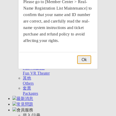
Please go to [Member Center > Real-
Theatre
舞蹈
Name Registration List Maintenance] to
Dance
confirm that your name and ID number
親子
are correct, and carefully read the real-
Family
name system instructions and ticket
演唱會
Concerts
purchase and refund policy to avoid
運動
affecting your rights.
Sports
講座
Conferences
電影
Ok
Movies
Fun VR劇院
Fun VR Theater
其他
Others
套票
Packages
最新消息
常見問題
會員服務
登入/註冊