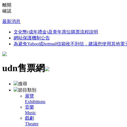
離開
確認
最新消息
文化幣(成年禮金)及青年席位購票流程說明
網站保護機制公告
為避免Yahoo或hotmail信箱收不到信，建議您使用其他
udn售票網
搜尋
節目類別
展覽
Exhibitions
音樂
Music
戲劇
Theatre