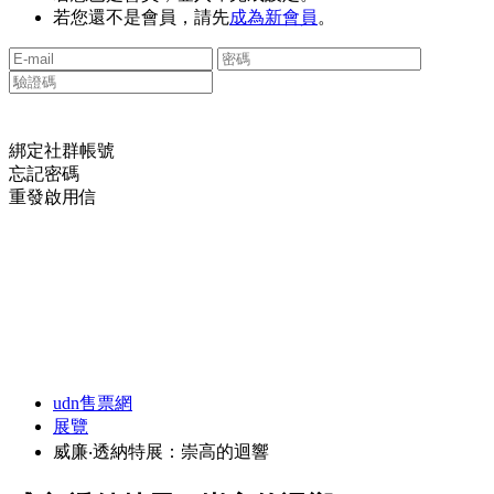
若您還不是會員，請先
成為新會員
。
綁定社群帳號
忘記密碼
重發啟用信
udn售票網
展覽
威廉‧透納特展：崇高的迴響