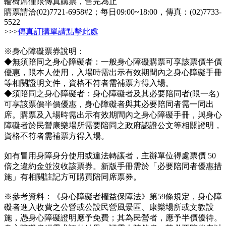
輪椅席僅限傳真購票，售完為止
購票請洽(02)7721-6958#2；每日09:00~18:00，傳真：(02)7733-
5522
>>>
傳真訂購單請點擊此處
※身心障礙票券說明：
◆無須陪同之身心障礙者：一般身心障礙購票可享該票價半價
優惠，限本人使用，入場時需出示有效期間內之身心障礙手冊
等相關證明文件，資格不符者需補票方得入場。
◆須陪同之身心障礙者：身心障礙者及其必要陪同者(限一名)
可享該票價半價優惠，身心障礙者與其必要陪同者需一同出
席。購票及入場時需出示有效期間內之身心障礙手冊，與身心
障礙者於民營康樂場所需要陪同之政府認證公文等相關證明，
資格不符者需補票方得入場。
如有冒用身障身分使用或違法轉讓者，主辦單位得處票價 50
倍之違約金並沒收該票券。新版手冊需於「必要陪同者優惠措
施」有相關註記方可購買陪同席票券。
※參考資料：《身心障礙者權益保障法》第59條規定，身心障
礙者進入收費之公營或公設民營風景區、康樂場所或文教設
施，憑身心障礙證明應予免費；其為民營者，應予半價優待。