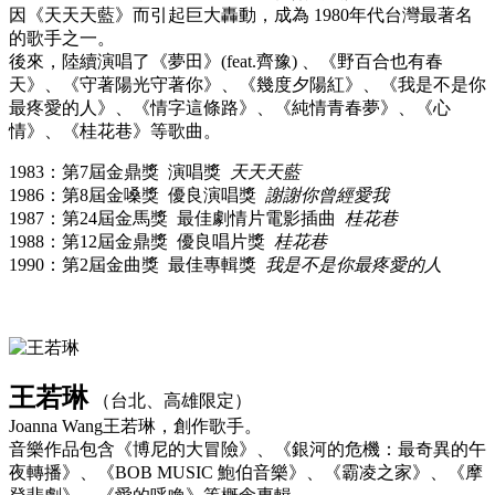
因《天天天藍》而引起巨大轟動，成為 1980年代台灣最著名
的歌手之一。
後來，陸續演唱了《夢田》(feat.齊豫) 、《野百合也有春
天》、《守著陽光守著你》、《幾度夕陽紅》、《我是不是你
最疼愛的人》、《情字這條路》、《純情青春夢》、《心
情》、《桂花巷》等歌曲。
1983：第7屆金鼎獎 演唱獎
天天天藍
1986：第8屆金嗓獎 優良演唱獎
謝謝你曾經愛我
1987：第24屆金馬獎 最佳劇情片電影插曲
桂花巷
1988：第12屆金鼎獎 優良唱片獎
桂花巷
1990：第2屆金曲獎 最佳專輯獎
我是不是你最疼愛的人
王若琳
（台北、高雄限定）
Joanna Wang王若琳，創作歌手。
音樂作品包含《博尼的大冒險》、《銀河的危機：最奇異的午
夜轉播》、《BOB MUSIC 鮑伯音樂》、《霸凌之家》、《摩