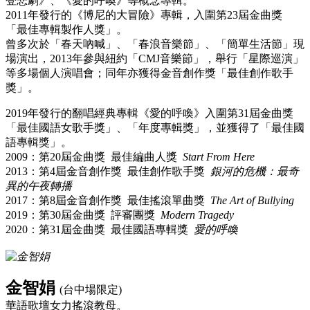
登悲劇》、《愛的呼喚》等概念專輯。
2011年發行的《博尼的大冒險》專輯，入圍第23屆金曲獎
「最佳專輯製作人獎」。
曾多次於「春天吶喊」、「春浪音樂節」、「簡單生活節」現
場演出，2013年參與紐約「CMJ音樂節」，舉行「星際巡演」
等多場個人演唱會；同年亦獲得金音創作獎「最佳創作歌手
獎」。
2019年發行的翻唱經典專輯《愛的呼喚》入圍第31屆金曲獎
「最佳國語女歌手獎」、「年度專輯獎」，並獲得了「最佳國
語專輯獎」。
2009：第20屆金曲獎 最佳編曲人獎
Start From Here
2013：第4屆金音創作獎 最佳創作歌手獎
銀河的危機：最奇
異的午夜轉播
2017：第8屆金音創作獎 最佳搖滾單曲獎
The Art of Bullying
2019：第30屆金曲獎 評審團獎
Modern Tragedy
2020：第31屆金曲獎 最佳國語專輯獎
愛的呼喚
金智娟
(台中場限定)
華語歌壇女力搖滾教母。