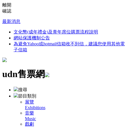
離開
確認
最新消息
文化幣(成年禮金)及青年席位購票流程說明
網站保護機制公告
為避免Yahoo或hotmail信箱收不到信，建議您使用其他電
子信箱
udn售票網
搜尋
節目類別
展覽
Exhibitions
音樂
Music
戲劇