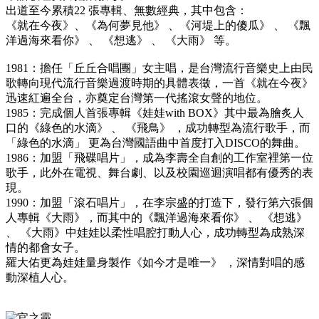
出道至今累積22 張專輯、無數經典，其中包含：
《就在今夜》、《為何夢見他》 、《河堤上的傻瓜》 、 《飄
洋過海來看你》 、 《想逃》 、 《大雨》 等。
1981：擔任「丘丘合唱團」女主唱，是台灣流行音樂史上由民
歌轉向現代流行音樂過渡時期的具體表徵，一首《就在今夜》
迅速紅遍全台，亦奠定台灣第一代搖滾女聲的地位。
1985：完成個人首張專輯《娃娃with BOX》其中最為膾炙人
口的《綠色的水滴》 、 《飛鳥》 ，成功轉型為流行歌手，而
「綠色的水滴」 更為台灣國語曲中首度打入DISCO的舞曲。
1986：加盟「飛碟唱片」，成為李壽全自創的工作室裡第一位
歌手，此外在電視、舞台劇、以及校園巡迴演唱都有優秀的表
現。
1990：加盟「滾石唱片」，在李宗盛的打造下，發行第六張個
人專輯《大雨》，而其中的《飄洋過海來看你》 、 《想逃》
、 《大雨》中娃娃以柔性唱腔打動人心，成功轉型為成熟深
情的都會女子。
羅大佑更為娃娃量身製作《如今才是唯一》 ，深情對唱的感
動深植人心。