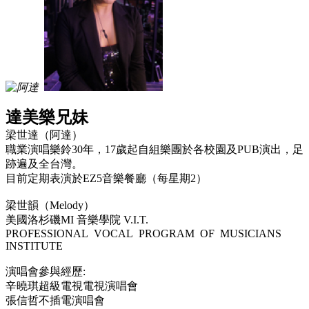
達美樂兄妹
梁世達（阿達）
職業演唱樂鈴30年，17歲起自組樂團於各校園及PUB演出，足
跡遍及全台灣。
目前定期表演於EZ5音樂餐廳（每星期2）
梁世韻（Melody）
美國洛杉磯MI 音樂學院 V.I.T.
PROFESSIONAL VOCAL PROGRAM OF MUSICIANS
INSTITUTE
演唱會參與經歷:
辛曉琪超級電視電視演唱會
張信哲不插電演唱會