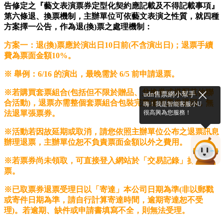
告修定之『藝文表演票券定型化契約應記載及不得記載事項』
第六條退、換票機制，主辦單位可依藝文表演之性質，就四種
方案擇一公告，作為退(換)票之處理機制：
方案一：
退(換)票應於演出日10日前(不含演出日)
；退票手續
費為票面金額
10%
。
※ 舉例：6/16 的演出，最晚需於 6/5 前申請退票。
※若購買套票組合(包括但不限於贈品、兌換券或搭配其他聯
udn售票網小幫手
合活動)，退票亦需整個套票組合包裝完整連同票券退回，無
嗨！我是智能客服小U
法退單張票券。
很高興為您服務！
※活動若因故延期或取消，請您依照主辦單位公布之退票訊息
辦理退票，主辦單位恕不負責票面金額以外之費用。
※若票券尚未領取，可直接登入網站於「交易記錄」操作退
票。
※已取票券退票受理日以「寄達」本公司日期為準(非以郵戳
或寄件日期為準，請自行計算寄達時間，逾期寄達恕不受
理)。若逾期、缺件或申請書填寫不全，則無法受理。