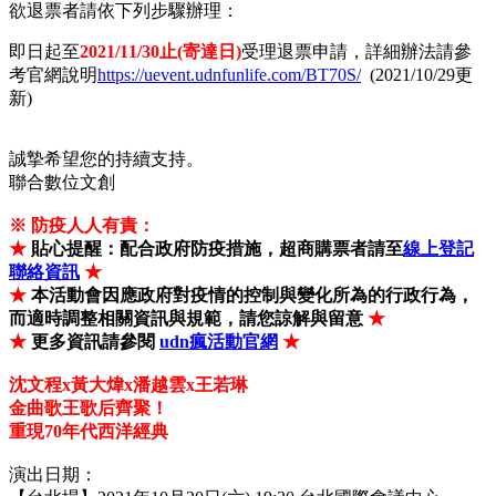
欲退票者請依下列步驟辦理：
即日起至
2021/11/30
止(寄達日)
受理退票申請，詳細辦法請參
考官網說明
https://uevent.udnfunlife.com/BT70S
/
(2021/10/29更
新)
誠摯希望您的持續支持。
聯合數位文創
※ 防疫人人有責：
★
貼心提醒：配合政府防疫措施，超商購票者請至
線上登記
聯絡資訊
★
★
本活動會因應政府對疫情的控制與變化所為的行政行為，
而適時調整相關資訊與規範，請您諒解與留意
★
★
更多資訊請參閱
udn瘋活動官網
★
沈文程x黃大煒x潘越雲x王若琳
金曲歌王歌后齊聚！
重現70年代西洋經典
演出日期：