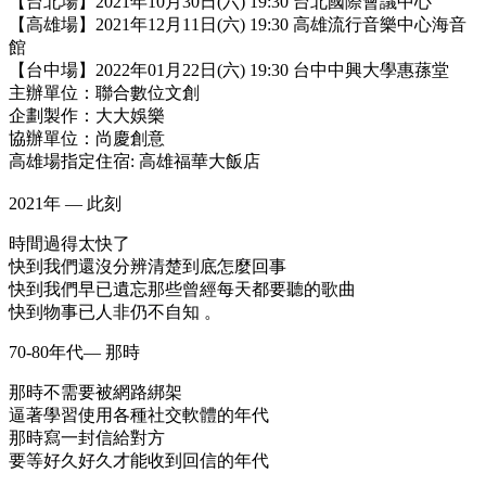
【台北場】2021年10月30日(六)
19:30
台北國際會議中心
【高雄場】2021年12月11日(六)
19:30
高雄流行音樂中心海音
館
【台中場】2022年01月22日(六) 19:30 台中中興大學惠蓀堂
主辦單位：聯合數位文創
企劃製作：大大娛樂
協辦單位：尚慶創意
高雄場指定住宿: 高雄福華大飯店
2021年 — 此刻
時間過得太快了
快到我們還沒分辨清楚到底怎麼回事
快到我們早已遺忘那些曾經每天都要聽的歌曲
快到物事已人非仍不自知 。
70-80年代— 那時
那時不需要被網路綁架
逼著學習使用各種社交軟體的年代
那時寫一封信給對方
要等好久好久才能收到回信的年代