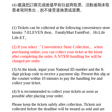
(4) 建議您訂購完成後儘早前往超商取票。活動逾期未取
票者視同售出，恕不接受退換票或退費。
(1) Tickets can be collected at the following convenience store
kiosks: 7-ELEVEN ibon、FamilyMart FamiPort、Hi-Life
Life-ET。
(2) If you select 「Convenience Store Collection」 when
purchasing online, you can collect your ticket at the kiosk
after completing the order. A NT$30 handling fee will be
charged per order.
(3) At the kiosk, input your National ID number and the 8-
digit pickup code to receive a payment slip. Present this slip at
the counter within 10 minutes to pay the handling fee and
collect your ticket.
(4) It is recommended to collect your tickets as soon as
possible after placing your order.
Please keep the tickets safely after collection. Tickets not
collected before the deadline will be treated as sold and are