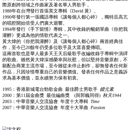
際原創跨領域之作曲家及著名華人男歌手 。
1988年在台灣發行首張英文專輯《David 黃》。
1990年發行第一張國語專輯《讓每個人都心碎》，獨特且高亢
的唱腔開始倍受人們廣大迴響。
1994年發行《手下留情》專輯，其中收錄的暢銷單曲《你把我
灌醉》更成為他的情歌代表之一。
黃大煒的《你把我灌醉》及《讓每個人都心碎》兩首經典佳
作，至今已20餘年仍受多位歌手及大眾喜愛傳唱。
這兩首歌也是華人最多天王天后級歌手改編收錄于專輯中演繹
的歌曲。雖然黃大煒深感榮幸與欣慰，但以堅持音樂原創，不
願配合商業主流市場，至今雖從未停止創作，卻無發表任何新
作品，只因珍惜尊重自己的音樂價值。發表任何作品之意義訴
求為基本價值，並永續努力保有初衷。
1995：香港新城電台勁歌金曲 最佳爵士男歌手
鑀元素
2000：第11屆金曲獎 最佳編曲獎 (與郭巍同得)
秋天1944
2003：中華音樂人交流協會 年度十大專輯
Time
2007：中華音樂人交流協會 年度十大單曲
Passion