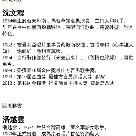
沈文程
1954年生於台東卑南，為台灣知名男演員、主持人和歌手。
早年在台中仙堡西餐廳駐唱，演唱西洋歌曲，捲髮外型、別具
特色。
1982：被愛莉亞唱片董事長蔡振南挖掘，首張專輯《心事誰人
知》一炮而紅，熱銷百萬張。
1994：自行製作並發行《來去台東》、《舊情也綿綿》，轟動
至今。
1999：榮獲第10屆金曲獎最佳方言男歌手獎。
1999：第10屆金曲獎 最佳方言男演唱人獎
起程
2013：第48屆金鐘獎 行腳節目主持人獎
寶島漁很大
潘越雲
潘越雲，1957年生於台灣高雄，著名華語女歌手。
1980年正式出道，成為滾石唱片首位簽約藝人。