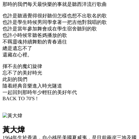
那時的我們每天最快樂的事就是聽西洋流行歌曲
也許是聽過覺得很好聽但怎樣也想不出歌名的歌
也許是學生時候男同學拿著一把吉他對我唱的歌
也許是當年參加舞會或在學生宿舍聽到的歌
也許小時候常聽爸媽播放的歌
不羈靈魂持續舞動的青春過往
總是遺忘不了
還藏在心裡。
揮不去的魔幻旋律
忘不了的美好時光
此刻的我們
隨着經典音樂進入時光隧道
一起回到那時年少輕狂的美好年代
BACK TO 70'S !
黃大煒
1964年生於香港，自小移民美國夏威夷，是目前兩岸三地及國