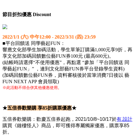
節目折扣優惠 Discount
2022/1/1 (六) 中午12:00 - 2022/3/31 (四) 23:59
■平台回饋送 同學藝起FUN：
響應文化部學生加碼活動，學生單筆訂購滿1,000元享9折，再
享文化部加碼回饋數位藝FUN券100元 (最高600元)。
(結帳時請選擇“不使用優惠”，再點選 “參加「平台回饋送 同
學藝起FUN」” ，連到文化部藝FUN券平台登錄學生資料)
(加碼回饋數位藝FUN券，資料審核後於當筆消費7日後以 藝
FUN NEXT APP 會員領取)
※此活動不得合併其他優惠使用。
★
五倍券歡樂購 享85折購票優惠
★
五倍券歡樂購：歡慶五倍券起跑，2021/10/8~10/17於
有.設計
購買《鐘樓怪人》商品，即可獲得專屬獨家優惠，購票享85
折。