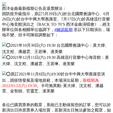
西洋金曲最新檔期公告及退票辦法：
因防疫升級指示，原訂5月29日(六)於台北國際會議中心、6月
26日(六)於台中中興大學惠蓀堂、7月17日(六)於高雄流行音樂
中心海音館演出之《BACK TO 70’S 西洋金曲演唱會》，經主
辦單位與各相關單位協調下，
#確認延期
至以下日期演出，場
地不變、但卡司陣容調整如下：
2021年10月30日(六) 19:30 台北國際會議中心：黃大煒、
沈文程、潘越雲、王若琳、達美樂
2021年12月11日(六)
19:30
高雄流行音樂中心海音館：黃
大煒、沈文程、潘越雲、王若琳、達美樂
原訂2021年11月6日(六)19:
30於台中中興大學惠蓀堂演
出，因疫情發展及場地規範，
本場演出延期，
新檔期為
2022/01/22(六) 19:30
。
卡司無異動: 黃大煒、沈文程、潘越
雲、金智娟、官靈芝、達美樂
各位已購買票券的觀眾，系統已主動保留您的訂單，您可以於
新演出日持原票券入場欣賞，若新演出日無法參加之觀眾，如