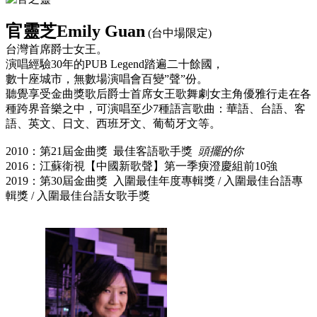
官靈芝Emily Guan
(台中場限定)
台灣首席爵士女王。
演唱經驗30年的PUB Legend踏遍二十餘國，
數十座城市，無數場演唱會百變”聲”份。
聽覺享受金曲獎歌后爵士首席女王歌舞劇女主角優雅行走在各
種跨界音樂之中，可演唱至少7種語言歌曲：華語、台語、客
語、英文、日文、西班牙文、葡萄牙文等。
2010：第21屆金曲獎 最佳客語歌手獎
頭擺的你
2016：江蘇衛視【中國新歌聲】第一季瘐澄慶組前10強
2019：第30屆金曲獎
入圍最佳年度專輯獎 / 入圍最佳台語專
輯獎 / 入圍最佳台語女歌手獎