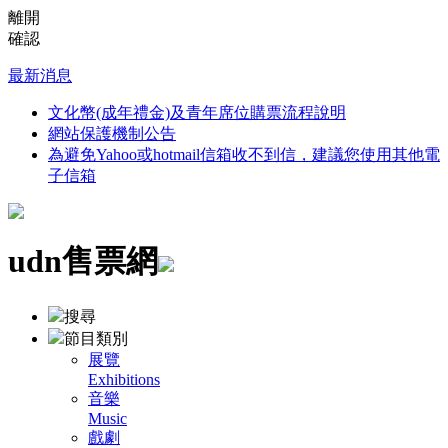
離開
確認
最新消息
文化幣(成年禮金)及青年席位購票流程說明
網站保護機制公告
為避免Yahoo或hotmail信箱收不到信，建議您使用其他電
子信箱
udn售票網
搜尋
節目類別
展覽
Exhibitions
音樂
Music
戲劇