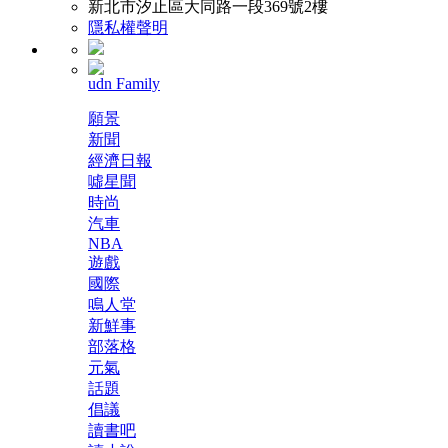
新北市汐止區大同路一段369號2樓
隱私權聲明
udn Family
願景
新聞
經濟日報
噓星聞
時尚
汽車
NBA
遊戲
國際
鳴人堂
新鮮事
部落格
元氣
話題
倡議
讀書吧