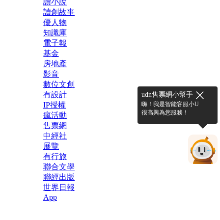
讀小說
讀創故事
優人物
知識庫
電子報
基金
房地產
影音
數位文創
有設計
udn售票網小幫手
IP授權
嗨！我是智能客服小U
很高興為您服務！
瘋活動
售票網
中經社
展覽
有行旅
聯合文學
聯經出版
世界日報
App