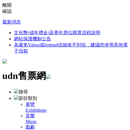
離開
確認
最新消息
文化幣(成年禮金)及青年席位購票流程說明
網站保護機制公告
為避免Yahoo或hotmail信箱收不到信，建議您使用其他電
子信箱
udn售票網
搜尋
節目類別
展覽
Exhibitions
音樂
Music
戲劇