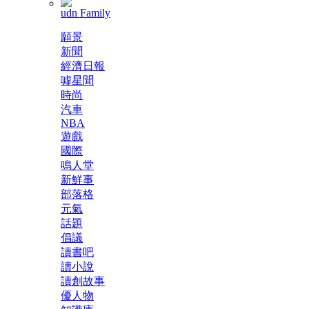
udn Family
願景
新聞
經濟日報
噓星聞
時尚
汽車
NBA
遊戲
國際
鳴人堂
新鮮事
部落格
元氣
話題
倡議
讀書吧
讀小說
讀創故事
優人物