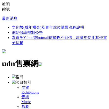
離開
確認
最新消息
文化幣(成年禮金)及青年席位購票流程說明
網站保護機制公告
為避免Yahoo或hotmail信箱收不到信，建議您使用其他電
子信箱
udn售票網
搜尋
節目類別
展覽
Exhibitions
音樂
Music
戲劇