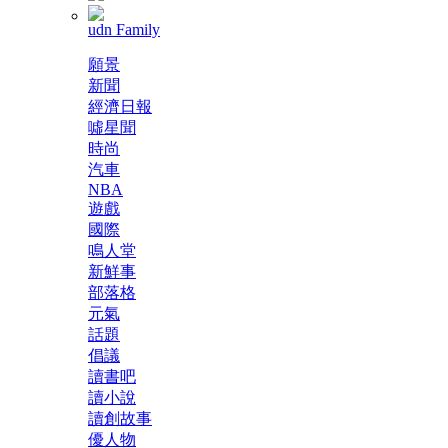
udn Family
願景
新聞
經濟日報
噓星聞
時尚
汽車
NBA
遊戲
國際
鳴人堂
新鮮事
部落格
元氣
話題
倡議
讀書吧
讀小說
讀創故事
優人物