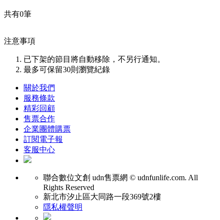
共有
0
筆
注意事項
已下架的節目將自動移除，不另行通知。
最多可保留30則瀏覽紀錄
關於我們
服務條款
精彩回顧
售票合作
企業團體購票
訂閱電子報
客服中心
聯合數位文創
udn售票網 © udnfunlife.com. All
Rights Reserved
新北市汐止區大同路一段369號2樓
隱私權聲明