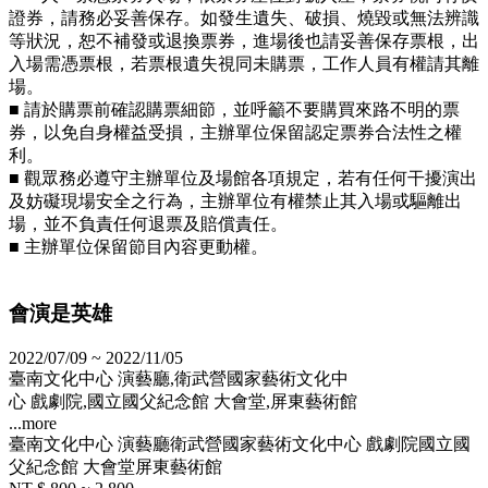
證券，請務必妥善保存。如發生遺失、破損、燒毀或無法辨識
等狀況，恕不補發或退換票券，進場後也請妥善保存票根，出
入場需憑票根，若票根遺失視同未購票，工作人員有權請其離
場。
■ 請於購票前確認購票細節，並呼籲不要購買來路不明的票
券，以免自身權益受損，主辦單位保留認定票券合法性之權
利。
■ 觀眾務必遵守主辦單位及場館各項規定，若有任何干擾演出
及妨礙現場安全之行為，主辦單位有權禁止其入場或驅離出
場，並不負責任何退票及賠償責任。
■ 主辦單位保留節目內容更動權。
會演是英雄
2022/07/09 ~ 2022/11/05
臺南文化中心 演藝廳,衛武營國家藝術文化中
心 戲劇院,國立國父紀念館 大會堂,屏東藝術館
...more
臺南文化中心 演藝廳
衛武營國家藝術文化中心 戲劇院
國立國
父紀念館 大會堂
屏東藝術館