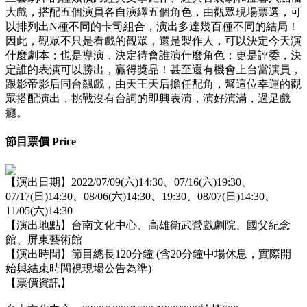
大戲，搭配五個演員各自演繹五個角色，由觀眾現場票選，可
以排列出N種不同的卡司組合，演出多達幾百種不同的結局！
因此，觀眾不只是看戲的觀眾，還是製作人，可以決定今天演
什麼劇本；也是導演，決定待會誰演什麼角色；更是評委，決
定誰的表演可以勝出，贏得獎品！甚至還有機會上台當演員，
跟影帝影后同台飆戲，由天王天后擔任配角，幫這位幸運的觀
眾搭配演出，挑戰沒有台詞的即興表演，演好演滿，過足戲
癮。
節目票價 Price
【演出日期】2022/07/09(六)14:30、07/16(六)19:30、
07/17(日)14:30、08/06(六)14:30、19:30、08/07(日)14:30、
11/05(六)14:30
【演出地點】台南文化中心、高雄衛武營戲劇院、國父紀念
館、屏東藝術館
【演出時間】節目總長120分鐘 (含20分鐘中場休息，實際開
始與結束時間視現場公告為準)
【票價資訊】