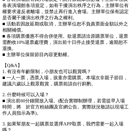
各表演場館各項規定，如有干擾演出秩序之行為，主辦單位有
權要求違反者離場，並禁止再行進入會場。主辦單位保有認定
是否屬干擾演出秩序之行為之權利。
■ 活動若因故延期或取消，主辦單位恕不負責票面金額以外之
相關補償。
■ 各項購票優惠不得合併使用。欲退票請洽原購票單位，退票
需酌收10%退票處理費，演出前十日停止接受退票，逾期恕不
退換。
■ 主辦單位保留節目內容更動權。
【Q&A】
1. 有沒有年齡限制，小朋友也可以觀賞嗎？
■ 一人一票，憑票入場，孩童亦需購票。本場次非親子節目，
建議六歲以上觀眾觀賞，購票前請自行斟酌。
2. 什麼時候可以入場？
■ 演出前60分鐘開放入場。(配合實聯制辦理，若需提早入場
時間，將
於官方粉絲團及官網公告。實際狀況敬請以現場工
作人員指示為準)。
3. 如果幫朋友一起購票並選擇APP取票，我們需要一起入場
嗎？