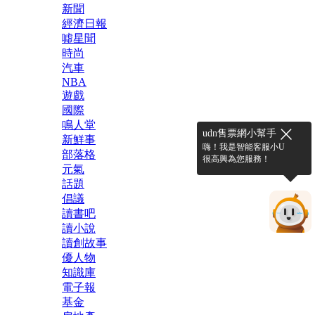
新聞
經濟日報
噓星聞
時尚
汽車
NBA
遊戲
國際
鳴人堂
udn售票網小幫手
新鮮事
嗨！我是智能客服小U
部落格
很高興為您服務！
元氣
話題
倡議
讀書吧
讀小說
讀創故事
優人物
知識庫
電子報
基金