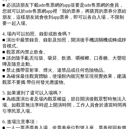
■ 必須請朋友下載udn售票網的app並要是udn售票網的會員，
您就可以於udn售票網app裡「我的票券」將購買的票券分票給
朋友，這樣朋友就會收到app票券，即可以各自入場，不限制
要一起入場。
4. 場內可以拍照、錄影或飲食嗎？
■ 演出中嚴禁錄音、錄影及拍照，開演後手機請關機或轉成靜
音模式。
■ 觀眾席內禁止飲食。
■ 請勿隨手亂丟垃圾、吸菸、飲酒、嚼檳榔、口香糖、大聲喧
嘩及隨意走動。
■ 禁止攜帶雷射筆、煙火、違禁品或任何危險物品。
■ 為確保最佳觀賞體驗，使場館內能完整呈現視覺效果，建議
觀眾不要攜
帶任何發光應援物。
5. 如果遲到了還可以入場嗎？
■ 為維護演出者及場內觀眾權益，節目開演後觀眾暫時無法入
場。如觀眾無法準時趕上開演時間，工作人員會於適當時間再
引導民眾入場。
6. 進場注意事項：
■ 一人一票憑票券入場，依票券座位對號入座，票券視同有價