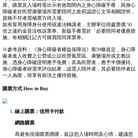
席。購票及入場時需出示有效期間內之身心障礙手冊，與身心
障礙者於民營康樂場所需要陪同之政府認證公文等相關證明，
資格不符者需補票方得入場。
如有冒用身障身分使用或違法轉讓者，主辦單位得處票價 50
倍之違約金並沒收該票券。新版手冊需於「必要陪同者優惠措
施」有相關註記方可購買陪同席票券。
※參考資料：《身心障礙者權益保障法》第59條規定，身心障
礙者進入收費之公營或公設民營風景區、康樂場所或文教設
施，憑身心障礙證明應予免費；其為民營者，應予半價優待。
身心障礙者經需求評估結果，認需人陪伴者，其必要陪伴者以
一人為限，得享有前項之優待措施。
購票方式 How to Buy
線上購票
：信用卡付款
網路購票
爲避免現場購票踴躍，延誤您入場時間及心情，建議您