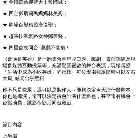
★ 金鐘綜藝機智天王曾國城；
★
四金影后國民媽媽林美秀；
★
劇場百變精靈唐從聖；
★
超演技派網路女神鄭茵聲，
★
四星首次同台! 飆戲不客氣 !
《會演是英雄》是一齣集合明星脫口秀、戲劇、表演訓練及現
場多媒體互動投票等，充滿驚喜變數的舞台表演，現場傳授
「生活中成為不敗英雄」的密技。每位現場觀眾隨時可以左右
大局, 結局出乎意料.
你不只是觀眾，還可以是製作人～能夠決定今天演什麼劇本；
你也是導演，還可以決定待會誰演什麼角色，甚至還有機會上
台當演員，跟影帝影后同台飆戲。
節目內容
上半場