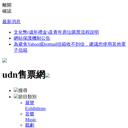
離開
確認
最新消息
文化幣(成年禮金)及青年席位購票流程說明
網站保護機制公告
為避免Yahoo或hotmail信箱收不到信，建議您使用其他電
子信箱
udn售票網
搜尋
節目類別
展覽
Exhibitions
音樂
Music
戲劇