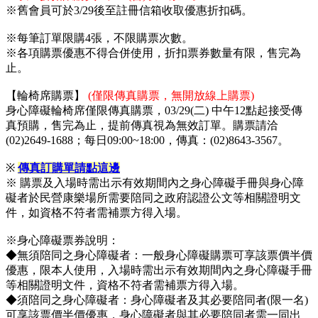
※舊會員可於3/29後至註冊信箱收取優惠折扣碼。
※每筆訂單限購4張，不限購票次數。
※各項購票優惠不得合併使用，折扣票券數量有限，售完為
止。
【輪椅席購票】
(僅限傳真購票，無開放線上購票)
身心障礙輪椅席僅限傳真購票，03/29(二) 中午12點起接受傳
真預購，售完為止，提前傳真視為無效訂單。購票請洽
(02)2649-1688；每日09:00~18:00，傳真：(02)8643-3567。
※
傳真訂購單請點這邊
※ 購票及入場時需出示有效期間內之身心障礙手冊與身心障
礙者於民營康樂場所需要陪同之政府認證公文等相關證明文
件，如資格不符者需補票方得入場。
※身心障礙票券說明：
◆無須陪同之身心障礙者：一般身心障礙購票可享該票價半價
優惠，限本人使用，入場時需出示有效期間內之身心障礙手冊
等相關證明文件，資格不符者需補票方得入場。
◆須陪同之身心障礙者：身心障礙者及其必要陪同者(限一名)
可享該票價半價優惠，身心障礙者與其必要陪同者需一同出