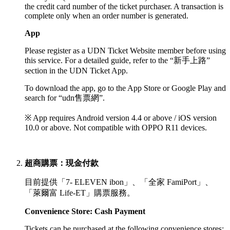
the credit card number of the ticket purchaser. A transaction is
complete only when an order number is generated.
App
Please register as a UDN Ticket Website member before using
this service. For a detailed guide, refer to the “新手上路”
section in the UDN Ticket App.
To download the app, go to the App Store or Google Play and
search for “udn售票網”.
※ App requires Android version 4.4 or above / iOS version
10.0 or above. Not compatible with OPPO R11 devices.
超商購票：現金付款
目前提供「7- ELEVEN ibon」、「全家 FamiPort」、
「萊爾富 Life-ET」購票服務。
Convenience Store: Cash Payment
Tickets can be purchased at the following convenience stores: