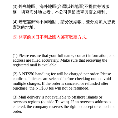
(3) 外島地區、海外地區(台灣以外地區)不提供寄送服
務，填寫海外地址者，本公司保留接單與否之權利。
(4) 若您需郵寄不同地點，請分次結帳，並分別填入您要
寄送的地址。
(5) 開演前10日不開放國內郵寄取票方式。
(1) Please ensure that your full name, contact information, and
address are filled accurately. Make sure that receiving the
registered mail is available.
(2) A NT$50 handling fee will be charged per order. Please
confirm all tickets are selected before checking out to avoid
multiple charges. If the order is canceled or refunded after
purchase, the NT$50 fee will not be refunded.
(3) Mail delivery is not available to offshore islands or
overseas regions (outside Taiwan). If an overseas address is
entered, the company reserves the right to accept or cancel the
order.