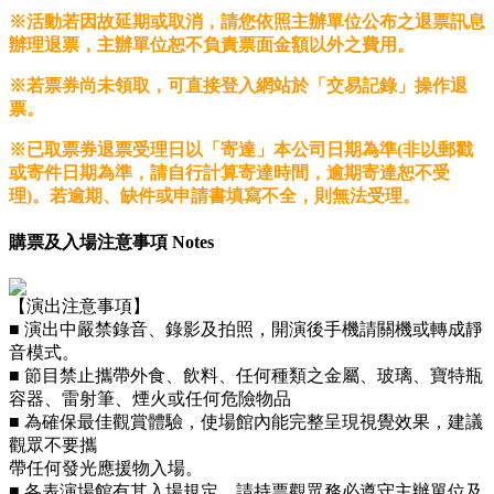
※活動若因故延期或取消，請您依照主辦單位公布之退票訊息
辦理退票，主辦單位恕不負責票面金額以外之費用。
※若票券尚未領取，可直接登入網站於「交易記錄」操作退
票。
※已取票券退票受理日以「寄達」本公司日期為準(非以郵戳
或寄件日期為準，請自行計算寄達時間，逾期寄達恕不受
理)。若逾期、缺件或申請書填寫不全，則無法受理。
購票及入場注意事項 Notes
【演出注意事項】
■ 演出中嚴禁錄音、錄影及拍照，開演後手機請關機或轉成靜
音模式。
■ 節目禁止攜帶外食、飲料、任何種類之金屬、玻璃、寶特瓶
容器、雷射筆、煙火或任何危險物品
■ 為確保最佳觀賞體驗，使場館內能完整呈現視覺效果，建議
觀眾不要攜
帶任何發光應援物入場。
■ 各表演場館有其入場規定，請持票觀眾務必遵守主辦單位及