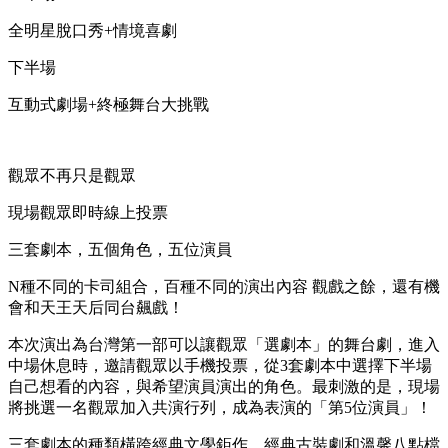
全明星脫口秀+情境喜劇
下半場
互動式劇場+終極舞台大挑戰
觀眾不再只是觀眾
現場觀眾即時線上投票
三套劇本，五個角色，五位演員
N種不同的卡司組合，百種不同的演出內容 觀戲之餘，還有機
會和天王天后同台飆戲！
本次演出為台灣第一部可以讓觀眾「選劇本」的舞台劇，進入
中場休息時，邀請觀眾以手機投票，從3套劇本中選擇下半場
自己想看的內容，與希望演員演出的角色。最刺激的是，現場
將挑選一名觀眾加入共演行列，成為表演的「第5位演員」！
三套劇本的種類橫跨經典文學鉅作、經典古裝劇和溫馨八點檔