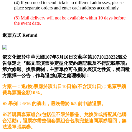
(4) If you need to send tickets to different addresses, please
place separate orders and enter each address accordingly.
(5) Mail delivery will not be available within 10 days before
the event date.
退票方式 Refund
依文化部於中華民國107年5月16日文藝字第10710128232號公
告修定之『藝文表演票券定型化契約應記載及不得記載事項』
第六條退、換票機制，主辦單位可依藝文表演之性質，就四種
方案擇一公告，作為退(換)票之處理機制：
方案一：
退(換)票應於演出日10日前(不含演出日)
；退票手續
費為票面金額
10%
。
※ 舉例：6/16 的演出，最晚需於 6/5 前申請退票。
※若購買套票組合(包括但不限於贈品、兌換券或搭配其他聯
合活動)，退票亦需整個套票組合包裝完整連同票券退回，無
法退單張票券。