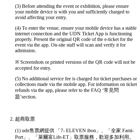
(3) Before attending the event or exhibition, please ensure
your mobile device is with you and sufficiently charged to
avoid affecting your entry.
(4) To enter the venue, ensure your mobile device has a stable
internet connection and the UDN Ticket App is functioning
properly. Present the original QR code of the e-ticket for the
event via the app. On-site staff will scan and verify it for
admission.
※ Screenshots or printed versions of the QR code will not be
accepted for entry.
(5) No additional service fee is charged for ticket purchases or
collections made via the mobile app. For information on ticket
refunds via the app, please refer to the FAQ ‘常見問
題’section.
超商取票
(1) udn售票網提供 「7- ELEVEN ibon」、「全家 Fami-
Port」、「萊爾富Life-ET」取票服務，歡迎多加利用。