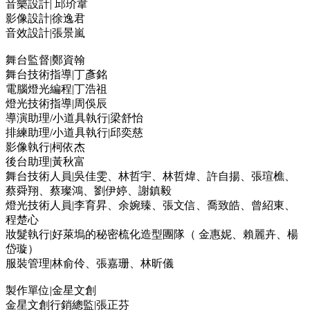
音樂設計| 邱玠韋
影像設計|徐逸君
音效設計|張景嵐
舞台監督|鄭資翰
舞台技術指導|丁彥銘
電腦燈光編程|丁浩祖
燈光技術指導|周俁辰
導演助理/小道具執行|梁舒怡
排練助理/小道具執行|邱奕慈
影像執行|柯依杰
後台助理|黃秋富
舞台技術人員|吳佳雯、林哲宇、林哲煒、許自揚、張瑄樵、
蔡舜翔、蔡璨鴻、劉伊婷、謝鎮毅
燈光技術人員|李育昇、余婉臻、張文信、喬致皓、曾紹東、
程楚心
妝髮執行|好萊塢的秘密梳化造型團隊（ 金惠妮、賴麗卉、楊
岱璇）
服裝管理|林俞伶、張嘉珊、林昕儀
製作單位|金星文創
金星文創行銷總監|張正芬