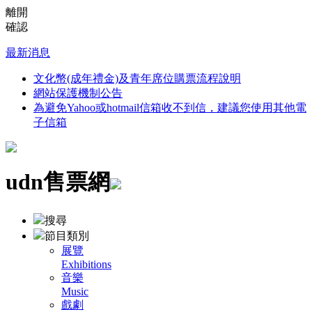
離開
確認
最新消息
文化幣(成年禮金)及青年席位購票流程說明
網站保護機制公告
為避免Yahoo或hotmail信箱收不到信，建議您使用其他電
子信箱
udn售票網
搜尋
節目類別
展覽
Exhibitions
音樂
Music
戲劇