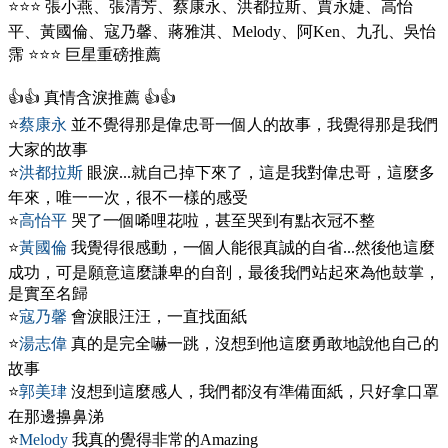
⭐⭐⭐ 張小燕、張清芳、蔡康永、洪都拉斯、賈永婕、高怡
平、黃國倫、寇乃馨、蔣雅淇、Melody、阿Ken、九孔、吳怡
霈 ⭐⭐⭐ 巨星重磅推薦
👍👍 真情含淚推薦 👍👍
⭐
蔡康永
並不覺得那是偉忠哥一個人的故事，我覺得那是我們
大家的故事
⭐
洪都拉斯
眼淚...就自己掉下來了，這是我對偉忠哥，這麼多
年來，唯一一次，很不一樣的感受
⭐
高怡平
哭了一個唏哩花啦，甚至哭到有點衣冠不整
⭐
黃國倫
我覺得很感動，一個人能很真誠的自省...然後他這麼
成功，可是願意這麼謙卑的自剖，最後我們站起來為他鼓掌，
是實至名歸
⭐
寇乃馨
會淚眼汪汪，一直找面紙
⭐
湯志偉
真的是完全嚇一跳，沒想到他這麼勇敢地說他自己的
故事
⭐
郭美珒
沒想到這麼感人，我們都沒有準備面紙，只好拿口罩
在那邊擤鼻涕
⭐
Melody
我真的覺得非常的Amazing