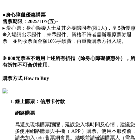
●身心障礙優惠購票
售票期限：
2025/11/7(五)
~
▸ 愛心票：身心障礙人士及其必要陪同者(限1人)，享
5
折
優惠
❊入場請出示證件，未帶證件、資格不符者需辦理原票券退
票，並酌收票面金額10%手續費，再重新購票方得入場。
❊
800元票區不適用上述所有
折扣
（除身心障礙優惠外）
，
所
有折扣不可合併使用。
購票方式 How to Buy
線上購票
：信用卡付款
網路購票
爲避免現場購票踴躍，延誤您入場時間及心情，建議您
多使用網路購票與手機（ APP ）購票。使用本服務前，
請先加入 udn 售票網會員。結帳前請確認購票人（需為