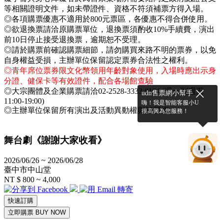
等相關證明文件，如未帶證件、資格不符須補票方得入場。
◎各項購票優惠不適用於800元票區，各優惠不得合併使用。
◎欲退換票請洽原購票單位，退換票須酌收10%手續費，演出
前10日停止接受退換票，逾期恕不受理。
◎請於購票前確認購票細節，請勿購買來路不明的票券，以免
自身權益受損，主辦單位保留認定票券合法性之權利。
◎青年席位票券限文化幣領用年齡對象使用，入場時應出示身
分證、健保卡等有效證件，配合各場館查驗
◎大宗團體及企業購票請洽02-2528-3333 #164 (週一到週五
udn售票網小幫手
11:00-19:00)
嗨！我是智能客服小U
◎主辦單位保留所有演出及活動異動權與解釋權。
很高興為您服務！
舞台劇《謝謝大家收看》
2026/06/26 ~ 2026/06/28
臺中市中山堂
NT $ 800 ~ 4,000
快速訂購
立即購票 BUY NOW