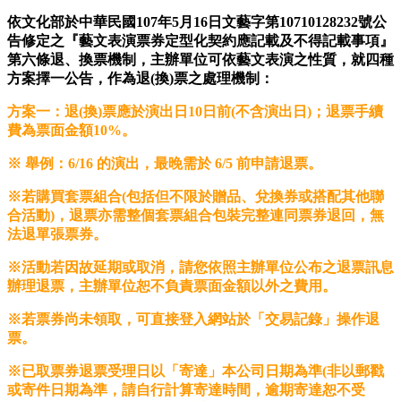
依文化部於中華民國107年5月16日文藝字第10710128232號公
告修定之『藝文表演票券定型化契約應記載及不得記載事項』
第六條退、換票機制，主辦單位可依藝文表演之性質，就四種
方案擇一公告，作為退(換)票之處理機制：
方案一：
退(換)票應於演出日10日前(不含演出日)
；退票手續
費為票面金額
10%
。
※ 舉例：6/16 的演出，最晚需於 6/5 前申請退票。
※若購買套票組合(包括但不限於贈品、兌換券或搭配其他聯
合活動)，退票亦需整個套票組合包裝完整連同票券退回，無
法退單張票券。
※活動若因故延期或取消，請您依照主辦單位公布之退票訊息
辦理退票，主辦單位恕不負責票面金額以外之費用。
※若票券尚未領取，可直接登入網站於「交易記錄」操作退
票。
※已取票券退票受理日以「寄達」本公司日期為準(非以郵戳
或寄件日期為準，請自行計算寄達時間，逾期寄達恕不受