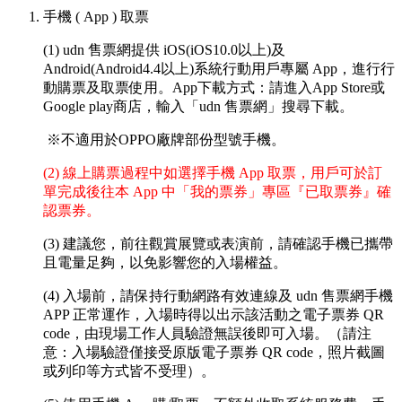
手機 ( App ) 取票
(1) udn 售票網提供 iOS(iOS10.0以上)及
Android(Android4.4以上)系統行動用戶專屬 App，進行行
動購票及取票使用。App下載方式：請進入App Store或
Google play商店，輸入「udn 售票網」搜尋下載。
※不適用於OPPO廠牌部份型號手機。
(2) 線上購票過程中如選擇手機 App 取票，用戶可於訂
單完成後往本 App 中「我的票券」專區『已取票券』確
認票券。
(3) 建議您，前往觀賞展覽或表演前，請確認手機已攜帶
且電量足夠，以免影響您的入場權益。
(4) 入場前，請保持行動網路有效連線及 udn 售票網手機
APP 正常運作，入場時得以出示該活動之電子票券 QR
code，由現場工作人員驗證無誤後即可入場。（請注
意：入場驗證僅接受原版電子票券 QR code，照片截圖
或列印等方式皆不受理）。