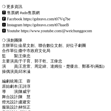
❍ 更多資訊
🆃 售票網 #udn售票網
🅵 Facebook https://gsbravo.com/t07Vq7be
🅸 Instagram https://gsbravo.com/t07luaeB
🆈 Youtube https://www.youtube.com/@weichunggocom
❍ 演創團隊
主辦單位|金星文創、聯合數位文創、好位子劇團
合作單位|臺中市政府文化局
監 製|王偉忠
主要演員|于子育、郭子乾、王偉忠
演 員|王意萱、周定緯、達姆拉・楚優吉、鄭慕岑(兩點)
操偶演員|邱米溱
編劇統籌|王 蓉
原始劇本|王詩淳
導 演|陳威宇
舞台設計|陳 慧
燈光設計|盧建安
服裝設計|林恒正