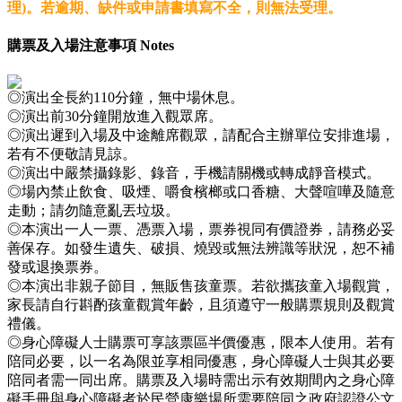
理)。若逾期、缺件或申請書填寫不全，則無法受理。
購票及入場注意事項 Notes
◎演出全長約110分鐘，無中場休息。
◎演出前30分鐘開放進入觀眾席。
◎演出遲到入場及中途離席觀眾，請配合主辦單位安排進場，
若有不便敬請見諒。
◎演出中嚴禁攝錄影、錄音，手機請關機或轉成靜音模式。
◎場內禁止飲食、吸煙、嚼食檳榔或口香糖、大聲喧嘩及隨意
走動；請勿隨意亂丟垃圾。
◎本演出一人一票、憑票入場，票券視同有價證券，請務必妥
善保存。如發生遺失、破損、燒毀或無法辨識等狀況，恕不補
發或退換票券。
◎本演出非親子節目，無販售孩童票。若欲攜孩童入場觀賞，
家長請自行斟酌孩童觀賞年齡，且須遵守一般購票規則及觀賞
禮儀。
◎身心障礙人士購票可享該票區半價優惠，限本人使用。若有
陪同必要，以一名為限並享相同優惠，身心障礙人士與其必要
陪同者需一同出席。購票及入場時需出示有效期間內之身心障
礙手冊與身心障礙者於民營康樂場所需要陪同之政府認證公文