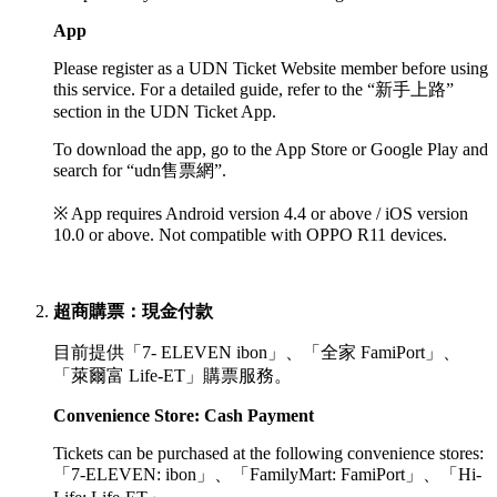
App
Please register as a UDN Ticket Website member before using
this service. For a detailed guide, refer to the “新手上路”
section in the UDN Ticket App.
To download the app, go to the App Store or Google Play and
search for “udn售票網”.
※ App requires Android version 4.4 or above / iOS version
10.0 or above. Not compatible with OPPO R11 devices.
超商購票：現金付款
目前提供「7- ELEVEN ibon」、「全家 FamiPort」、
「萊爾富 Life-ET」購票服務。
Convenience Store: Cash Payment
Tickets can be purchased at the following convenience stores:
「
7-ELEVEN: ibon」、「
FamilyMart: FamiPort」、
「
Hi-