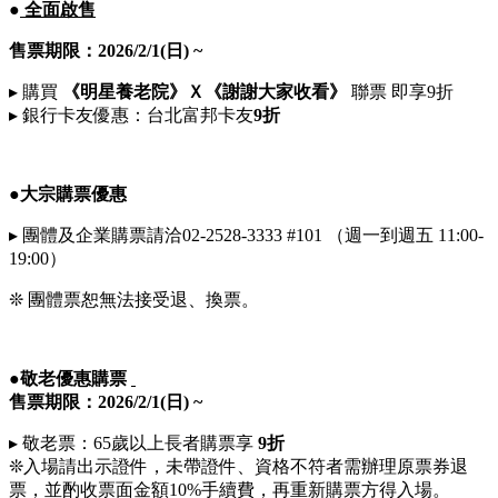
●
全面啟售
售票期
限：2026/2/1(日) ~
▸ 購買
《明星養老院
》Ｘ《謝謝大家收看》
聯票 即享9折
▸ 銀行卡友優惠：台北富邦卡友
9
折
●大宗購票優惠
▸ 團體及企業購票請洽02-2528-3333 #101 （週一到週五 11:00-
19:00）
❊ 團體票恕無法接受退、換票。
●敬老優惠購票
售票期限：
2026/2
/1
(日) ~
▸ 敬老票：65歲以上長者購票享
9
折
❊入場請出示證件，未帶證件、資格不符者需辦理原票券退
票，並酌收票面金額10%手續費，再重新購票方得入場。