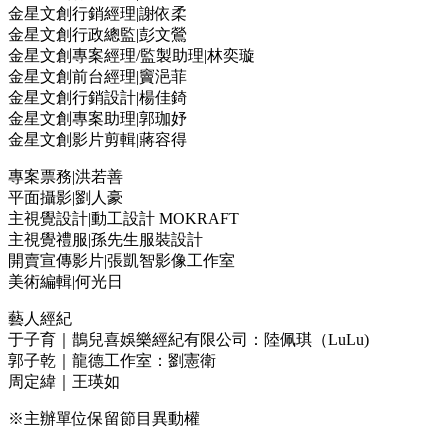
金星文創行銷經理|謝依柔
金星文創行政總監|彭文鶯
金星文創專案經理/監製助理|林奕璇
金星文創前台經理|竇浥菲
金星文創行銷設計|楊佳錡
金星文創專案助理|郭珈妤
金星文創影片剪輯|蔣容得
專案票務|洪若善
平面攝影|劉人豪
主視覺設計|動工設計 MOKRAFT
主視覺禮服|孫先生服裝設計
開賣宣傳影片|張凱智影像工作室
美術編輯|何光日
藝人經紀
于子育｜鵲兒喜娛樂經紀有限公司：陸佩琪（LuLu)
郭子乾｜龍德工作室：劉憲衛
周定緯｜王瑛如
※主辦單位保留節目異動權