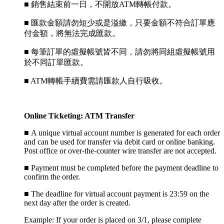
■ 銷售結束前一日，不開放ATM轉帳付款。
■ 匯款金額請勿短少或是溢繳，只要金額不符合訂單應
付金額，將無法完成匯款。
■ 每筆訂單的虛擬帳號皆不同，請勿將同組虛擬帳號用
於不同訂單匯款。
■ ATM轉帳手續費需請匯款人自行吸收。
Online Ticketing: ATM Transfer
■
A unique virtual account number is generated for each order
and can be used for transfer via debit card or online banking.
Post office or over-the-counter wire transfer are not accepted.
■
Payment must be completed before the payment deadline to
confirm the order.
■
The deadline for virtual account payment is 23:59 on the
next day after the order is created.
Example: If your order is placed on 3/1, please complete