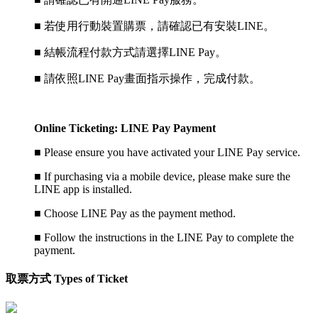
■ 若使用行動裝置購票，請確認已有安裝LINE。
■ 結帳流程付款方式請選擇LINE Pay。
■ 請依照LINE Pay畫面指示操作，完成付款。
Online Ticketing: LINE Pay Payment
■
Please ensure you have activated your LINE Pay service.
■
If purchasing via a mobile device, please make sure the
LINE app is installed.
■
Choose LINE Pay as the payment method.
■
Follow the instructions in the LINE Pay to complete the
payment.
取票方式 Types of Ticket