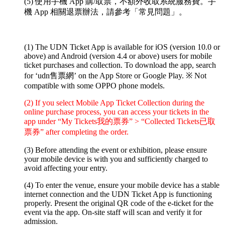
(5) 使用手機 App 購/取票，不額外收取系統服務費。手
機 App 相關退票辦法，請參考「常見問題」。
(1) The UDN Ticket App is available for iOS (version 10.0 or
above) and Android (version 4.4 or above) users for mobile
ticket purchases and collection. To download the app, search
for ‘udn售票網’ on the App Store or Google Play.
※ Not
compatible with some OPPO phone models.
(2) If you select Mobile App Ticket Collection during the
online purchase process, you can access your tickets in the
app under “My Tickets我的票券” > “Collected Tickets已取
票券” after completing the order.
(3) Before attending the event or exhibition, please ensure
your mobile device is with you and sufficiently charged to
avoid affecting your entry.
(4) To enter the venue, ensure your mobile device has a stable
internet connection and the UDN Ticket App is functioning
properly. Present the original QR code of the e-ticket for the
event via the app. On-site staff will scan and verify it for
admission.