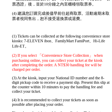
票憑證」後，並於10分鐘之內至櫃檯領取票券。
(4) 建議您訂購完成後儘早前往超商取票。活動逾期未取
票者視同售出，恕不接受退換票或退費。
(1) Tickets can be collected at the following convenience store
kiosks: 7-ELEVEN ibon、FamilyMart FamiPort、Hi-Life
Life-ET。
(2) If you select 「Convenience Store Collection」 when
purchasing online, you can collect your ticket at the kiosk
after completing the order. A NT$30 handling fee will be
charged per order.
(3) At the kiosk, input your National ID number and the 8-
digit pickup code to receive a payment slip. Present this slip at
the counter within 10 minutes to pay the handling fee and
collect your ticket.
(4) It is recommended to collect your tickets as soon as
possible after placing your order.