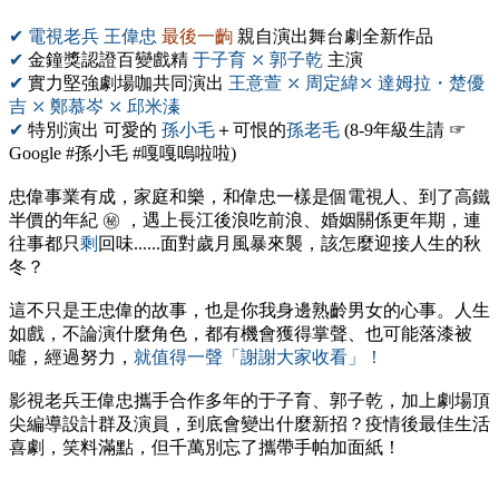
✔ 電視老兵 王偉忠
最後一齣
親自演出舞台劇全新作品
✔
金鐘獎認證百變戲精
于子育 ⤫ 郭子乾
主演
✔
實力堅強劇場咖共同演出
王意萱 ⤫ 周定緯⤫ 達姆拉・楚優
吉 ⤫ 鄭慕岑 ⤫ 邱米溱
✔
特別演出 可愛的
孫小毛
＋可恨的
孫老毛
(8-9年級生請 ☞
Google #孫小毛 #嘎嘎嗚啦啦)
忠偉事業有成，家庭和樂，和偉忠一樣是個電視人、到了高鐵
半價的年紀 ㊙ ，遇上長江後浪吃前浪、婚姻關係更年期，連
往事都只
剩
回味......面對歲月風暴來襲，該怎麼迎接人生的秋
冬？
這不只是王忠偉的故事，也是你我身邊熟齡男女的心事。人生
如戲，不論演什麼角色，都有機會獲得掌聲、也可能落漆被
噓，經過努力，
就值得一聲「謝謝大家收看」！
影視老兵王偉忠攜手合作多年的于子育、郭子乾，加上劇場頂
尖編導設計群及演員，到底會變出什麼新招？疫情後最佳生活
喜劇，笑料滿點，但千萬別忘了攜帶手帕加面紙！