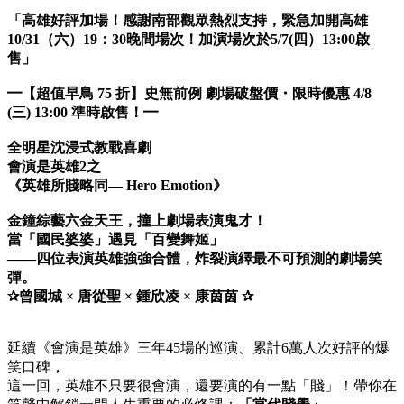
「高雄好評加場！感謝南部觀眾熱烈支持，緊急加開高雄
10/31（六）19：30晚間場次！加演場次於5/7(四）13:00啟
售」
━【超值早鳥 75 折】史無前例 劇場破盤價・限時優惠 4/8
(三) 13:00 準時啟售！━
全明星沈浸式教戰喜劇
會演是英雄2之
《英雄所賤略同— Hero Emotion》
金鐘綜藝六金天王，撞上劇場表演鬼才！
當「國民婆婆」遇見「百變舞姬」
——四位表演英雄強強合體，炸裂演繹最不可預測的劇場笑
彈。
✰曾國城 × 唐從聖 × 鍾欣凌 × 康茵茵 ✰
延續《會演是英雄》三年45場的巡演、累計6萬人次好評的爆
笑口碑，
這一回，英雄不只要很會演，還要演的有一點「賤」！帶你在