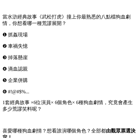
當水滸經典故事《武松打虎》撞上你最熟悉的八點檔狗血劇
情，你想看哪一種荒謬展開？
❶ 抓姦現場
❷ 車禍失憶
❸ 掉落懸崖
❹ 滴血認親
❺ 企業併購
❻ #!@#$%...
1套經典故事 ×6位演員× 6個角色× 6種狗血劇情，究竟會產生
多少荒謬笑料呢？
喜愛哪種狗血劇情？想看誰演哪個角色？全部都
由觀眾票選決
定！