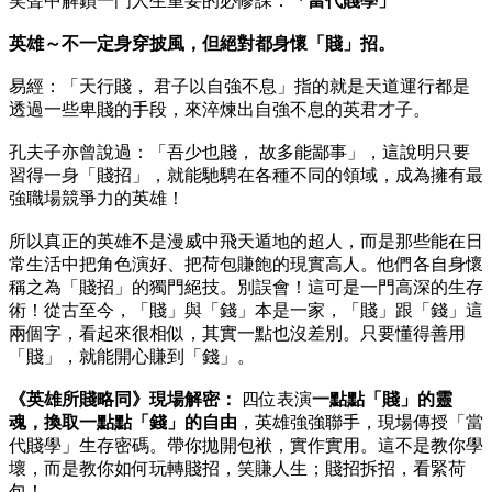
笑聲中解鎖一門人生重要的必修課：
「
當代賤學」
英雄～不一定身穿披風，但絕對都身懷「賤」招。
易經：「天行賤， 君子以自強不息」指的就是天道運行都是
透過一些卑賤的手段，來淬煉出自強不息的英君才子。
孔夫子亦曾說過：「吾少也賤， 故多能鄙事」，這說明只要
習得一身「賤招」，就能馳騁在各種不同的領域，成為擁有最
強職場競爭力的英雄！
所以真正的英雄不是漫威中飛天遁地的超人，而是那些能在日
常生活中把角色演好、把荷包賺飽的現實高人。他們各自身懷
稱之為「賤招」的獨門絕技。別誤會！這可是一門高深的生存
術！從古至今，「賤」與「錢」本是一家，「賤」跟「錢」這
兩個字，看起來很相似，其實一點也沒差別。只要懂得善用
「賤」，就能開心賺到「錢」。
《英雄所賤略同》現場解密：
四位表演
一點點「賤」的靈
魂，換取一點點「錢」的自由
，英雄強強聯手，現場傳授「當
代賤學」生存密碼。帶你拋開包袱，實作實用。這不是教你學
壞，而是教你如何玩轉賤招，笑賺人生；賤招拆招，看緊荷
包！