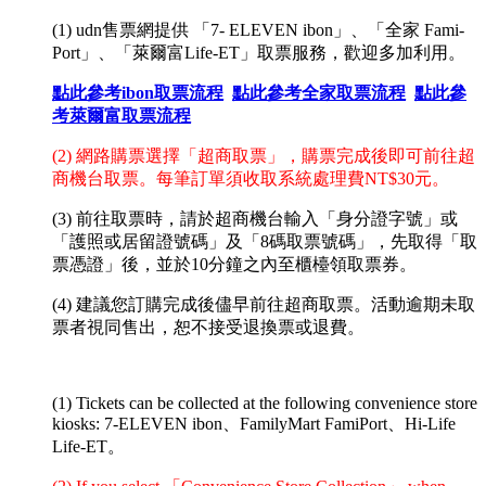
(1) udn售票網提供 「7- ELEVEN ibon」、「全家 Fami-
Port」、「萊爾富Life-ET」取票服務，歡迎多加利用。
點此參考ibon取票流程
點此參考全家取票流程
點此參
考萊爾富取票流程
(2) 網路購票選擇「超商取票」，購票完成後即可前往超
商機台取票。每筆訂單須收取系統處理費NT$30元。
(3) 前往取票時，請於超商機台輸入
「
身分證字號
」或
「護照或居留證號碼」
及
「
8碼取票號碼
」
，先取得「取
票憑證」後，並於10分鐘之內至櫃檯領取票券。
(4) 建議您訂購完成後儘早前往超商取票。活動逾期未取
票者視同售出，恕不接受退換票或退費。
(1) Tickets can be collected at the following convenience store
kiosks: 7-ELEVEN ibon、FamilyMart FamiPort、Hi-Life
Life-ET。