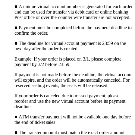
■
A unique virtual account number is generated for each order
and can be used for transfer via debit card or online banking.
Post office or over-the-counter wire transfer are not accepted.
■
Payment must be completed before the payment deadline to
confirm the order.
■
The deadline for virtual account payment is 23:59 on the
next day after the order is created.
Example: If your order is placed on 3/1, please complete
payment by 3/2 before 23:59.
If payment is not made before the deadline, the virtual account
will expire, and the order will be automatically canceled. For
reserved seating events, the seats will be released.
If your order is canceled due to missed payment, please
reorder and use the new virtual account before its payment
deadline.
■ ATM transfer payment will not be available one day before
the end of ticket sales
■
The transfer amount must match the exact order amount.