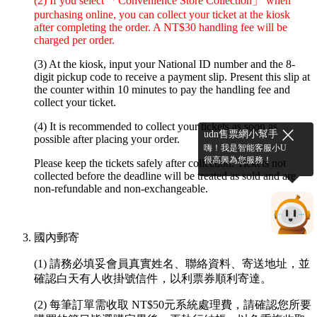
(2) If you select 「Convenience Store Collection」 when
purchasing online, you can collect your ticket at the kiosk
after completing the order. A NT$30 handling fee will be
charged per order.
(3) At the kiosk, input your National ID number and the 8-
digit pickup code to receive a payment slip. Present this slip at
the counter within 10 minutes to pay the handling fee and
collect your ticket.
(4) It is recommended to collect your tickets as soon as
udn售票網小幫手
possible after placing your order.
嗨！我是智能客服小U
很高興為您服務！
Please keep the tickets safely after collection. Tickets not
collected before the deadline will be treated as sold and are
non-refundable and non-exchangeable.
國內郵寄
(1) 請務必填妥會員真實姓名、聯絡資料、寄送地址，並
確認白天有人收掛號信件，以利票券順利寄達。
(2) 每筆訂單需收取 NT$50元系統處理費，請確認您所要