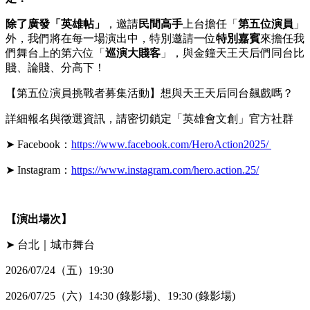
除了廣發「英雄帖」
，邀請
民間高手
上台擔任「
第五位演員
」
外，我們將在每一場演出中，特別邀請一位
特別嘉賓
來擔任我
們舞台上的第六位「
巡演大賤客
」，與金鐘天王天后們同台比
賤、論賤、分高下！
【第五位演員挑戰者募集活動】想與天王天后同台飆戲嗎？
詳細報名與徵選資訊，請密切鎖定「英雄會文創」官方社群
➤ Facebook：
https://www.facebook.com/HeroAction2025/
➤ Instagram：
https://www.instagram.com/hero.action.25/
【演出場次】
➤ 台北｜城市舞台
2026/07/24（五）19:30
2026/07/25（六）14:30 (錄影場)、19:30 (錄影場)