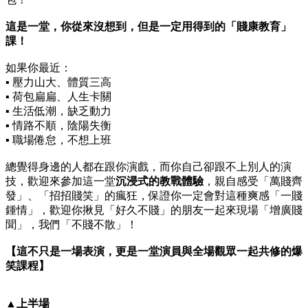
這是一堂，你從來沒想到，但是一定用得到的「賤康教育」
課！
如果你最近：
▪︎ 壓力山大、體質三高
▪︎ 荷包扁扁、人生卡關
▪︎ 生活低潮，缺乏動力
▪︎ 情路不順，陰陽失衡
▪︎ 職場倦怠，不想上班
總覺得身邊的人都在跟你演戲，而你自己卻跟不上別人的演
技，歡迎來參加這一堂
沉浸式的教戰體驗
，親自感受「萬賤齊
發」、「招招賤笑」的瘋狂，保證你一定會對這種爽感「一賤
鍾情」，歡迎你揪見「好久不賤」的朋友一起來現場「增廣賤
聞」，我們「不賤不散」！
【這不只是一場表演，更是一堂演員與全場觀眾一起共修的爆
笑課程】
▲
上半場