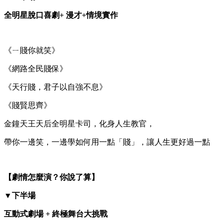
全明星脫口喜劇+ 漫才+情境實作
《ㄧ賤你就笑》
《網路全民賤保》
《天行賤，君子以自強不息》
《賤賢思齊》
金鐘天王天后全明星卡司，化身人生教官，
帶你一邊笑，一邊學如何用一點「賤」，讓人生更好過一點
【劇情怎麼演？你說了算】
▼
下半場
互動式劇場 + 終極舞台大挑戰