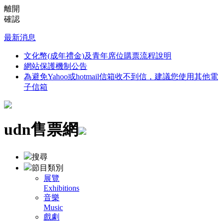
離開
確認
最新消息
文化幣(成年禮金)及青年席位購票流程說明
網站保護機制公告
為避免Yahoo或hotmail信箱收不到信，建議您使用其他電
子信箱
udn售票網
搜尋
節目類別
展覽
Exhibitions
音樂
Music
戲劇