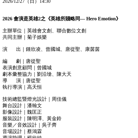
2026/12/27（日）14:30
2026 會演是英雄2之《英雄所賤略同— Hero Emotion》
主辦單位｜英雄會文創、聯合數位文創
共同主辦｜菊子娛樂
演 出｜鍾欣凌、曾國城、唐從聖、康茵茵
編 劇｜唐從聖
表演創意顧問｜曾國城
劇本彙整協力｜劉沿瑲、陳大天
導 演｜唐從聖
執行導演｜高天恒
技術總監暨燈光設計｜周佳儀
舞台設計｜潘翰文
影像設計｜魏匡正
服裝設計｜陳明澤、黃金鈴
音樂／音效設計｜吳子齊
音場設計｜蔡鴻霖
導演助理｜楊欣純