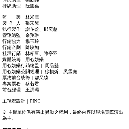
排練助理｜阮靄嘉
監 製｜林米雪
製 作 人｜張宋耀
執行製作｜謝芷盈、邱奕慈
營運總監｜余羚琳
行銷協力｜楊玉玲
行銷企劃｜陳映如
社群行銷｜林栢亘、陳亭羽
媒體統籌｜用心娛樂
用心娛樂行銷總監｜ 周品懸
用心娛樂公關經理｜ 徐桐炘、吳孟庭
票務前台統籌｜廖又臻
專案票務｜蔡若君
前台經理｜王洪珮
主視覺設計｜PING
※ 主辦單位保有演出異動之權利，最終內容以現場實際演出
為主。