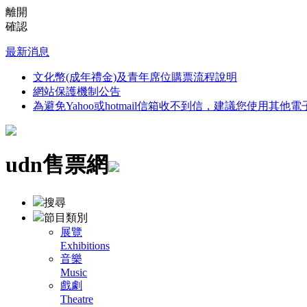
離開
確認
最新消息
文化幣(成年禮金)及青年席位購票流程說明
網站保護機制公告
為避免Yahoo或hotmail信箱收不到信，建議您使用其他
udn售票網
搜尋
節目類別
展覽
Exhibitions
音樂
Music
戲劇
Theatre