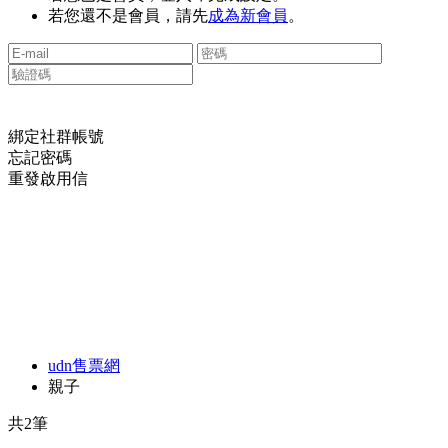
若您還不是會員，請先
成為新會員
。
綁定社群帳號
忘記密碼
重發啟用信
udn售票網
親子
共
2
筆