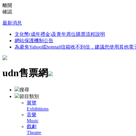
離開
確認
最新消息
文化幣(成年禮金)及青年席位購票流程說明
網站保護機制公告
為避免Yahoo或hotmail信箱收不到信，建議您使用其他
udn售票網
搜尋
節目類別
展覽
Exhibitions
音樂
Music
戲劇
Theatre