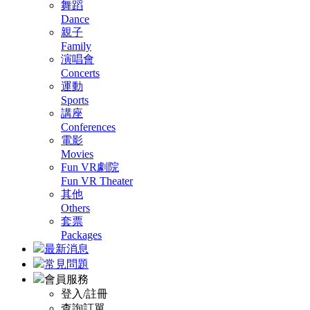
舞蹈
Dance
親子
Family
演唱會
Concerts
運動
Sports
講座
Conferences
電影
Movies
Fun VR劇院
Fun VR Theater
其他
Others
套票
Packages
最新消息
常見問題
會員服務
登入/註冊
查詢訂單