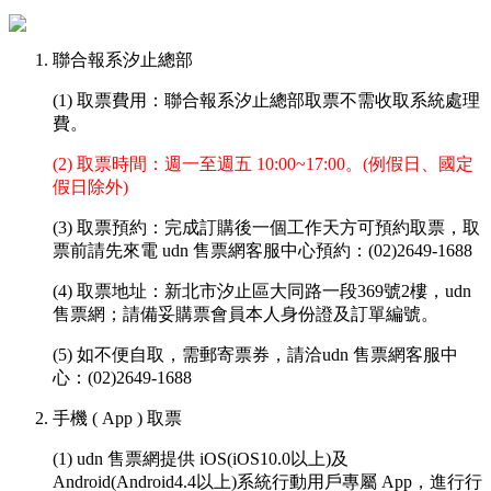
聯合報系汐止總部
(1) 取票費用：聯合報系汐止總部取票不需收取系統處理
費。
(2)
取票時間：週一至週五 10:00~17:00。(例假日、國定
假日除外)
(3)
取票
預約：完成訂購
後
一
個工作天方可預約取票，取
票前請先來電 udn 售票網客服中心預約：(02)2649-1688
(4)
取票地址：新北市汐止區大同路一段369號2樓，udn
售票網
；請備妥購票會員本人身份證及訂單編號。
(5) 如不便自取，需郵寄票券，請洽
udn 售票網客服中
心：(02)2649-1688
手機 ( App ) 取票
(1) udn 售票網提供 iOS(iOS10.0以上)及
Android(Android4.4以上)系統行動用戶專屬 App，進行行