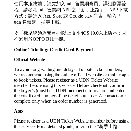
使用本服務前，請先加入 udn 售票網會員。詳細購票流
程，請參考 udn 售票網 APP 之「新手上路」。APP 下載
方式：請進入 App Store 或 Google play 商店，輸入「
udn 售票網」搜尋下載。
※手機系統須為安卓4.4以上版本/iOS 10.0以上版本；且
不適用於OPPO R11手機。
Online Ticketing: Credit Card Payment
Official Website
To avoid long waiting and delays at on-site ticket counters,
we recommend using the online official website or mobile app
to book tickets. Please register as a UDN Ticket Website
member before using this service. Before checkout, confirm
the buyer’s (must be a UDN member) information and enter
the credit card number of the ticket purchaser. A transaction is
complete only when an order number is generated.
App
Please register as a UDN Ticket Website member before using
this service. For a detailed guide, refer to the “新手上路”