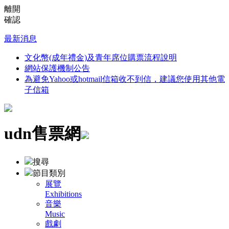
離開
確認
最新消息
文化幣(成年禮金)及青年席位購票流程說明
網站保護機制公告
為避免Yahoo或hotmail信箱收不到信，建議您使用其他電
子信箱
udn售票網
搜尋
節目類別
展覽
Exhibitions
音樂
Music
戲劇