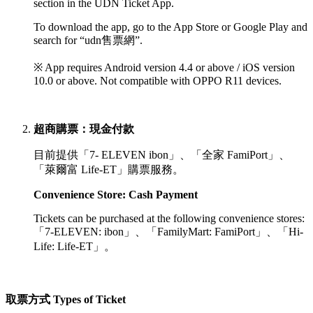
section in the UDN Ticket App.
To download the app, go to the App Store or Google Play and
search for “udn售票網”.
※ App requires Android version 4.4 or above / iOS version
10.0 or above. Not compatible with OPPO R11 devices.
超商購票：現金付款
目前提供「7- ELEVEN ibon」、「全家 FamiPort」、
「萊爾富 Life-ET」購票服務。
Convenience Store: Cash Payment
Tickets can be purchased at the following convenience stores:
「
7-ELEVEN: ibon」、「
FamilyMart: FamiPort」、
「
Hi-
Life: Life-ET」。
取票方式 Types of Ticket