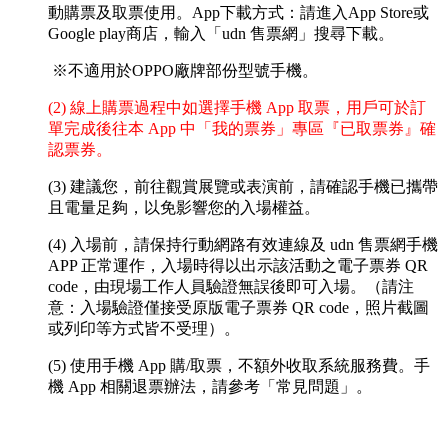
動購票及取票使用。App下載方式：請進入App Store或
Google play商店，輸入「udn 售票網」搜尋下載。
※不適用於OPPO廠牌部份型號手機。
(2) 線上購票過程中如選擇手機 App 取票，用戶可於訂
單完成後往本 App 中「我的票券」專區『已取票券』確
認票券。
(3) 建議您，前往觀賞展覽或表演前，請確認手機已攜帶
且電量足夠，以免影響您的入場權益。
(4) 入場前，請保持行動網路有效連線及 udn 售票網手機
APP 正常運作，入場時得以出示該活動之電子票券 QR
code，由現場工作人員驗證無誤後即可入場。（請注
意：入場驗證僅接受原版電子票券 QR code，照片截圖
或列印等方式皆不受理）。
(5) 使用手機 App 購/取票，不額外收取系統服務費。手
機 App 相關退票辦法，請參考「常見問題」。