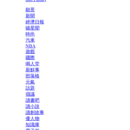
願景
新聞
經濟日報
噓星聞
時尚
汽車
NBA
遊戲
國際
鳴人堂
新鮮事
部落格
元氣
話題
倡議
讀書吧
讀小說
讀創故事
優人物
知識庫