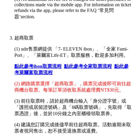
collections made via the mobile app. For information on ticket
refunds via the app, please refer to the FAQ ‘常見問
題’section.
超商取票
(1) udn售票網提供 「7- ELEVEN ibon」、「全家 Fami-
Port」、「萊爾富Life-ET」取票服務，歡迎多加利用。
點此參考ibon取票流程
點此參考全家取票流程
點此參
考萊爾富取票流程
(2) 網路購票選擇「超商取票」，購票完成後即可前往超
商機台取票。每筆訂單須收取系統處理費NT$30元。
(3) 前往取票時，請於超商機台輸入
「
身分證字號
」或
「護照或居留證號碼」
及
「
8碼取票號碼
」
，先取得「取
票憑證」後，並於10分鐘之內至櫃檯領取票券。
(4) 建議您訂購完成後儘早前往超商取票。活動逾期未取
票者視同售出，恕不接受退換票或退費。