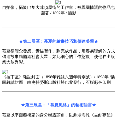
自拍像，攝於巴黎大茸頂屋街的工作室；被異國情調的物品包
圍著 / 1892年 / 攝影
★第二展區：慕夏的繪畫技巧和傳達美學★
慕夏從理念發想、素描習作、到完成作品，用容易理解的方式
傳達故事精髓給社會大眾，如此細心的工作態度，使他在出版
業大放異彩。
《拉丁區》雜誌封面（1898年雜誌六週年特別號）/ 1898年 /插
圖雜誌封面，由史特勞斯出版社於巴黎發行，石版彩色印刷
★第三展區：「慕夏風格」的藝術語言★
慕夏以平面藝術家的身分嶄露頭角，以劇場海報《吉絲夢妲》