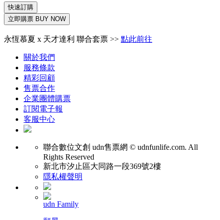
快速訂購
立即購票 BUY NOW
永恆慕夏 x 天才達利 聯合套票 >>
點此前往
關於我們
服務條款
精彩回顧
售票合作
企業團體購票
訂閱電子報
客服中心
聯合數位文創
udn售票網 © udnfunlife.com. All
Rights Reserved
新北市汐止區大同路一段369號2樓
隱私權聲明
udn Family