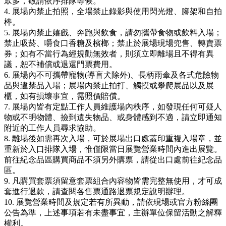
眾多，敬請依序排隊等候。
4. 展場內禁止拍照，全場禁止錄影與使用閃光燈、腳架和自拍
棒。
5. 展場內禁止嬉戲、奔跑與飲食，請勿攜帶食物或飲料入場；
禁止吸菸、嚼食口香糖及檳榔；禁止於展場現場兜售、轉賣票
券；如有不當行為經規勸無效者，則須立即離場且不得有異
議，恕不補償或退還門票費用。
6. 展場內不可攜帶寵物(導盲犬除外)、長柄雨傘及各式危險物
品與違禁品入場；展場內禁止拍打、觸摸或攀爬展品以及展
櫃，如有損壞事宜，需照價賠償。
7. 展場內皆有定點工作人員維護場內秩序，如發現任何可疑人
物或不明物體、撿到遺失物品、或身體感到不適，請立即通知
附近的工作人員尋求協助。
8. 離場後如需再次入場，可於展場出口處蓋印重複入場章，並
重新於入口排隊入場，惟僅限當日展覽營業時間內進出展覽。
前往紀念品區購買商品不須另外購票，請從出口處前往紀念品
區。
9. 凡購買套票須留意套票組合內容物皆需完整無使用，才可成
套進行退款，請查閱各售票通路退票規定說明辦理。
10. 展覽營業時間及規定若有所異動，請依現場或官方粉絲團
公告為準，上述事項若有未盡事宜，主辦單位保留活動之解釋
權利。