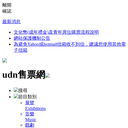
離開
確認
最新消息
文化幣(成年禮金)及青年席位購票流程說明
網站保護機制公告
為避免Yahoo或hotmail信箱收不到信，建議您使用其他電
子信箱
udn售票網
搜尋
節目類別
展覽
Exhibitions
音樂
Music
戲劇