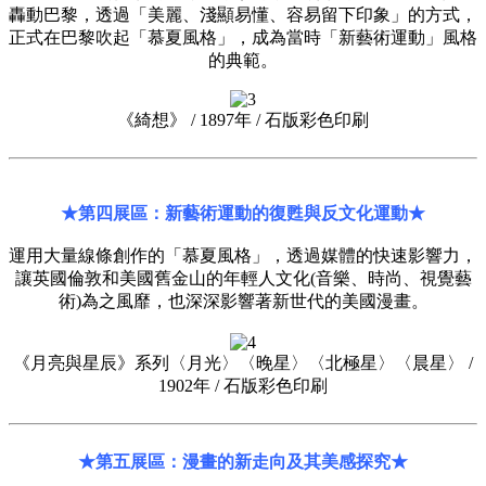
轟動巴黎，透過「美麗、淺顯易懂、容易留下印象」的方式，
正式在巴黎吹起「慕夏風格」，成為當時「新藝術運動」風格
的典範。
《綺想》 / 1897年 / 石版彩色印刷
★第四展區：新藝術運動的復甦與反文化運動★
運用大量線條創作的「慕夏風格」，透過媒體的快速影響力，
讓英國倫敦和美國舊金山的年輕人文化(音樂、時尚、視覺藝
術)為之風靡，也深深影響著新世代的美國漫畫。
《月亮與星辰》系列〈月光〉〈晚星〉〈北極星〉〈晨星〉 /
1902年 / 石版彩色印刷
★第五展區：漫畫的新走向及其美感探究★