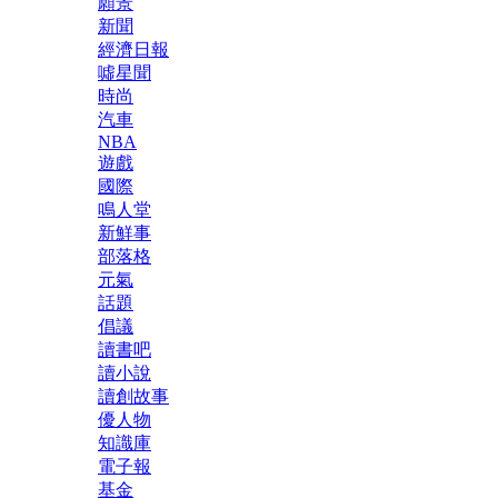
願景
新聞
經濟日報
噓星聞
時尚
汽車
NBA
遊戲
國際
鳴人堂
新鮮事
部落格
元氣
話題
倡議
讀書吧
讀小說
讀創故事
優人物
知識庫
電子報
基金