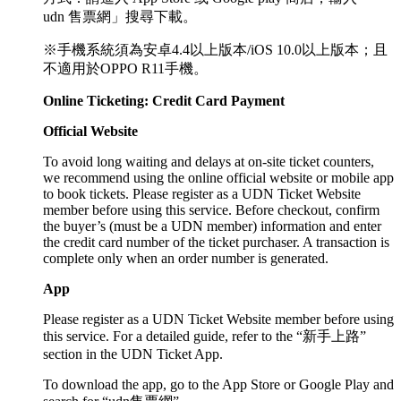
udn 售票網」搜尋下載。
※手機系統須為安卓4.4以上版本/iOS 10.0以上版本；且
不適用於OPPO R11手機。
Online Ticketing: Credit Card Payment
Official Website
To avoid long waiting and delays at on-site ticket counters,
we recommend using the online official website or mobile app
to book tickets. Please register as a UDN Ticket Website
member before using this service. Before checkout, confirm
the buyer’s (must be a UDN member) information and enter
the credit card number of the ticket purchaser. A transaction is
complete only when an order number is generated.
App
Please register as a UDN Ticket Website member before using
this service. For a detailed guide, refer to the “新手上路”
section in the UDN Ticket App.
To download the app, go to the App Store or Google Play and