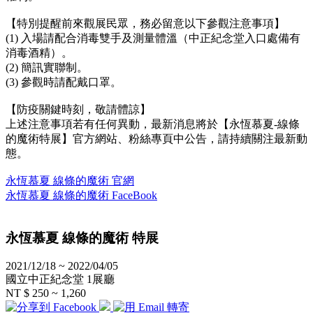
【特別提醒前來觀展民眾，務必留意以下參觀注意事項】
(1)
入場請配合消毒雙手及測量體溫（中正紀念堂入口處備有
消毒酒精）
。
(2)
簡訊實聯制
。
(3) 參觀時請配戴口罩。
【防疫關鍵時刻，敬請體諒】
上述注意事項若有任何異動，最新消息將於
【永恆慕夏-線條
的魔術特展】
官方網站、粉絲專頁中公告，請持續關注最新動
態。
永恆慕夏 線條的魔術 官網
永恆慕夏 線條的魔術 FaceBook
永恆慕夏 線條的魔術 特展
2021/12/18 ~ 2022/04/05
國立中正紀念堂 1展廳
NT $ 250 ~ 1,260