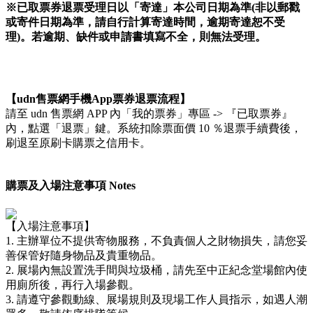
※已取票券退票受理日以「寄達」本公司日期為準(非以郵戳
或寄件日期為準，請自行計算寄達時間，逾期寄達恕不受
理)。若逾期、缺件或申請書填寫不全，則無法受理。
【udn售票網手機App票券退票流程】
請至 udn 售票網 APP 內「我的票券」專區 -> 『已取票券』
內，點選「退票」鍵。系統扣除票面價 10 ％退票手續費後，
刷退至原刷卡購票之信用卡。
購票及入場注意事項 Notes
【入場注意事項】
1. 主辦單位不提供寄物服務，不負責個人之財物損失，請您妥
善保管好隨身物品及貴重物品。
2. 展場內無設置洗手間與垃圾桶，請先至中正紀念堂場館內使
用廁所後，再行入場參觀。
3. 請遵守參觀動線、展場規則及現場工作人員指示，如遇人潮