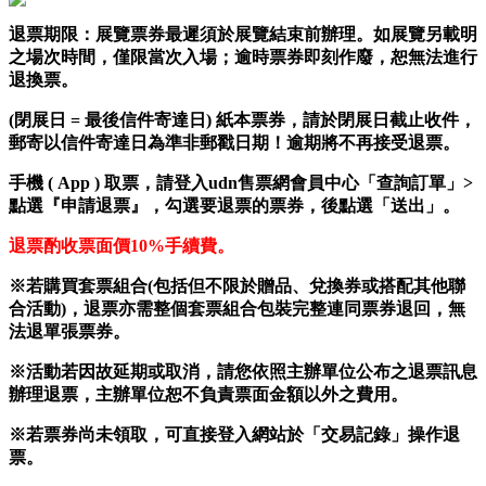
退票期限：
展覽票券最遲
須
於展覽結束前辦理。如展覽
另載明
之場次時間，僅限當次入場；逾時票券即刻作廢，恕無法進行
退換票。
(
閉展日
=
最後信件寄達日
) 紙本
票券，請於閉展日截止收件，
郵寄以信件寄達日為準非郵戳日期！逾期將不再接受退票。
手機 ( App ) 取票，
請登入udn售票網會員中心「查詢訂單」>
點選『申請退票』，勾選要退票的票券，後點選「送出」。
退票酌收票面價
10%
手續費。
※若購買套票組合(包括但不限於贈品、兌換券或搭配其他聯
合活動)，退票亦需整個套票組合包裝完整連同票券退回，無
法退單張票券。
※活動若因故延期或取消，請您依照主辦單位公布之退票訊息
辦理退票，主辦單位恕不負責票面金額以外之費用
。
※若票券尚未領取，可直接登入網站於「交易記錄」操作退
票。