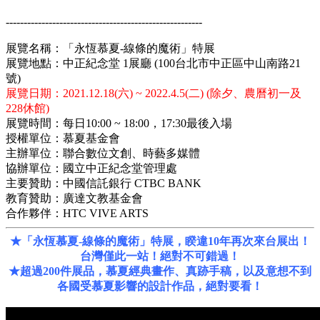
-------------------------------------------------------
展覽名稱：「永恆慕夏-線條的魔術」特展
展覽地點：中正紀念堂 1展廳 (100台北市中正區中山南路21
號)
展覽日期：
2021.12.18(
六
) ~ 2022.4.5(
二
) (除夕、農曆初一及
228休館
)
展覽時間：每日10:00 ~ 18:00，17:30最後入場
授權單位：慕夏基金會
主辦單位：聯合數位文創、時藝多媒體
協辦單位：國立中正紀念堂管理處
主要贊助：中國信託銀行 CTBC BANK
教育贊助：廣達文教基金會
合作夥伴：HTC VIVE ARTS
★「永恆慕夏-線條的魔術」特展，睽違10年再次來台展出！
台灣僅此一站！絕對不可錯過！
★超過200件展品，慕夏經典畫作、真跡手稿，以及意想不到
各國受慕夏影響的設計作品，絕對要看！