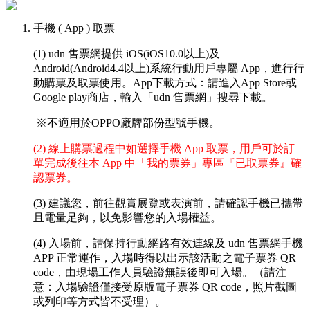
手機 ( App ) 取票
(1) udn 售票網提供 iOS(iOS10.0以上)及
Android(Android4.4以上)系統行動用戶專屬 App，進行行
動購票及取票使用。App下載方式：請進入App Store或
Google play商店，輸入「udn 售票網」搜尋下載。
※不適用於OPPO廠牌部份型號手機。
(2) 線上購票過程中如選擇手機 App 取票，用戶可於訂
單完成後往本 App 中「我的票券」專區『已取票券』確
認票券。
(3) 建議您，前往觀賞展覽或表演前，請確認手機已攜帶
且電量足夠，以免影響您的入場權益。
(4) 入場前，請保持行動網路有效連線及 udn 售票網手機
APP 正常運作，入場時得以出示該活動之電子票券 QR
code，由現場工作人員驗證無誤後即可入場。（請注
意：入場驗證僅接受原版電子票券 QR code，照片截圖
或列印等方式皆不受理）。