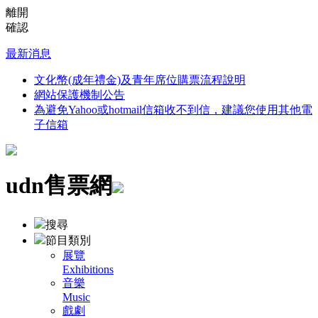
離開
確認
最新消息
文化幣(成年禮金)及青年席位購票流程說明
網站保護機制公告
為避免Yahoo或hotmail信箱收不到信，建議您使用其他電
子信箱
udn售票網
搜尋
節目類別
展覽
Exhibitions
音樂
Music
戲劇