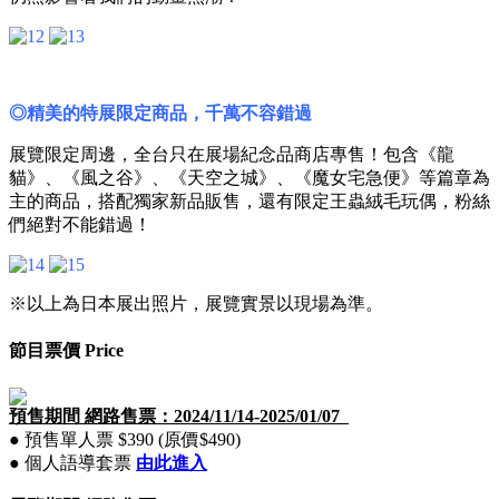
◎精美的特展限定商品，千萬不容錯過
展覽限定周邊，全台只在展場紀念品商店專售！包含《龍
貓》、《風之谷》、《天空之城》、《魔女宅急便》等篇章為
主的商品，搭配獨家新品販售，還有限定王蟲絨毛玩偶，粉絲
們絕對不能錯過！
※以上為日本展出照片，展覽實景以現場為準。
節目票價 Price
預售期間 網路售票：2024/11/14-2025/01/07
● 預售單人票 $390 (原價$490)
●
個人語導套票
由此進入