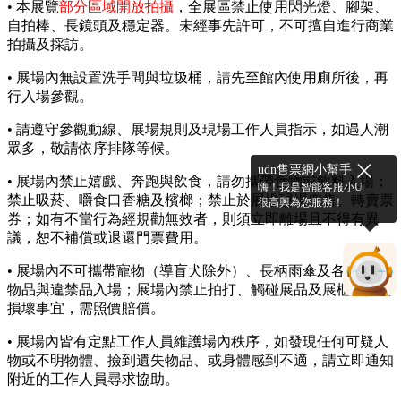
• 本展覽
部分區域開放拍攝
，全展區禁止使用閃光燈、腳架、
自拍棒、長鏡頭及穩定器。未經事先許可，不可擅自進行商業
拍攝及採訪。
• 展場內無設置洗手間與垃圾桶，請先至館內使用廁所後，再
行入場參觀。
• 請遵守參觀動線、展場規則及現場工作人員指示，如遇人潮
眾多，敬請依序排隊等候。
udn售票網小幫手
• 展場內禁止嬉戲、奔跑與飲食，請勿攜帶食物或飲料入場；
嗨！我是智能客服小U
禁止吸菸、嚼食口香糖及檳榔；禁止於展場現場兜售、轉賣票
很高興為您服務！
券；如有不當行為經規勸無效者，則須立即離場且不得有異
議，恕不補償或退還門票費用。
• 展場內不可攜帶寵物（導盲犬除外）、長柄雨傘及各式危險
物品與違禁品入場；展場內禁止拍打、觸碰展品及展櫃，如有
損壞事宜，需照價賠償。
• 展場內皆有定點工作人員維護場內秩序，如發現任何可疑人
物或不明物體、撿到遺失物品、或身體感到不適，請立即通知
附近的工作人員尋求協助。