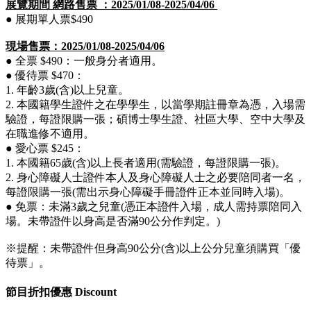
展覽期間 網路售票 ：2025/01/08-2025/04/06
● 展期單人票$490
現場售票：2025/01/08-2025/04/06
● 全票 $490：一般身分者適用。
● 優待票 $470：
1. 年齡3歲(含)以上兒童。
2. 本國籍學生證件之在學學生，以當學期註冊章為憑，入場需
驗證，每證限購一張；碩博士學生證、社區大學、空中大學及
在職進修不適用。
● 愛心票 $245：
1. 本國籍65歲(含)以上長者適用(需驗證，每證限購一張)。
2. 身心障礙人士證件本人及身心障礙人士之必要陪同者一名，
每證限購一張(需出示身心障礙手冊證件正本並同時入場)。
● 免票：
未滿3歲之兒童(憑正本證件入場，成人需持票陪同入
場。未帶證件以身高是否滿90公分作判定。)
※提醒：未帶證件但身高90公分(含)以上公分兒童須購買「優
待票」。
節目折扣優惠 Discount