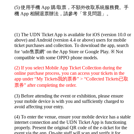
(5) 使用手機 App 購/取票，不額外收取系統服務費。手
機 App 相關退票辦法，請參考「常見問題」。
(1) The UDN Ticket App is available for iOS (version 10.0 or
above) and Android (version 4.4 or above) users for mobile
ticket purchases and collection. To download the app, search
for ‘udn售票網’ on the App Store or Google Play.
※ Not
compatible with some OPPO phone models.
(2) If you select Mobile App Ticket Collection during the
online purchase process, you can access your tickets in the
app under “My Tickets我的票券” > “Collected Tickets已取
票券” after completing the order.
(3) Before attending the event or exhibition, please ensure
your mobile device is with you and sufficiently charged to
avoid affecting your entry.
(4) To enter the venue, ensure your mobile device has a stable
internet connection and the UDN Ticket App is functioning
properly. Present the original QR code of the e-ticket for the
event via the app. On-site staff will scan and verify it for