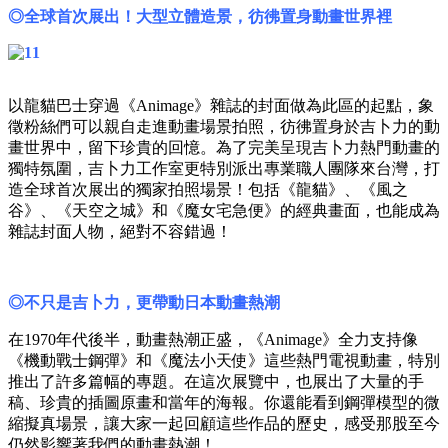
◎全球首次展出！大型立體造景，彷彿置身動畫世界裡
以龍貓巴士穿過《Animage》雜誌的封面做為此區的起點，象
徵粉絲們可以親自走進動畫場景拍照，彷彿置身於吉卜力的動
畫世界中，留下珍貴的回憶。為了完美呈現吉卜力熱門動畫的
獨特氛圍，吉卜力工作室更特別派出專業職人團隊來台灣，打
造全球首次展出的獨家拍照場景！包括《龍貓》、《風之
谷》、《天空之城》和《魔女宅急便》的經典畫面，也能成為
雜誌封面人物，絕對不容錯過！
◎不只是吉卜力，更帶動日本動畫熱潮
在1970年代後半，動畫熱潮正盛，《Animage》全力支持像
《機動戰士鋼彈》和《魔法小天使》這些熱門電視動畫，特別
推出了許多篇幅的專題。在這次展覽中，也展出了大量的手
稿、珍貴的插圖原畫和當年的海報。你還能看到鋼彈模型的微
縮擬真場景，讓大家一起回顧這些作品的歷史，感受那股至今
仍然影響著我們的動畫熱潮！