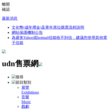
離開
確認
最新消息
文化幣(成年禮金)及青年席位購票流程說明
網站保護機制公告
為避免Yahoo或hotmail信箱收不到信，建議您使用其他電
子信箱
udn售票網
搜尋
節目類別
展覽
Exhibitions
音樂
Music
戲劇