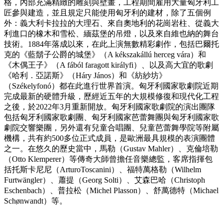
格，內部充滿精緻的雕刻與壁畫，工程期間雇用大量匈牙利工
匠參與建造，並且規定只能使用匈牙利的建材，除了五個例
外：義大利卡拉拉的大理石、來自奧地利的花崗岩柱、從義大
利進口的橡木和雪松、緬茲堡的吊燈，以及來自維也納的舞台
技術。1884年落成以來，在此上演無數精彩劇作，包括巴爾托
克的《藍鬍子公爵的城堡》（A kékszakállú herceg vára）和
《木偶王子》（A fából faragott királyfi）、以及高大宜的歌劇
《哈利．亞諾斯》（Háry János）和《紡紗坊》
（Székelyfonó）都在此進行世界首演。匈牙利國家歌劇院近期
完成最新的硬體升級，歷經近五年的大規模修復和現代化工程
之後，於2022年3月重新開放。匈牙利國家歌劇院的演出團隊
包括匈牙利國家歌劇團、匈牙利國家芭蕾舞團與匈牙利國家歌
劇院交響樂團，另外還有兒童合唱團、兒童芭蕾舞學院等附屬
機構，共有約500多位正式成員，是歐洲最具規模的表演團體
之一。在悠久的歷史當中，馬勒（Gustav Mahler）、克倫培勒
（Otto Klemperer）等傳奇大師曾擔任音樂總監，客席指揮包
括托斯卡尼尼（ArturoToscanini）、福特萬格勒（Wilhelm
Furtwängler）、蕭提（Georg Solti）、艾森巴哈（Christoph
Eschenbach）、普拉松（Michel Plasson）、舒萬德特（Michael
Schønwandt）等。