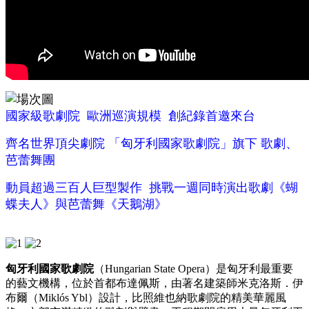
國家級歌劇院 歐洲巡演規模 創紀錄首邀來台
齊名世界頂尖劇院 「匈牙利國家歌劇院」旗下 歌劇、
芭蕾舞團
動員超過三百人巨型製作 挑戰一週同時演出歌劇《蝴
蝶夫人》與芭蕾舞《天鵝湖》
匈牙利國家歌劇院
（Hungarian State Opera）是匈牙利最重要
的藝文機構，位於首都布達佩斯，由著名建築師米克洛斯．伊
布爾（Miklós Ybl）設計，比照維也納歌劇院的精美華麗風