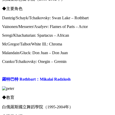
◆
主要角色
Dantzig/Schayk/Tchaikovsky: Swan Lake – Rothbart
Vainonen/Messerer/Asafyev: Flames of Paris – Actor
Seregi/Khachaturian: Spartacus – African
McGregor/Talbot/White III.: Chroma
Malandain/Gluck: Don Juan – Don Juan
Cranko/Tchaikovsky: Onegin – Gremin
羅特巴特 Rothbart：Mikalai Radziush
◆
教育
白俄羅斯國立舞蹈學院（1995-2004年）