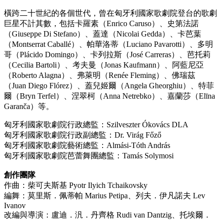
橫跨二十世紀的各個世代，曾在匈牙利國家歌劇院登台的歌劇
巨星不計其數，包括卡羅素（Enrico Caruso）、史第法諾
（Giuseppe Di Stefano）、蓋達（Nicolai Gedda）、卡芭葉
（Montserrat Caballé）、帕華洛蒂（Luciano Pavarotti）、多明
哥（Plácido Domingo）、卡列拉斯（José Carreras）、芭托莉
（Cecilia Bartoli）、考夫曼（Jonas Kaufmann）、阿藍尼亞
（Roberto Alagna）、弗萊明（Renée Fleming）、佛瑞茲
（Juan Diego Flórez）、蓋兒姬爾（Angela Gheorghiu）、特菲
爾（Bryn Terfel）、涅翠柯（Anna Netrebko）、嘉蘭莎（Elīna
Garanča）等。
匈牙利國家歌劇院行政總監：Szilveszter Ókovács DLA
匈牙利國家歌劇院行政副總監：Dr. Virág Főző
匈牙利國家歌劇院藝術總監：Almási-Tóth András
匈牙利國家歌劇院芭蕾舞團總監：Tamás Solymosi
創作團隊
作曲：柴可夫斯基 Pyotr Ilyich Tchaikovsky
編舞：莫里斯．佩蒂帕 Marius Petipa、列夫．伊凡諾夫 Lev
Ivanov
改編與導演：盧迪．汎．丹齊格 Rudi van Dantzig、托埃爾．