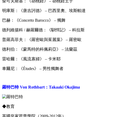
柴可夫斯基：《胡桃鉗》 – 胡桃鉗王子
明庫斯：《唐吉訶德》 – 巴西里奧、埃斯帕達
巴赫：《Concerto Barocco》 – 獨舞
德列維揚科 / 赫羅爾德：《馴悍記》 – 科拉斯
普羅高菲夫：《羅密歐與茱麗葉》 – 羅密歐
德利伯：《蒙馬特的科佩莉亞》 – 法蘭茲
雷哈爾：《風流寡婦》 – 卡米耶
車爾尼：《Études》 – 男性獨舞者
羅特巴特 Von Rothbart：Takaaki Okajima
◆
教育
英國皇家芭蕾學院（2009-2012年）