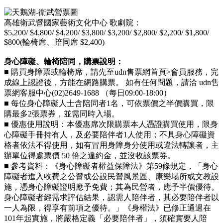
高雄衛武營國家藝術文化中心 歌劇院：
$5,200/ $4,800/ $4,200/ $3,800/ $3,200/ $2,800/ $2,200/ $1,800/
$800(輪椅席、陪同席 $2,400)
身心障礙、輪椅陪同，購票說明：
■ 購買身障票或輪椅席，請先至udn售票網首頁>會員服務，完
成線上認證後，方能在網路購票。 如有任何問題，請洽 udn售
票網客服中心(02)2649-1688 （每日09:00-18:00）
■ 每位身心障礙人士含陪同者1名，可依票價之半價購買，限
購最多2張票券，並需同時入場。
■ 優惠使用說明：本優惠席次限購票本人憑證購買使用，限身
心障礙手冊持有人，及必要陪伴者1人使用；不具身心障礙資
格者依法不得使用，如有冒用身障身分使用或違法轉讓者，主
辦單位得處票價 50 倍之違約金，並沒收該票券。
■ 參考資料：《身心障礙者權益保障法》第59條規定，「身心
障礙者進入收費之公營或公設民營風景區、康樂場所或文教設
施，憑身心障礙證明應予免費；其為民營者，應予半價優待。
身心障礙者經需求評估結果，認需人陪伴者，其必要陪伴者以
一人為限，得享有前項之優待。」《身權法》已修正通過在
101年起實施，將嚴格定義「必要陪伴者」，須確實要人陪