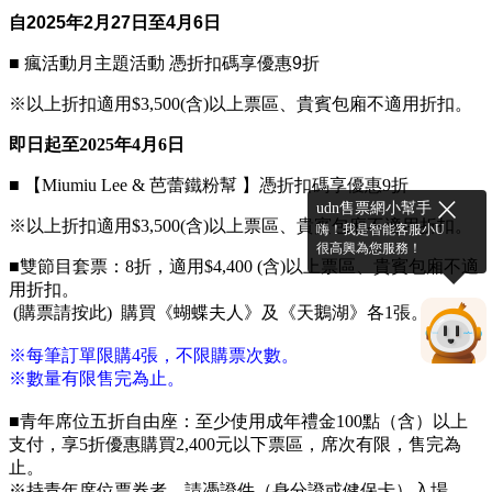
自2025年2月27日至4月6日
■ 瘋活動月主題活動 憑折扣碼享優惠9折
※以上折扣適用$3,500(含)以上票區
、貴賓包廂不適用折扣
。
即日起至2025年4月6日
■ 【Miumiu Lee & 芭蕾鐵粉幫 】憑折扣碼享優惠9折
udn售票網小幫手
※以上折扣適用$3,500(含)以上票區、貴賓包廂不適用折扣。
嗨！我是智能客服小U
很高興為您服務！
■雙節目套票：8折，適用$4,400 (含)以上票區
、貴賓包廂不適
用折扣
。
(購票請按此) 購買《蝴蝶夫人》及《天鵝湖》各1張。
※每筆訂單限購4張，不限購票次數。
※數量有限售完為止。
■青年席位五折自由座：至少使用成年禮金100點（含）以上
支付，享5折優惠購買2,400元以下票區，席次有限，售完為
止。
※持青年席位票券者，請憑證件（身分證或健保卡）入場。