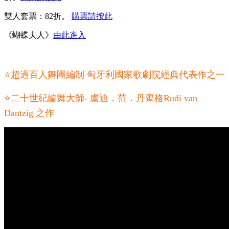
雙人套票：82折。
購票請按此
《蝴蝶夫人》
由此進入
⭐超過百人舞團編制 匈牙利國家歌劇院經典代表作之一
⭐二十世紀編舞大師- 盧迪．范．丹齊格Rudi van
Dantzig 之作