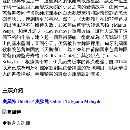
愛的經典作品之一。這個動人的俄羅斯浪漫童話，講述一位王
子與一位因詛咒而變成天鵝的少女之間的愛情故事，由同一位
芭蕾舞者同時扮演純潔無辜的白天鵝奧黛特和誘惑狡詐的黑天
鵝奧狄兒，使劇情更加精彩。然而，《天鵝湖》在1877年首度
演出時風評不佳慘遭失敗，1895年由芭蕾大師佩蒂帕（Marius
Petipa）和伊凡諾夫（Lev Ivanov）重新改編，讓世人認識了這
個不朽的作品，建立起一個藝術傳統，從此成為《天鵝湖》演
出的基本藍圖，直到今天，仍舊被各大舞團採用。匈牙利國家
歌劇院芭蕾舞團的《天鵝湖》，為1988年由荷蘭國家芭蕾舞團
前藝術總監丹齊格（Rudi van Dantzig）與沙伊克（Toer van
Schayk），根據佩蒂帕／伊凡諾夫版本的再次改編，自2015年
以來已成為匈牙利國家歌劇院芭蕾舞團的招牌劇目，以豪華盛
大的舞者陣容、華麗精美的舞台與服裝設計聞名。
主演介紹
奧黛特 Odette／奧狄兒 Odile：Tatyjana Melnyik
◆教育與訓練