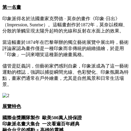
第一名畫
印象派得名於法國畫家克勞德 · 莫奈的畫作《印象·日出》
（Impression, Sunrise）。這幅畫創作於1872年，莫奈以模糊、
分散的筆觸呈現太陽升起時的光線和反射在水面上的效果。
當這幅畫於1874年在巴黎舉辦的獨立藝術展覽中展出時，藝術
評論家認為畫作僅是一種印象而非傳統的細緻描繪，於是用
「印象」一詞來嘲笑這種新的繪畫風格。
儘管是貶義詞，但藝術家們感到自豪，印象派成為了這一藝術
運動的標誌，強調以捕捉瞬間光線、色彩變化、印象氛圍為特
點，畫家們通常在戶外繪畫，尤其是自然風景和日常生活場
景。
展覽特色
國際金獎團隊製作 歐美500萬人掛保證
印象派名畫大集合 一次看遍百年經典
融合台北的感動 × 高雄的震撼