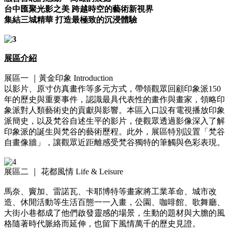
台中匯聚光影之美 跨越時空的藝術新視界
集結三城精華 打造最極致的沉浸體驗
展區介紹
展區一 ｜黃金印象 Introduction
以影片、原寸仿真畫作等多元方式，帶領觀眾回顧印象派150
年的歷史與重要事件，認識最具代表性的畫作與畫家，領略印
象派對人類藝術史的貢獻與影響。本區入口設有電視播放印象
派簡史，以及梵谷自述生平的影片，使觀眾透過影像深入了解
印象派的誕生與梵谷的藝術歷程。此外，展區特別設置「梵谷
自畫像牆」，讓觀眾近距離感受梵谷獨特的筆觸與色彩表現。
展區二 ｜ 花都風情 Life & Leisure
馬奈、竇加、雷諾瓦、卡耶博特等畫家將工業革命、城市改
造、休閒活動等生活百態一一入畫，公園、咖啡館、歌舞廳、
大街小巷都成了他們啟發靈感的場景，生動的題材與大膽的風
格隨著時代脈絡而延伸，也留下風情萬千的歷史見證。