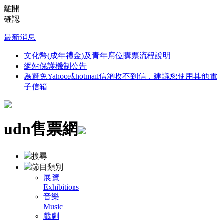
離開
確認
最新消息
文化幣(成年禮金)及青年席位購票流程說明
網站保護機制公告
為避免Yahoo或hotmail信箱收不到信，建議您使用其他電
子信箱
udn售票網
搜尋
節目類別
展覽
Exhibitions
音樂
Music
戲劇