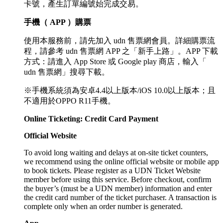
卡號，產生訂單編號始完成交易。
手機（ APP ）購票
使用本服務前，請先加入 udn 售票網會員。詳細購票流
程，請參考 udn 售票網 APP 之「新手上路」。APP 下載
方式：請進入 App Store 或 Google play 商店，輸入「
udn 售票網」搜尋下載。
※手機系統須為安卓4.4以上版本/iOS 10.0以上版本；且
不適用於OPPO R11手機。
Online Ticketing: Credit Card Payment
Official Website
To avoid long waiting and delays at on-site ticket counters,
we recommend using the online official website or mobile app
to book tickets. Please register as a UDN Ticket Website
member before using this service. Before checkout, confirm
the buyer’s (must be a UDN member) information and enter
the credit card number of the ticket purchaser. A transaction is
complete only when an order number is generated.