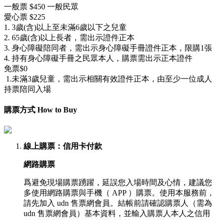
一般票
$
450
一般民眾
愛心票
$
225
1. 3歲(含)以上至未滿6歲以下之兒童
2. 65歲(含)以上長者，需出示證件正本
3. 身心障礙陪同者，需出示身心障礙手冊證件正本，限購1張
4. 持有身心障礙手冊之民眾本人，購票需出示正本證件
免票$
0
1.未滿3歲兒童，需出示相關有效證件正本，由至少一位成人
持票陪同入場
購票方式 How to Buy
線上購票
：信用卡付款
網路購票
爲避免現場購票踴躍，延誤您入場時間及心情，建議您
多使用網路購票與手機（ APP ）購票。使用本服務前，
請先加入 udn 售票網會員。結帳前請確認購票人（需為
udn 售票網會員）基本資料，並輸入購票人本人之信用