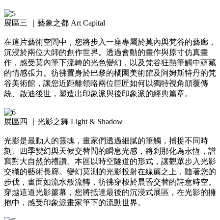
展區三 ｜藝象之都 Art Capital
在這片藝術空間中，您將步入一座專屬於莫內與梵谷的藝廊，
沉浸於兩位大師的創作世界。透過會動的畫作與原寸仿真畫
作，感受莫內筆下流轉的光色變幻，以及梵谷狂熱筆觸中蘊藏
的情感張力。彷彿置身於巴黎的橘園美術館及阿姆斯特丹的梵
谷美術館，讓您近距離領略兩位巨匠如何以獨特視角顛覆傳
統、啟迪後世，塑造出印象派與後印象派的經典篇章。
展區四 ｜光影之舞 Light & Shadow
光影是最動人的靈魂，畫家們透過細膩的筆觸，捕捉不同時
刻、四季變幻與天候交替間的瞬息光感，將剎那化為永恆，譜
寫對大自然的禮讚。本區以時空隧道的形式，讓觀眾步入光影
交織的藝術長廊。變幻莫測的光影投射在線簾之上，隨著您的
步伐，畫面如流水般流轉，彷彿穿梭於晨昏交替的詩意時空。
穿越這道光影簾幕，您將抵達最後的沉浸式展區，在光影的擁
抱中，感受印象派畫家筆下的流動世界。