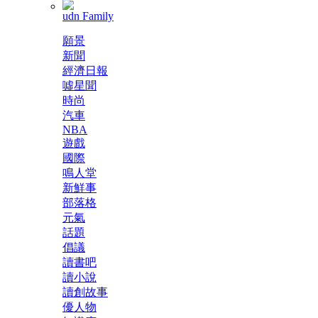
udn Family
願景
新聞
經濟日報
噓星聞
時尚
汽車
NBA
遊戲
國際
鳴人堂
新鮮事
部落格
元氣
話題
倡議
讀書吧
讀小說
讀創故事
優人物