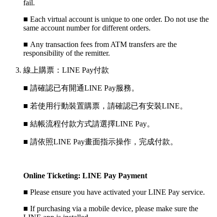
fail.
■
Each virtual account is unique to one order. Do not use the
same account number for different orders.
■
Any transaction fees from ATM transfers are the
responsibility of the remitter.
線上購票：LINE Pay付款
■ 請確認已有開通LINE Pay服務。
■ 若使用行動裝置購票，請確認已有安裝LINE。
■ 結帳流程付款方式請選擇LINE Pay。
■ 請依照LINE Pay畫面指示操作，完成付款。
Online Ticketing: LINE Pay Payment
■
Please ensure you have activated your LINE Pay service.
■
If purchasing via a mobile device, please make sure the