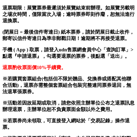
退票期限：
展覽票券最遲
須
於展覽結束前辦理。如展覽
另載明
之場次時間，僅限當次入場；逾時票券即刻作廢，恕無法進行
退換票。
(
閉展日
=
最後信件寄達日
) 紙本
票券，請於閉展日截止收件，
郵寄以信件寄達日為準非郵戳日期！逾期將不再接受退票。
手機 ( App ) 取票，
請登入udn售票網會員中心「查詢訂單」>
點選『申請退票』，勾選要退票的票券，後點選「送出」。
退票酌收票面價
10%
手續費。
※若購買套票組合(包括但不限於贈品、兌換券或搭配其他聯
合活動)，退票亦需整個套票組合包裝完整連同票券退回，無
法退單張票券。
※活動若因故延期或取消，請您依照主辦單位公布之退票訊息
辦理退票，主辦單位恕不負責票面金額以外之費用
。
※若票券尚未領取，可直接登入網站於「交易記錄」操作退
票。