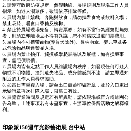
2.
請遵守政府防疫規定、參觀動線、展場規則及現場工作人員
指示，如遇人潮眾多，敬請依序排隊等候。
3.
展場內禁止嬉戲、奔跑與飲食，請勿攜帶食物或飲料入場；
禁止吸菸、嚼食口香糖及檳榔。
4.
禁止於展場現場兜售、轉賣票券；如有不當行為經規勸無效
者，則須立即離場且不得有異議，恕不補償或退還門票費用。
5.
展場內不可攜帶寵物(導盲犬除外)、長柄雨傘、嬰兒車及各
式危險物品與違禁品入場。
6.
展場內禁止拍打、觸摸或攀爬展品以及展櫃，如有損壞事
宜，需照價賠償。
7.
展場內皆有定點工作人員維護場內秩序，如發現任何可疑人
物或不明物體、撿到遺失物品、或身體感到不適，請立即通知
附近的工作人員尋求協助。
8.
如當日需重複入場，請至出口處蓋印驗證章，並於入口處出
示驗證章再次排隊入場，限當日有效。
9.
展覽營業時間及規定若有所異動，請依現場或官方粉絲團公
告為準，上述事項若有未盡事宜，主辦單位保留活動之解釋權
利。
印象派150週年光影藝術展-台中站