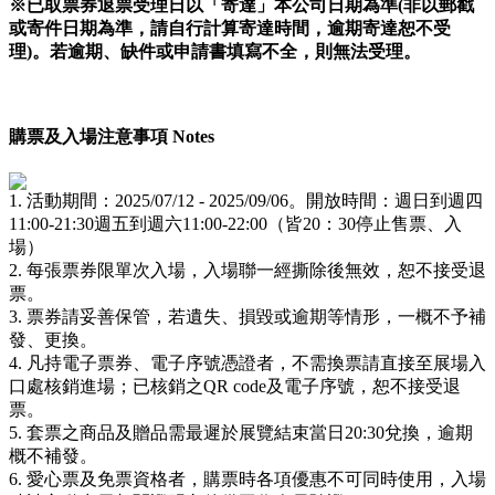
※已取票券退票受理日以「寄達」本公司日期為準(非以郵戳
或寄件日期為準，請自行計算寄達時間，逾期寄達恕不受
理)。若逾期、缺件或申請書填寫不全，則無法受理。
購票及入場注意事項 Notes
1. 活動期間：2025/07/12 - 2025/09/06。開放時間：週日到週四
11:00-21:30週五到週六11:00-22:00（皆20：30停止售票、入
場）
2. 每張票券限單次入場，入場聯一經撕除後無效，恕不接受退
票。
3. 票券請妥善保管，若遺失、損毀或逾期等情形，一概不予補
發、更換。
4. 凡持電子票券、電子序號憑證者，不需換票請直接至展場入
口處核銷進場；已核銷之QR code及電子序號，恕不接受退
票。
5. 套票之商品及贈品需最遲於展覽結束當日20:30兌換，逾期
概不補發。
6. 愛心票及免票資格者，購票時各項優惠不可同時使用，入場