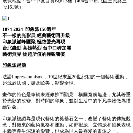
展覽地點：台中中友百貨B棟13樓（404台中市北區三民路三
段161號）
1874-2024
印象派150週年
不一樣的光影展 經典藝術再升級
印象派巔峰匯聚 極致聲光再現
台北轟動 高雄熱烈 台中口碑加開
藝術無界 物超所值的極致饗宴
印象派起源
法語Impressionnisme，19世紀末至20世紀初的一個藝術運動，
起源於法國，擴及歐美，影響全球。
畫作的特色是筆觸未經修飾而顯見，構圖寬廣無邊，尤其著重
於光影的改變、對時間的印象，並以生活中的平凡事物做為描
繪對象。
印象派被認為是現代藝術的奠基石之一，改變了藝術的傳統觀
念，對後來的藝術風格和運動，如野獸派、立體派和抽象表現
主義等產生深遠的影響，也成為世人最喜愛的畫派之一。