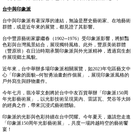
台中與印象派
台中與印象派有著深厚的連結，無論是歷史藝術家、在地藝術
群體，或是近年來的展覽，都見證了其影響。
台中豐原藝術家廖繼春（1902─1976）受印象派影響，將鮮豔
色彩與台灣風景結合，展現獨特風格。此外，豐原美術群體
（豐原班）在日治時期承襲印象派與外光派精神，透過寫生創
作展現鄉土風貌。
近年來，台中舉辦多場印象派相關展覽，如2023年屯區藝文中
心「印象的面貌─何智勇油畫創作個展」，展現印象派風格的
戶外寫生與靜物畫作。
今年七月，翡冷翠文創將於台中中友百貨舉辦「印象派150周
年光影藝術展」，以光影技術呈現莫內、雷諾瓦、梵谷等大師
的經典之作，帶來沉浸式藝術體驗。
印象派的光影與色彩持續在台中閃耀。今年夏天，邀請您走進
「印象派150周年光影藝術展」，共度一場跨越時空的藝術饗
宴！