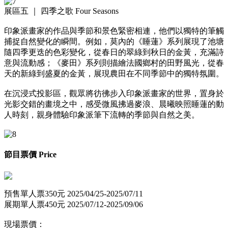
展區五 ｜ 四季之歌 Four Seasons
印象派畫家的作品與季節和景色緊密相連，他們以獨特的筆觸
捕捉自然變化的瞬間。例如，莫內的《睡蓮》系列展現了池塘
隨四季更迭的色彩變化，從春日的翠綠到秋日的金黃，充滿詩
意與流動感；《麥田》系列則描繪法國鄉村的田野風光，從春
天的新綠到盛夏的金黃，展現農田在不同季節中的獨特氛圍。
在沉浸式投影區，觀眾將彷彿步入印象派畫家的世界，置身於
光影交錯的畫境之中，感受微風拂過麥浪、晨曦映照睡蓮的動
人時刻，親身體驗印象派筆下流轉的季節與自然之美。
節目票價 Price
預售單人票350元 2025/04/25-2025/07/11
展期單人票450元 2025/07/12-2025/09/06
現場票價：