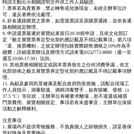
時請主動出示相關證明文件供工作人員驗證。
7. 票券若為貴賓券，禁止轉售或兌換現金，未經主辦單位許
可，違反者將依法處理。
8. 於各通路購買之票券，如需退票請至原購票通路，並依各通
路相關規定辦理。
9. 申請退票最遲於展覽結束當日20:30前申請，且依文化部訂
定『藝文展覽票券定型化契約應記載及不得記載事項』第六項
「退、換票機制」之規定辦理扣除實際銷售價格之10%作為手
續費；詳細退票辦法及辦理方式請來電(02)2772-8880（週一至
週五10:00-17:30）洽詢。
10. 其他票務相關規定或因本票券致生之任何消費爭議，依文
化部頒佈之藝文展覽票券定型化契約應記載及不得記載事項辦
理。
11. 為顧及參與民眾健康及配合政府防疫措施，請配合現場工
作人員指示，測量額溫、酒精消毒雙手，如有咳嗽、發燒（≧
37.5 °C）等症狀，主辦單位有權要求離場，恕不退還或補償
門票費用。展覽相關規定、事項若有未盡事宜，主辦單位保留
活動之解釋權利。
注意事項
1.
展場內不提供寄物服務，不負責個人之財物損失，請妥善保
管好隨身及貴重物品。