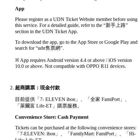
App
Please register as a UDN Ticket Website member before using
this service. For a detailed guide, refer to the “新手上路”
section in the UDN Ticket App.
To download the app, go to the App Store or Google Play and
search for “udn售票網”.
※ App requires Android version 4.4 or above / iOS version
10.0 or above. Not compatible with OPPO R11 devices.
超商購票：現金付款
目前提供「7- ELEVEN ibon」、「全家 FamiPort」、
「萊爾富 Life-ET」購票服務。
Convenience Store: Cash Payment
Tickets can be purchased at the following convenience stores:
「
7-ELEVEN: ibon」、「
FamilyMart: FamiPort」、
「
Hi-