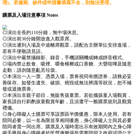
理)。若逾期、缺件或申請書填寫不全，則無法受理。
購票及入場注意事項 Notes
◎演出全長約110分鐘，無中場休息。
◎演出前30分鐘開放進入觀眾席。
◎演出遲到入場及中途離席觀眾，請配合主辦單位安排進場，
若有不便敬請見諒。
◎演出中嚴禁攝錄影、錄音，手機請關機或轉成靜音模式。
◎場內禁止飲食、吸煙、嚼食檳榔或口香糖、大聲喧嘩及隨意
走動；請勿隨意亂丟垃圾。
◎本演出一人一票、憑票入場，票券視同有價證券，請務必妥
善保存。如發生遺失、破損、燒毀或無法辨識等狀況，恕不補
發或退換票券。
◎本演出非親子節目，無販售孩童票。若欲攜孩童入場觀賞，
家長請自行斟酌孩童觀賞年齡，且須遵守一般購票規則及觀賞
禮儀。
◎身心障礙人士購票可享該票區半價優惠，限本人使用。若有
陪同必要，以一名為限並享相同優惠，身心障礙人士與其必要
陪同者需一同出席。購票及入場時需出示有效期間內之身心障
礙手冊與身心障礙者於民營康樂場所需要陪同之政府認證公文