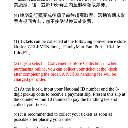
票憑證」後，並於10分鐘之內至櫃檯領取票券。
(4) 建議您訂購完成後儘早前往超商取票。活動逾期未取
票者視同售出，恕不接受退換票或退費。
(1) Tickets can be collected at the following convenience store
kiosks: 7-ELEVEN ibon、FamilyMart FamiPort、Hi-Life
Life-ET。
(2) If you select 「Convenience Store Collection」 when
purchasing online, you can collect your ticket at the kiosk
after completing the order. A NT$30 handling fee will be
charged per order.
(3) At the kiosk, input your National ID number and the 8-
digit pickup code to receive a payment slip. Present this slip at
the counter within 10 minutes to pay the handling fee and
collect your ticket.
(4) It is recommended to collect your tickets as soon as
possible after placing your order.