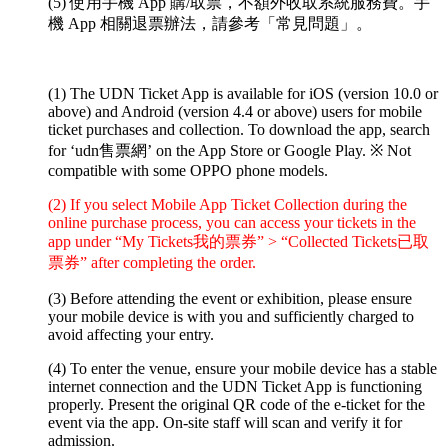
(5) 使用手機 App 購/取票，不額外收取系統服務費。手
機 App 相關退票辦法，請參考「常見問題」。
(1) The UDN Ticket App is available for iOS (version 10.0 or
above) and Android (version 4.4 or above) users for mobile
ticket purchases and collection. To download the app, search
for ‘udn售票網’ on the App Store or Google Play.
※ Not
compatible with some OPPO phone models.
(2) If you select Mobile App Ticket Collection during the
online purchase process, you can access your tickets in the
app under “My Tickets我的票券” > “Collected Tickets已取
票券” after completing the order.
(3) Before attending the event or exhibition, please ensure
your mobile device is with you and sufficiently charged to
avoid affecting your entry.
(4) To enter the venue, ensure your mobile device has a stable
internet connection and the UDN Ticket App is functioning
properly. Present the original QR code of the e-ticket for the
event via the app. On-site staff will scan and verify it for
admission.