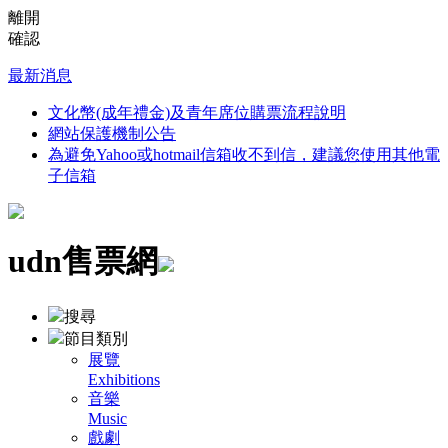
離開
確認
最新消息
文化幣(成年禮金)及青年席位購票流程說明
網站保護機制公告
為避免Yahoo或hotmail信箱收不到信，建議您使用其他電
子信箱
udn售票網
搜尋
節目類別
展覽
Exhibitions
音樂
Music
戲劇