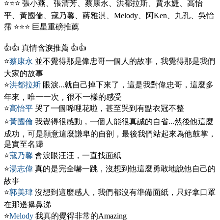
⭐⭐⭐ 張小燕、張清芳、蔡康永、洪都拉斯、賈永婕、高怡
平、黃國倫、寇乃馨、蔣雅淇、Melody、阿Ken、九孔、吳怡
霈 ⭐⭐⭐ 巨星重磅推薦
👍👍 真情含淚推薦 👍👍
⭐
蔡康永
並不覺得那是偉忠哥一個人的故事，我覺得那是我們
大家的故事
⭐
洪都拉斯
眼淚...就自己掉下來了，這是我對偉忠哥，這麼多
年來，唯一一次，很不一樣的感受
⭐
高怡平
哭了一個唏哩花啦，甚至哭到有點衣冠不整
⭐
黃國倫
我覺得很感動，一個人能很真誠的自省...然後他這麼
成功，可是願意這麼謙卑的自剖，最後我們站起來為他鼓掌，
是實至名歸
⭐
寇乃馨
會淚眼汪汪，一直找面紙
⭐
湯志偉
真的是完全嚇一跳，沒想到他這麼勇敢地說他自己的
故事
⭐
郭美珒
沒想到這麼感人，我們都沒有準備面紙，只好拿口罩
在那邊擤鼻涕
⭐
Melody
我真的覺得非常的Amazing