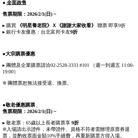
●
全面啟售
售票期
限：2026/2/1(日) ~
▸ 購買
《明星養老院
》Ｘ《謝謝大家收看》
聯票 即享9折
▸ 銀行卡友優惠：台北富邦卡友
9
折
●大宗購票優惠
▸ 團體及企業購票請洽02-2528-3333 #101 （週一到週五 11:00-
19:00）
❊ 團體票恕無法接受退、換票。
●敬老優惠購票
售票期限：
2026/2
/1
(日) ~
▸ 敬老票：65歲以上長者購票享
9
折
❊入場請出示證件，未帶證件、資格不符者需辦理原票券退
票，並酌收票面金額10%手續費，再重新購票方得入場。