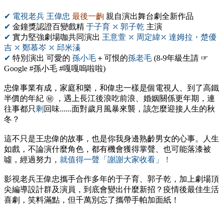
✔ 電視老兵 王偉忠
最後一齣
親自演出舞台劇全新作品
✔
金鐘獎認證百變戲精
于子育 ⤫ 郭子乾
主演
✔
實力堅強劇場咖共同演出
王意萱 ⤫ 周定緯⤫ 達姆拉・楚優
吉 ⤫ 鄭慕岑 ⤫ 邱米溱
✔
特別演出 可愛的
孫小毛
＋可恨的
孫老毛
(8-9年級生請 ☞
Google #孫小毛 #嘎嘎嗚啦啦)
忠偉事業有成，家庭和樂，和偉忠一樣是個電視人、到了高鐵
半價的年紀 ㊙ ，遇上長江後浪吃前浪、婚姻關係更年期，連
往事都只
剩
回味......面對歲月風暴來襲，該怎麼迎接人生的秋
冬？
這不只是王忠偉的故事，也是你我身邊熟齡男女的心事。人生
如戲，不論演什麼角色，都有機會獲得掌聲、也可能落漆被
噓，經過努力，
就值得一聲「謝謝大家收看」！
影視老兵王偉忠攜手合作多年的于子育、郭子乾，加上劇場頂
尖編導設計群及演員，到底會變出什麼新招？疫情後最佳生活
喜劇，笑料滿點，但千萬別忘了攜帶手帕加面紙！