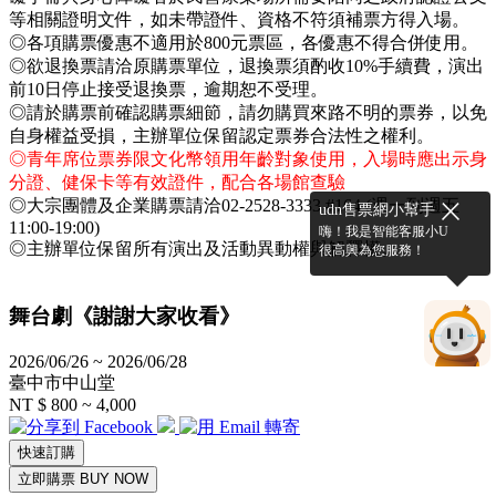
等相關證明文件，如未帶證件、資格不符須補票方得入場。
◎各項購票優惠不適用於800元票區，各優惠不得合併使用。
◎欲退換票請洽原購票單位，退換票須酌收10%手續費，演出
前10日停止接受退換票，逾期恕不受理。
◎請於購票前確認購票細節，請勿購買來路不明的票券，以免
自身權益受損，主辦單位保留認定票券合法性之權利。
◎青年席位票券限文化幣領用年齡對象使用，入場時應出示身
分證、健保卡等有效證件，配合各場館查驗
◎大宗團體及企業購票請洽02-2528-3333 #164 (週一到週五
udn售票網小幫手
11:00-19:00)
嗨！我是智能客服小U
◎主辦單位保留所有演出及活動異動權與解釋權。
很高興為您服務！
舞台劇《謝謝大家收看》
2026/06/26 ~ 2026/06/28
臺中市中山堂
NT $ 800 ~ 4,000
快速訂購
立即購票 BUY NOW