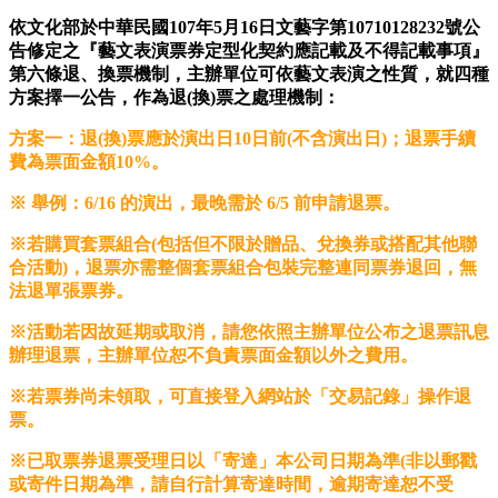
依文化部於中華民國107年5月16日文藝字第10710128232號公
告修定之『藝文表演票券定型化契約應記載及不得記載事項』
第六條退、換票機制，主辦單位可依藝文表演之性質，就四種
方案擇一公告，作為退(換)票之處理機制：
方案一：
退(換)票應於演出日10日前(不含演出日)
；退票手續
費為票面金額
10%
。
※ 舉例：6/16 的演出，最晚需於 6/5 前申請退票。
※若購買套票組合(包括但不限於贈品、兌換券或搭配其他聯
合活動)，退票亦需整個套票組合包裝完整連同票券退回，無
法退單張票券。
※活動若因故延期或取消，請您依照主辦單位公布之退票訊息
辦理退票，主辦單位恕不負責票面金額以外之費用。
※若票券尚未領取，可直接登入網站於「交易記錄」操作退
票。
※已取票券退票受理日以「寄達」本公司日期為準(非以郵戳
或寄件日期為準，請自行計算寄達時間，逾期寄達恕不受