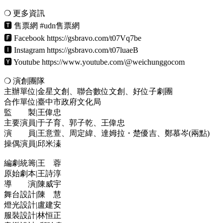
❍ 更多資訊
🆃 售票網 #udn售票網
🅵 Facebook https://gsbravo.com/t07Vq7be
🅸 Instagram https://gsbravo.com/t07luaeB
🆈 Youtube https://www.youtube.com/@weichunggocom
❍ 演創團隊
主辦單位|金星文創、聯合數位文創、好位子劇團
合作單位|臺中市政府文化局
監 製|王偉忠
主要演員|于子育、郭子乾、王偉忠
演 員|王意萱、周定緯、達姆拉・楚優吉、鄭慕岑(兩點)
操偶演員|邱米溱
編劇統籌|王 蓉
原始劇本|王詩淳
導 演|陳威宇
舞台設計|陳 慧
燈光設計|盧建安
服裝設計|林恒正