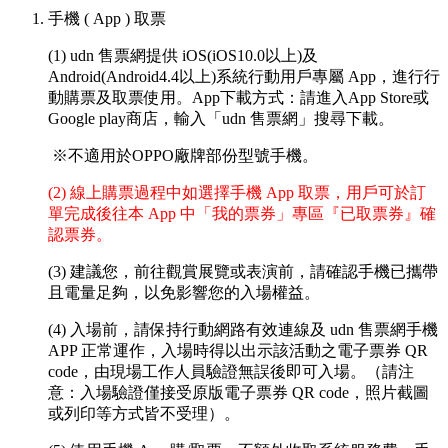
手機 ( App ) 取票
(1) udn 售票網提供 iOS(iOS10.0以上)及
Android(Android4.4以上)系統行動用戶專屬 App，進行行
動購票及取票使用。App下載方式：請進入App Store或
Google play商店，輸入「udn 售票網」搜尋下載。
※不適用於OPPO廠牌部份型號手機。
(2) 線上購票過程中如選擇手機 App 取票，用戶可於訂
單完成後往本 App 中「我的票券」專區『已取票券』確
認票券。
(3) 建議您，前往觀賞展覽或表演前，請確認手機已攜帶
且電量足夠，以免影響您的入場權益。
(4) 入場前，請保持行動網路有效連線及 udn 售票網手機
APP 正常運作，入場時得以出示該活動之電子票券 QR
code，由現場工作人員驗證無誤後即可入場。（請注
意：入場驗證僅接受原版電子票券 QR code，照片截圖
或列印等方式皆不受理）。