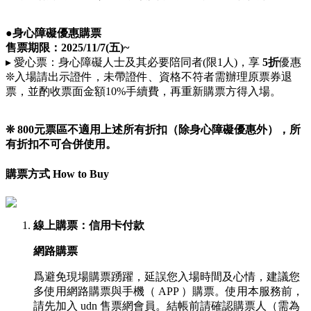
●身心障礙優惠購票
售票期限：
2025/11/7(五)
~
▸ 愛心票：身心障礙人士及其必要陪同者(限1人)，享
5
折
優惠
❊入場請出示證件，未帶證件、資格不符者需辦理原票券退
票，並酌收票面金額10%手續費，再重新購票方得入場。
❊
800元票區不適用上述所有
折扣
（除身心障礙優惠外）
，
所
有折扣不可合併使用。
購票方式 How to Buy
線上購票
：信用卡付款
網路購票
爲避免現場購票踴躍，延誤您入場時間及心情，建議您
多使用網路購票與手機（ APP ）購票。使用本服務前，
請先加入 udn 售票網會員。結帳前請確認購票人（需為