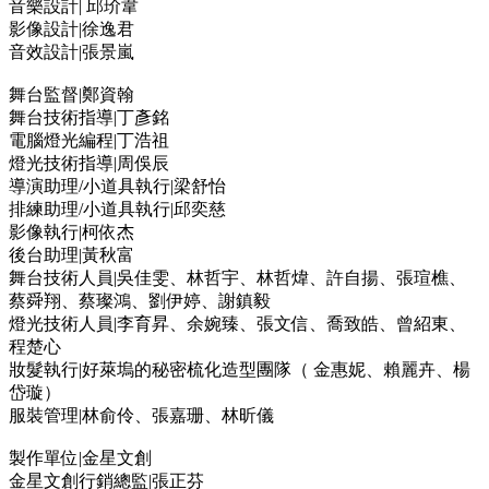
音樂設計| 邱玠韋
影像設計|徐逸君
音效設計|張景嵐
舞台監督|鄭資翰
舞台技術指導|丁彥銘
電腦燈光編程|丁浩祖
燈光技術指導|周俁辰
導演助理/小道具執行|梁舒怡
排練助理/小道具執行|邱奕慈
影像執行|柯依杰
後台助理|黃秋富
舞台技術人員|吳佳雯、林哲宇、林哲煒、許自揚、張瑄樵、
蔡舜翔、蔡璨鴻、劉伊婷、謝鎮毅
燈光技術人員|李育昇、余婉臻、張文信、喬致皓、曾紹東、
程楚心
妝髮執行|好萊塢的秘密梳化造型團隊（ 金惠妮、賴麗卉、楊
岱璇）
服裝管理|林俞伶、張嘉珊、林昕儀
製作單位|金星文創
金星文創行銷總監|張正芬