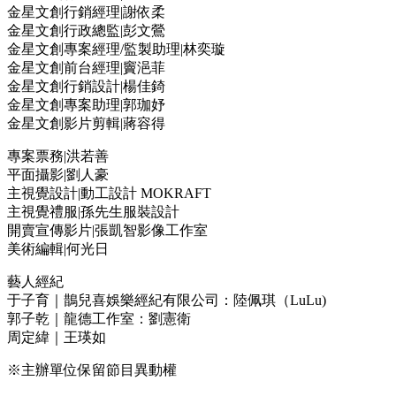
金星文創行銷經理|謝依柔
金星文創行政總監|彭文鶯
金星文創專案經理/監製助理|林奕璇
金星文創前台經理|竇浥菲
金星文創行銷設計|楊佳錡
金星文創專案助理|郭珈妤
金星文創影片剪輯|蔣容得
專案票務|洪若善
平面攝影|劉人豪
主視覺設計|動工設計 MOKRAFT
主視覺禮服|孫先生服裝設計
開賣宣傳影片|張凱智影像工作室
美術編輯|何光日
藝人經紀
于子育｜鵲兒喜娛樂經紀有限公司：陸佩琪（LuLu)
郭子乾｜龍德工作室：劉憲衛
周定緯｜王瑛如
※主辦單位保留節目異動權