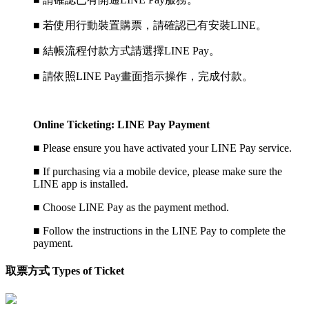
■ 若使用行動裝置購票，請確認已有安裝LINE。
■ 結帳流程付款方式請選擇LINE Pay。
■ 請依照LINE Pay畫面指示操作，完成付款。
Online Ticketing: LINE Pay Payment
■
Please ensure you have activated your LINE Pay service.
■
If purchasing via a mobile device, please make sure the
LINE app is installed.
■
Choose LINE Pay as the payment method.
■
Follow the instructions in the LINE Pay to complete the
payment.
取票方式 Types of Ticket