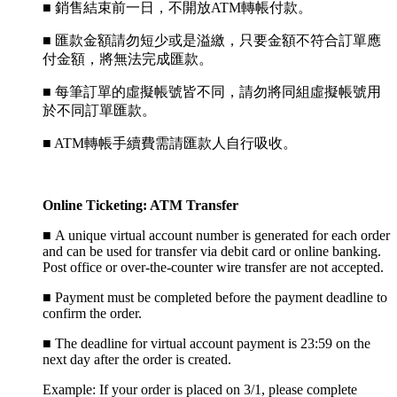
■ 銷售結束前一日，不開放ATM轉帳付款。
■ 匯款金額請勿短少或是溢繳，只要金額不符合訂單應
付金額，將無法完成匯款。
■ 每筆訂單的虛擬帳號皆不同，請勿將同組虛擬帳號用
於不同訂單匯款。
■ ATM轉帳手續費需請匯款人自行吸收。
Online Ticketing: ATM Transfer
■
A unique virtual account number is generated for each order
and can be used for transfer via debit card or online banking.
Post office or over-the-counter wire transfer are not accepted.
■
Payment must be completed before the payment deadline to
confirm the order.
■
The deadline for virtual account payment is 23:59 on the
next day after the order is created.
Example: If your order is placed on 3/1, please complete