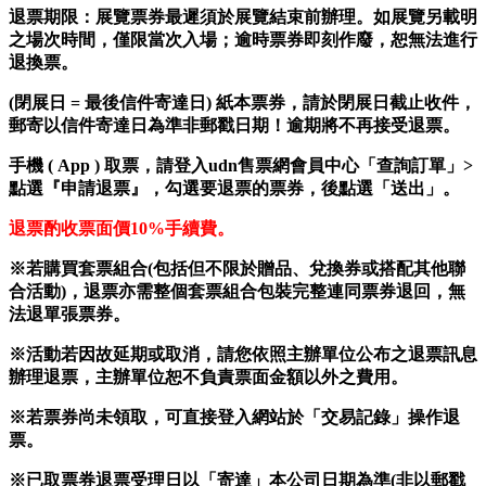
退票期限：
展覽票券最遲
須
於展覽結束前辦理。如展覽
另載明
之場次時間，僅限當次入場；逾時票券即刻作廢，恕無法進行
退換票。
(
閉展日
=
最後信件寄達日
) 紙本
票券，請於閉展日截止收件，
郵寄以信件寄達日為準非郵戳日期！逾期將不再接受退票。
手機 ( App ) 取票，
請登入udn售票網會員中心「查詢訂單」>
點選『申請退票』，勾選要退票的票券，後點選「送出」。
退票酌收票面價
10%
手續費。
※若購買套票組合(包括但不限於贈品、兌換券或搭配其他聯
合活動)，退票亦需整個套票組合包裝完整連同票券退回，無
法退單張票券。
※活動若因故延期或取消，請您依照主辦單位公布之退票訊息
辦理退票，主辦單位恕不負責票面金額以外之費用
。
※若票券尚未領取，可直接登入網站於「交易記錄」操作退
票。
※已取票券退票受理日以「寄達」本公司日期為準(非以郵戳