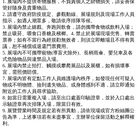
1. 展場內不提供寄物服務，不負責個人之財物損失，請妥善保
管好隨身及貴重物品。
2. 請遵守政府防疫規定、參觀動線、展場規則及現場工作人員
指示，如遇人潮眾多，敬請依序排隊等候。
3. 展場內禁止嬉戲、奔跑與飲食，請勿攜帶食物或飲料入場；
禁止吸菸、嚼食口香糖及檳榔。4. 禁止於展場現場兜售、轉賣
票券；如有不當行為經規勸無效者，則須立即離場且不得有異
議，恕不補償或退還門票費用。
5. 展場內不可攜帶寵物(導盲犬除外)、長柄雨傘、嬰兒車及各
式危險物品與違禁品入場。
6. 展場內禁止拍打、觸摸或攀爬展品以及展櫃，如有損壞事
宜，需照價賠償。
7. 展場內皆有定點工作人員維護場內秩序，如發現任何可疑人
物或不明物體、撿到遺失物品、或身體感到不適，請立即通知
附近的工作人員尋求協助。
8. 如當日需重複入場，請至出口處蓋印驗證章，並於入口處出
示驗證章再次排隊入場，限當日有效。
9. 展覽營業時間及規定若有所異動，請依現場或官方粉絲團公
告為準，上述事項若有未盡事宜，主辦單位保留活動之解釋權
利。