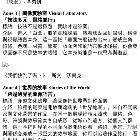
《思念》- 李秀妍
Zone 3｜圖像實驗室 Visual Laboratory
「技法多元，風格並行」
標語：技法不是選擇題，實驗才是答案。
介紹：進入「白盒」般的實驗場域，觀看焦點回到媒材、構圖
與視覺語言本身。這一區把「畫面怎麼被做出來」變成主角：
線條、色塊、材質、節奏、版面與印刷語言彼此碰撞。你會發
現圖像不只是故事的載體，它本身就能是一種思考與遊戲。
《我們快到了嗎？》- 斯文．沃爾克
Zone 4｜世界的故事 Stories of the World
「跨越邊界的圖像語言」
標語：穿越文化邊界，讓圖像把世界帶到你面前。
介紹：旅程的尾聲是開放而遼闊的「世界地圖」。來自不同國
家與文化背景的作品，在同一個展場裡相互照映：風格、色
彩、符號與敘事節奏各自成形，從城市到遠方、從個人到群
體，這一區把世界的不同面向攤開給你看：路線、地景、記憶
與關係交織成一張巨大的敘事地圖。你可以沿著作品旅行，看