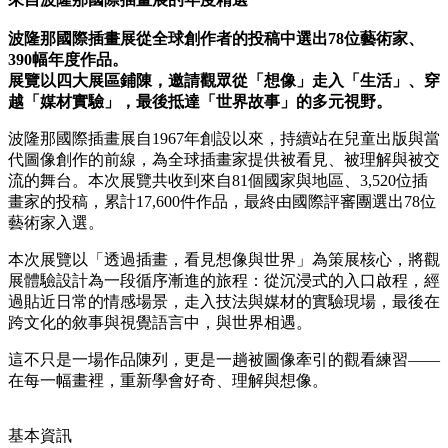
波隆那國際插畫展從全球創作者的投稿中選出78位藝術家、
390幅年度作品。
展覽以四大展區鋪陳，邀請觀眾從「想像」走入「生活」、穿
越「媒材實驗」，最後抵達「世界故事」的多元視野。
波隆那國際插畫展自1967年創設以來，持續站在兒童出版與當
代圖像創作的前線，為全球插畫家提供被看見、被理解與被交
流的舞台。本次展覽共收到來自81個國家與地區、3,520位插
畫家的投稿，累計17,600件作品，最終由國際評審團選出78位
藝術家入選。
本次展覽以「透過插畫，看見想像與世界」為策展核心，將觀
展體驗設計為一段循序漸進的旅程：從沉浸式的入口啟程，經
過貼近日常的情感場景，走入技法與媒材的實驗現場，最後在
跨文化的敘事與視覺語言中，與世界相遇。
這不只是一場作品陳列，更是一趟被圖像牽引的觀看練習——
在每一幅畫裡，重新學會好奇、理解與想像。
基本資訊