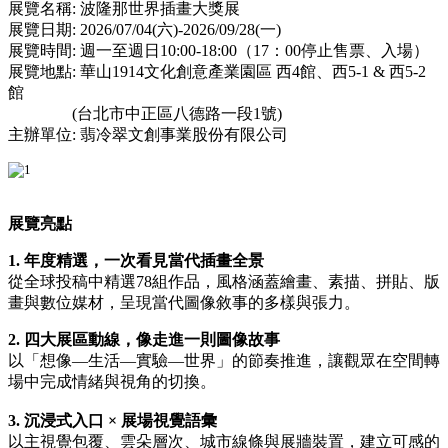
展覽名稱: 波隆那世界插畫大獎展
展覽日期: 2026/07/04(六)-2026/09/28(一)
展覽時間: 週一至週日10:00-18:00（17：00停止售票、入場）
展覽地點: 華山1914文化創意產業園區 西4館、西5-1 & 西5-2
館
(台北市中正區八德路一段1號)
主辦單位: 翡冷翠文創事業股份有限公司
展覽亮點
1. 年度精選，一次看見當代插畫全景
從全球投稿中精選78組作品，風格涵蓋繪畫、素描、拼貼、版
畫與數位媒材，呈現當代圖像敘事的多樣與張力。
2. 四大展區動線，像走進一則圖像故事
以「想像—生活—實驗—世界」的節奏推進，讓觀眾在空間轉
場中完成情緒與視角的切換。
3. 沉浸式入口 × 展場視覺語彙
以主視覺包覆、雲朵層次、城市線條與展牆裝置，建立可感的