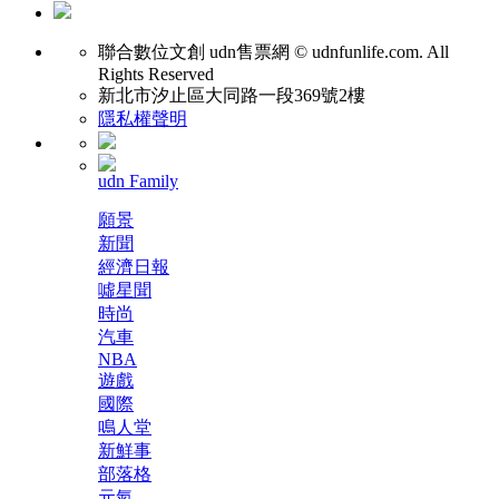
聯合數位文創
udn售票網 © udnfunlife.com. All
Rights Reserved
新北市汐止區大同路一段369號2樓
隱私權聲明
udn Family
願景
新聞
經濟日報
噓星聞
時尚
汽車
NBA
遊戲
國際
鳴人堂
新鮮事
部落格
元氣