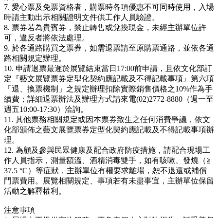
7. 愛心票及免票資格者，購票時各項優惠不可同時使用，入場
時請主動出示相關證明文件供工作人員驗證。
8. 票券若為貴賓券，禁止轉售或兌換現金，未經主辦單位許
可，違反者將依法處理。
9. 於各通路購買之票券，如需退票請至原購票通路，並依各通
路相關規定辦理。
10. 申請退票最遲於展覽結束當日17:00前申請，且依文化部訂
定『藝文展覽票券定型化契約應記載及不得記載事項』第六項
「退、換票機制」之規定辦理扣除實際銷售價格之10%作為手
續費；詳細退票辦法及辦理方式請來電(02)2772-8880（週一至
週五10:00-17:30）洽詢。
11. 其他票務相關規定或因本票券致生之任何消費爭議，依文
化部頒佈之藝文展覽票券定型化契約應記載及不得記載事項辦
理。
12. 為顧及參與民眾健康及配合政府防疫措施，請配合現場工
作人員指示，測量額溫、酒精消毒雙手，如有咳嗽、發燒（≧
37.5 °C）等症狀，主辦單位有權要求離場，恕不退還或補償
門票費用。展覽相關規定、事項若有未盡事宜，主辦單位保留
活動之解釋權利。
注意事項