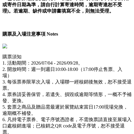
或寄件日期為準，請自行計算寄達時間，逾期寄達恕不受
理)。若逾期、缺件或申請書填寫不全，則無法受理。
購票及入場注意事項 Notes
購票須知
1. 活動期間：2026/07/04 - 2026/09/28。
2. 開放時間：週一到週日10:00-18:00（17:00停止售票、入
場）
3. 每張票券限單次入場，入場聯一經核銷後無效，恕不接受退
票。
4. 票券請妥善保管，若遺失、損毀或逾期等情形，一概不予補
發、更換。
5. 套票之商品及贈品需最遲於展覽結束當日17:00現場兌換，
逾期概不補發。
6. 凡持電子票券、電子序號憑證者，不需換票請直接至展場入
口處核銷進場；已核銷之QR code及電子序號，恕不接受退
票。