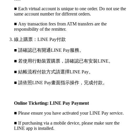
■
Each virtual account is unique to one order. Do not use the
same account number for different orders.
■
Any transaction fees from ATM transfers are the
responsibility of the remitter.
線上購票：LINE Pay付款
■ 請確認已有開通LINE Pay服務。
■ 若使用行動裝置購票，請確認已有安裝LINE。
■ 結帳流程付款方式請選擇LINE Pay。
■ 請依照LINE Pay畫面指示操作，完成付款。
Online Ticketing: LINE Pay Payment
■
Please ensure you have activated your LINE Pay service.
■
If purchasing via a mobile device, please make sure the
LINE app is installed.