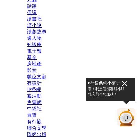
話題
倡議
讀書吧
讀小說
讀創故事
優人物
知識庫
電子報
基金
房地產
影音
數位文創
有設計
udn售票網小幫手
嗨！我是智能客服小U
IP授權
很高興為您服務！
瘋活動
售票網
中經社
展覽
有行旅
聯合文學
聯經出版