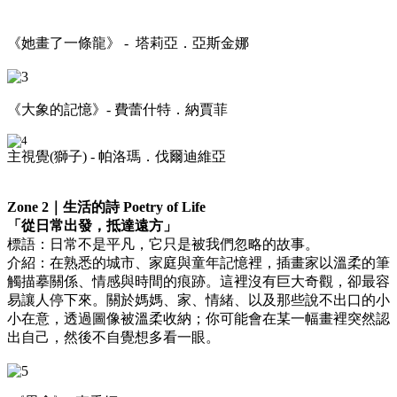
《她畫了一條龍》 - 塔莉亞．亞斯金娜
《大象的記憶》- 費蕾什特．納賈菲
主視覺(獅子) - 帕洛瑪．伐爾迪維亞
Zone 2｜生活的詩 Poetry of Life
「從日常出發，抵達遠方」
標語：日常不是平凡，它只是被我們忽略的故事。
介紹：在熟悉的城市、家庭與童年記憶裡，插畫家以溫柔的筆
觸描摹關係、情感與時間的痕跡。這裡沒有巨大奇觀，卻最容
易讓人停下來。關於媽媽、家、情緒、以及那些說不出口的小
小在意，透過圖像被溫柔收納；你可能會在某一幅畫裡突然認
出自己，然後不自覺想多看一眼。