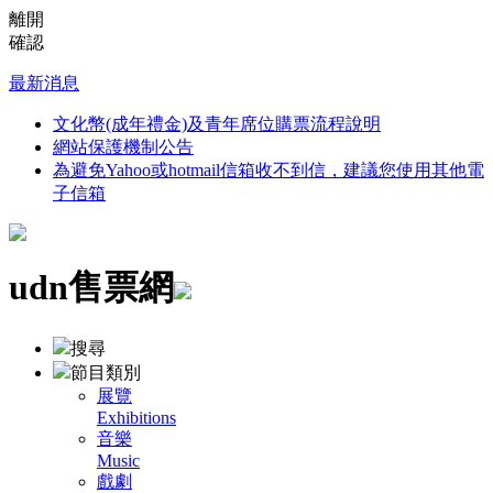
離開
確認
最新消息
文化幣(成年禮金)及青年席位購票流程說明
網站保護機制公告
為避免Yahoo或hotmail信箱收不到信，建議您使用其他電
子信箱
udn售票網
搜尋
節目類別
展覽
Exhibitions
音樂
Music
戲劇