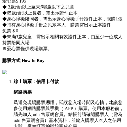
愛心票
$
195
◆
3歲(含)以上至未滿6歲以下之兒童
◆
65歲(含)以上長者，需出示證件正本
◆
身心障礙陪同者，需出示身心障礙手冊證件正本，限購1張
◆
持有身心障礙手冊之民眾本人，購票需出示正本證件
免票
$
0
◆
未滿3歲兒童，需出示相關有效證件正本，由至少一位成人
持票陪同入場
※愛心票僅供現場購票。
購票方式 How to Buy
線上購票
：信用卡付款
網路購票
爲避免現場購票踴躍，延誤您入場時間及心情，建議您
多使用網路購票與手機（ APP ）購票。使用本服務前，
請先加入 udn 售票網會員。結帳前請確認購票人（需為
udn 售票網會員）基本資料，並輸入購票人本人之信用
卡號，產生訂單編號始完成交易。