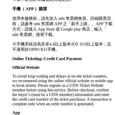
手機（ APP ）購票
使用本服務前，請先加入 udn 售票網會員。詳細購票流
程，請參考 udn 售票網 APP 之「新手上路」。APP 下載
方式：請進入 App Store 或 Google play 商店，輸入「
udn 售票網」搜尋下載。
※手機系統須為安卓4.4以上版本/iOS 10.0以上版本；且
不適用於OPPO R11手機。
Online Ticketing: Credit Card Payment
Official Website
To avoid long waiting and delays at on-site ticket counters,
we recommend using the online official website or mobile app
to book tickets. Please register as a UDN Ticket Website
member before using this service. Before checkout, confirm
the buyer’s (must be a UDN member) information and enter
the credit card number of the ticket purchaser. A transaction is
complete only when an order number is generated.
App