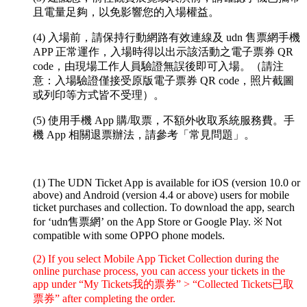
且電量足夠，以免影響您的入場權益。
(4) 入場前，請保持行動網路有效連線及 udn 售票網手機
APP 正常運作，入場時得以出示該活動之電子票券 QR
code，由現場工作人員驗證無誤後即可入場。（請注
意：入場驗證僅接受原版電子票券 QR code，照片截圖
或列印等方式皆不受理）。
(5) 使用手機 App 購/取票，不額外收取系統服務費。手
機 App 相關退票辦法，請參考「常見問題」。
(1) The UDN Ticket App is available for iOS (version 10.0 or
above) and Android (version 4.4 or above) users for mobile
ticket purchases and collection. To download the app, search
for ‘udn售票網’ on the App Store or Google Play.
※ Not
compatible with some OPPO phone models.
(2) If you select Mobile App Ticket Collection during the
online purchase process, you can access your tickets in the
app under “My Tickets我的票券” > “Collected Tickets已取
票券” after completing the order.