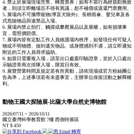
4. 禁止於展場現場兜售、轉賣票券；如有不當行為經規勸無效
者，則須立即離場且不得有異議，恕不補償或退還門票費用。
5. 展場內不可攜帶寵物(導盲犬除外)、長柄雨傘、嬰兒車及各
式危險物品與違禁品入場。
6. 展場內禁止拍打、觸摸或攀爬展品以及展櫃，如有損壞事
宜，需照價賠償。
7. 展場內皆有定點工作人員維護場內秩序，如發現任何可疑人
物或不明物體、撿到遺失物品、或身體感到不適，請立即通知
附近的工作人員尋求協助。
8. 如當日需重複入場，請至出口處蓋印驗證章，並於入口處出
示驗證章再次排隊入場，限當日有效。
9. 展覽營業時間及規定若有所異動，請依現場或官方粉絲團公
告為準，上述事項若有未盡事宜，主辦單位保留活動之解釋權
利。
動物王國大探險展-比薩大學自然史博物館
2026/07/11 ~ 2026/10/11
國立臺灣科學教育館 7樓 西側特展區
NT $ 450