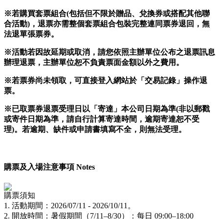
※若購買套票組合(包括但不限於贈品、兌換券或搭配其他聯
合活動)，退票亦需整個套票組合包裝完整連同票券退回，無
法退單張票券。
※活動若因故延期或取消，請您依照主辦單位公布之退票訊息
辦理退票，主辦單位恕不負責票面金額以外之費用
。
※若票券尚未領取，可直接登入網站於「交易記錄」操作退
票。
※已取票券退票受理日以「寄達」本公司日期為準(非以郵戳
或寄件日期為準，請自行計算寄達時間，逾期寄達恕不受
理)。若逾期、缺件或申請書填寫不全，則無法受理。
購票及入場注意事項 Notes
購票須知
1. 活動期間：2026/07/11 - 2026/10/11。
2. 開放時間：暑假期間（7/11–8/30）：每日 09:00–18:00