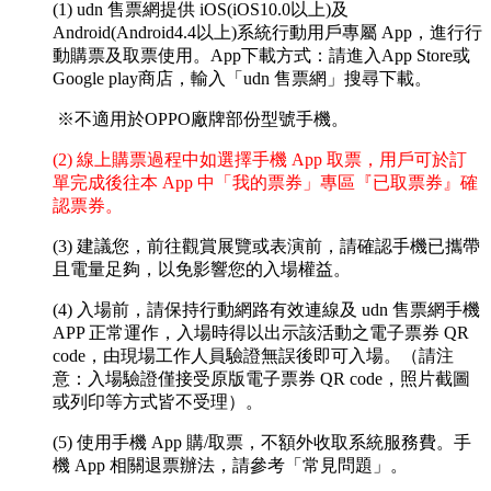
(1) udn 售票網提供 iOS(iOS10.0以上)及
Android(Android4.4以上)系統行動用戶專屬 App，進行行
動購票及取票使用。App下載方式：請進入App Store或
Google play商店，輸入「udn 售票網」搜尋下載。
※不適用於OPPO廠牌部份型號手機。
(2) 線上購票過程中如選擇手機 App 取票，用戶可於訂
單完成後往本 App 中「我的票券」專區『已取票券』確
認票券。
(3) 建議您，前往觀賞展覽或表演前，請確認手機已攜帶
且電量足夠，以免影響您的入場權益。
(4) 入場前，請保持行動網路有效連線及 udn 售票網手機
APP 正常運作，入場時得以出示該活動之電子票券 QR
code，由現場工作人員驗證無誤後即可入場。（請注
意：入場驗證僅接受原版電子票券 QR code，照片截圖
或列印等方式皆不受理）。
(5) 使用手機 App 購/取票，不額外收取系統服務費。手
機 App 相關退票辦法，請參考「常見問題」。