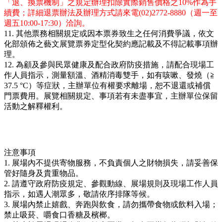
「退、換票機制」之規定辦理扣除實際銷售價格之10%作為手
續費；詳細退票辦法及辦理方式請來電(02)2772-8880（週一至
週五10:00-17:30）洽詢。
11. 其他票務相關規定或因本票券致生之任何消費爭議，依文
化部頒佈之藝文展覽票券定型化契約應記載及不得記載事項辦
理。
12. 為顧及參與民眾健康及配合政府防疫措施，請配合現場工
作人員指示，測量額溫、酒精消毒雙手，如有咳嗽、發燒（≧
37.5 °C）等症狀，主辦單位有權要求離場，恕不退還或補償
門票費用。展覽相關規定、事項若有未盡事宜，主辦單位保留
活動之解釋權利。
注意事項
1. 展場內不提供寄物服務，不負責個人之財物損失，請妥善保
管好隨身及貴重物品。
2. 請遵守政府防疫規定、參觀動線、展場規則及現場工作人員
指示，如遇人潮眾多，敬請依序排隊等候。
3. 展場內禁止嬉戲、奔跑與飲食，請勿攜帶食物或飲料入場；
禁止吸菸、嚼食口香糖及檳榔。