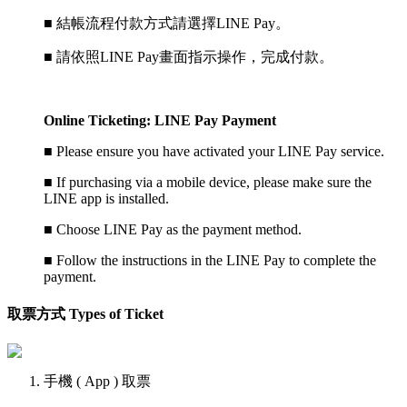
■ 結帳流程付款方式請選擇LINE Pay。
■ 請依照LINE Pay畫面指示操作，完成付款。
Online Ticketing: LINE Pay Payment
■
Please ensure you have activated your LINE Pay service.
■
If purchasing via a mobile device, please make sure the
LINE app is installed.
■
Choose LINE Pay as the payment method.
■
Follow the instructions in the LINE Pay to complete the
payment.
取票方式 Types of Ticket
手機 ( App ) 取票