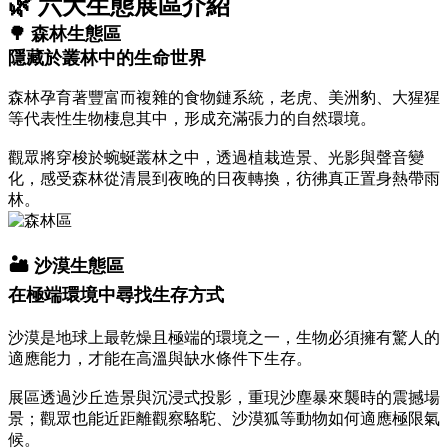
🌿 六大生態展區介紹
🌳 森林生態區
隱藏於叢林中的生命世界
森林孕育著豐富而複雜的食物鏈系統，老虎、美洲豹、大猩猩
等代表性生物棲息其中，形成充滿張力的自然環境。
觀眾將穿梭於蜿蜒叢林之中，透過植栽造景、光影與聲音變
化，感受森林從清晨到夜晚的日夜轉換，彷彿真正置身熱帶雨
林。
🏜️ 沙漠生態區
在極端環境中尋找生存方式
沙漠是地球上最乾燥且極端的環境之一，生物必須擁有驚人的
適應能力，才能在高溫與缺水條件下生存。
展區透過沙丘造景與沉浸式投影，重現沙塵暴來襲時的震撼場
景；觀眾也能近距離觀察駱駝、沙漠狐等動物如何適應極限氣
候。