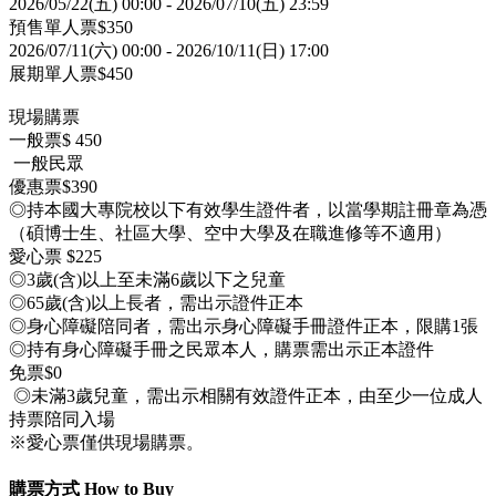
2026/05/22(五) 00:00 - 2026/07/10(五) 23:59
預售單人票$350
2026/07/11(六) 00:00 - 2026/10/11(日) 17:00
展期單人票
$
450
現場購票
一般票$
450
一般民眾
優惠票$390
◎持本國大專院校以下有效學生證件者，以當學期註冊章為憑
（碩博士生、社區大學、空中大學及在職進修等不適用）
愛心票
$225
◎
3歲(含)以上至未滿6歲以下之兒童
◎
65歲(含)以上長者，需出示證件正本
◎
身心障礙陪同者，需出示身心障礙手冊證件正本，限購1張
◎
持有身心障礙手冊之民眾本人，購票需出示正本證件
免票$
0
◎
未滿3歲兒童，需出示相關有效證件正本，由至少一位成人
持票陪同入場
※愛心票僅供現場購票。
購票方式 How to Buy