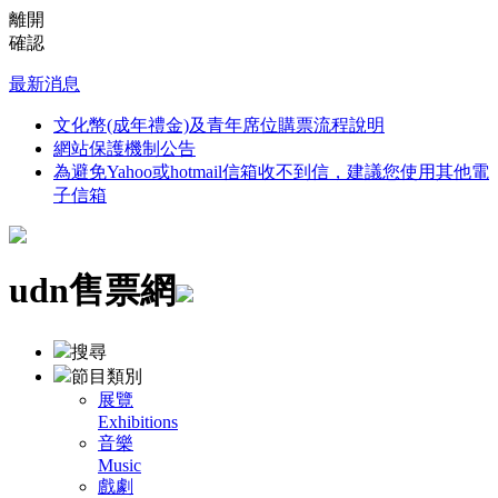
離開
確認
最新消息
文化幣(成年禮金)及青年席位購票流程說明
網站保護機制公告
為避免Yahoo或hotmail信箱收不到信，建議您使用其他電
子信箱
udn售票網
搜尋
節目類別
展覽
Exhibitions
音樂
Music
戲劇