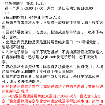
非暑假期間（8/31–10/11）
週一至週五 09:00–17:00；週六、週日及國定假日09:00–
18:00
（每日閉館前1小時停止售票及入場）
3. 每張票券限單次入場，入場聯一經核銷後無效，恕不接受退
票。
4. 票券請妥善保管，若遺失、損毀或逾期等情形，一概不予補
發、更換。
5. 套票之商品及贈品需最遲於展覽結束當日17:00現場兌換，
逾期概不補發。
6. 凡持電子票券、電子序號憑證者，不需換票請直接至展場入
口處核銷進場；已核銷之QR code及電子序號，恕不接受退
票。
7. 愛心票及免票資格者，購票時各項優惠不可同時使用，入場
時請主動出示相關證明文件供工作人員驗證。
8. 票券若為貴賓券，禁止轉售或兌換現金，未經主辦單位許
可，違反者將依法處理。
9. 於各通路購買之票券，如需退票請至原購票通路，並依各通
路相關規定辦理。
10. 申請退票最遲於展覽結束當日17:00前申請，且依文化部訂
定『藝文展覽票券定型化契約應記載及不得記載事項』第六項