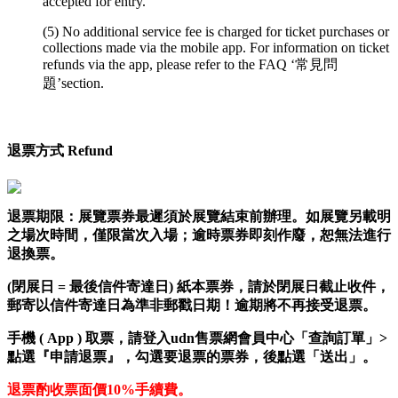
accepted for entry.
(5) No additional service fee is charged for ticket purchases or
collections made via the mobile app. For information on ticket
refunds via the app, please refer to the FAQ ‘常見問
題’section.
退票方式 Refund
退票期限：
展覽票券最遲
須
於展覽結束前辦理。如展覽
另載明
之場次時間，僅限當次入場；逾時票券即刻作廢，恕無法進行
退換票。
(
閉展日
=
最後信件寄達日
) 紙本
票券，請於閉展日截止收件，
郵寄以信件寄達日為準非郵戳日期！逾期將不再接受退票。
手機 ( App ) 取票，
請登入udn售票網會員中心「查詢訂單」>
點選『申請退票』，勾選要退票的票券，後點選「送出」。
退票酌收票面價
10%
手續費。