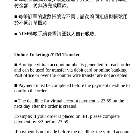
付金額，將無法完成匯款。
■ 每筆訂單的虛擬帳號皆不同，請勿將同組虛擬帳號用
於不同訂單匯款。
■ ATM轉帳手續費需請匯款人自行吸收。
Online Ticketing: ATM Transfer
■
A unique virtual account number is generated for each order
and can be used for transfer via debit card or online banking.
Post office or over-the-counter wire transfer are not accepted.
■
Payment must be completed before the payment deadline to
confirm the order.
■
The deadline for virtual account payment is 23:59 on the
next day after the order is created.
Example: If your order is placed on 3/1, please complete
payment by 3/2 before 23:59.
If payment is not made before the deadline, the virtual account