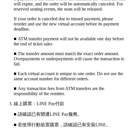
will expire, and the order will be automatically canceled. For
reserved seating events, the seats will be released.
If your order is canceled due to missed payment, please
reorder and use the new virtual account before its payment
deadline.
■ ATM transfer payment will not be available one day before
the end of ticket sales
■
The transfer amount must match the exact order amount.
Overpayments or underpayments will cause the transaction to
fail.
■
Each virtual account is unique to one order. Do not use the
same account number for different orders.
■
Any transaction fees from ATM transfers are the
responsibility of the remitter.
線上購票：LINE Pay付款
■ 請確認已有開通LINE Pay服務。
■ 若使用行動裝置購票，請確認已有安裝LINE。