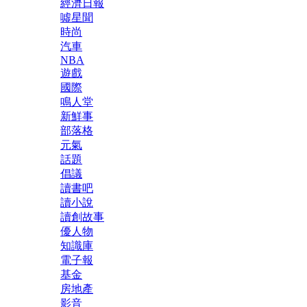
經濟日報
噓星聞
時尚
汽車
NBA
遊戲
國際
鳴人堂
新鮮事
部落格
元氣
話題
倡議
讀書吧
讀小說
讀創故事
優人物
知識庫
電子報
基金
房地產
影音