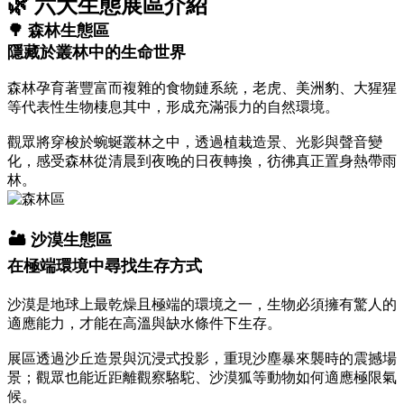
🌿 六大生態展區介紹
🌳 森林生態區
隱藏於叢林中的生命世界
森林孕育著豐富而複雜的食物鏈系統，老虎、美洲豹、大猩猩
等代表性生物棲息其中，形成充滿張力的自然環境。
觀眾將穿梭於蜿蜒叢林之中，透過植栽造景、光影與聲音變
化，感受森林從清晨到夜晚的日夜轉換，彷彿真正置身熱帶雨
林。
🏜️ 沙漠生態區
在極端環境中尋找生存方式
沙漠是地球上最乾燥且極端的環境之一，生物必須擁有驚人的
適應能力，才能在高溫與缺水條件下生存。
展區透過沙丘造景與沉浸式投影，重現沙塵暴來襲時的震撼場
景；觀眾也能近距離觀察駱駝、沙漠狐等動物如何適應極限氣
候。