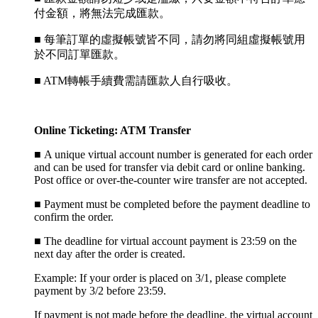
付金額，將無法完成匯款。
■ 每筆訂單的虛擬帳號皆不同，請勿將同組虛擬帳號用
於不同訂單匯款。
■ ATM轉帳手續費需請匯款人自行吸收。
Online Ticketing: ATM Transfer
■
A unique virtual account number is generated for each order
and can be used for transfer via debit card or online banking.
Post office or over-the-counter wire transfer are not accepted.
■
Payment must be completed before the payment deadline to
confirm the order.
■
The deadline for virtual account payment is 23:59 on the
next day after the order is created.
Example: If your order is placed on 3/1, please complete
payment by 3/2 before 23:59.
If payment is not made before the deadline, the virtual account