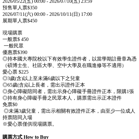
2026/05/22(五) 00:00 - 2026/07/10(五) 23:59
預售單人票$350
2026/07/11(六) 00:00 - 2026/10/11(日) 17:00
展期單人票
$
450
現場購票
一般票$
450
一般民眾
優惠票$390
◎持本國大專院校以下有效學生證件者，以當學期註冊章為憑
（碩博士生、社區大學、空中大學及在職進修等不適用）
愛心票
$225
◎
3歲(含)以上至未滿6歲以下之兒童
◎
65歲(含)以上長者，需出示證件正本
◎
身心障礙陪同者，需出示身心障礙手冊證件正本，限購1張
◎
持有身心障礙手冊之民眾本人，購票需出示正本證件
免票$
0
◎
未滿3歲兒童，需出示相關有效證件正本，由至少一位成人
持票陪同入場
※愛心票僅供現場購票。
購票方式 How to Buy