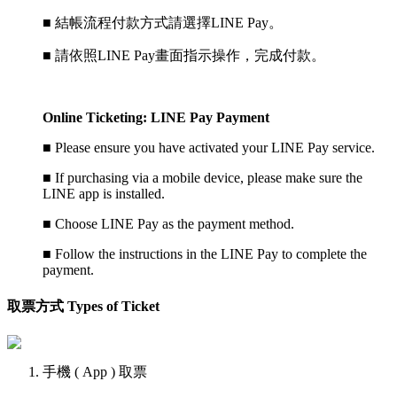
■ 結帳流程付款方式請選擇LINE Pay。
■ 請依照LINE Pay畫面指示操作，完成付款。
Online Ticketing: LINE Pay Payment
■
Please ensure you have activated your LINE Pay service.
■
If purchasing via a mobile device, please make sure the
LINE app is installed.
■
Choose LINE Pay as the payment method.
■
Follow the instructions in the LINE Pay to complete the
payment.
取票方式 Types of Ticket
手機 ( App ) 取票