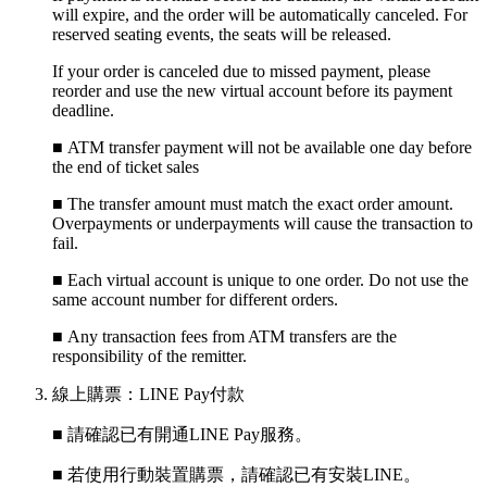
will expire, and the order will be automatically canceled. For
reserved seating events, the seats will be released.
If your order is canceled due to missed payment, please
reorder and use the new virtual account before its payment
deadline.
■ ATM transfer payment will not be available one day before
the end of ticket sales
■
The transfer amount must match the exact order amount.
Overpayments or underpayments will cause the transaction to
fail.
■
Each virtual account is unique to one order. Do not use the
same account number for different orders.
■
Any transaction fees from ATM transfers are the
responsibility of the remitter.
線上購票：LINE Pay付款
■ 請確認已有開通LINE Pay服務。
■ 若使用行動裝置購票，請確認已有安裝LINE。