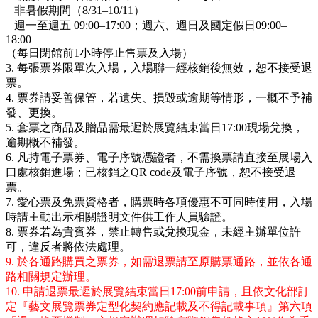
非暑假期間（8/31–10/11）
週一至週五 09:00–17:00；週六、週日及國定假日09:00–
18:00
（每日閉館前1小時停止售票及入場）
3. 每張票券限單次入場，入場聯一經核銷後無效，恕不接受退
票。
4. 票券請妥善保管，若遺失、損毀或逾期等情形，一概不予補
發、更換。
5. 套票之商品及贈品需最遲於展覽結束當日17:00現場兌換，
逾期概不補發。
6. 凡持電子票券、電子序號憑證者，不需換票請直接至展場入
口處核銷進場；已核銷之QR code及電子序號，恕不接受退
票。
7. 愛心票及免票資格者，購票時各項優惠不可同時使用，入場
時請主動出示相關證明文件供工作人員驗證。
8. 票券若為貴賓券，禁止轉售或兌換現金，未經主辦單位許
可，違反者將依法處理。
9. 於各通路購買之票券，如需退票請至原購票通路，並依各通
路相關規定辦理。
10. 申請退票最遲於展覽結束當日17:00前申請，且依文化部訂
定『藝文展覽票券定型化契約應記載及不得記載事項』第六項