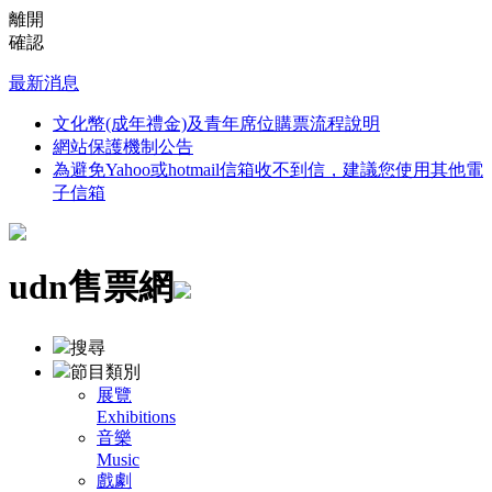
離開
確認
最新消息
文化幣(成年禮金)及青年席位購票流程說明
網站保護機制公告
為避免Yahoo或hotmail信箱收不到信，建議您使用其他電
子信箱
udn售票網
搜尋
節目類別
展覽
Exhibitions
音樂
Music
戲劇