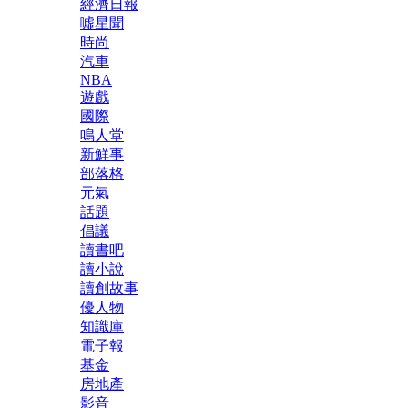
經濟日報
噓星聞
時尚
汽車
NBA
遊戲
國際
鳴人堂
新鮮事
部落格
元氣
話題
倡議
讀書吧
讀小說
讀創故事
優人物
知識庫
電子報
基金
房地產
影音