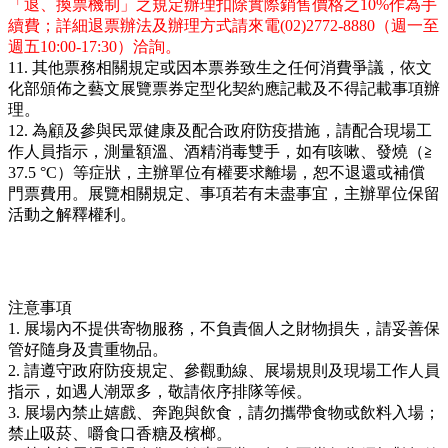
「退、換票機制」之規定辦理扣除實際銷售價格之10%作為手
續費；詳細退票辦法及辦理方式請來電(02)2772-8880（週一至
週五10:00-17:30）洽詢。
11. 其他票務相關規定或因本票券致生之任何消費爭議，依文
化部頒佈之藝文展覽票券定型化契約應記載及不得記載事項辦
理。
12. 為顧及參與民眾健康及配合政府防疫措施，請配合現場工
作人員指示，測量額溫、酒精消毒雙手，如有咳嗽、發燒（≧
37.5 °C）等症狀，主辦單位有權要求離場，恕不退還或補償
門票費用。展覽相關規定、事項若有未盡事宜，主辦單位保留
活動之解釋權利。
注意事項
1. 展場內不提供寄物服務，不負責個人之財物損失，請妥善保
管好隨身及貴重物品。
2. 請遵守政府防疫規定、參觀動線、展場規則及現場工作人員
指示，如遇人潮眾多，敬請依序排隊等候。
3. 展場內禁止嬉戲、奔跑與飲食，請勿攜帶食物或飲料入場；
禁止吸菸、嚼食口香糖及檳榔。