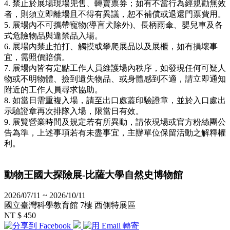
4. 禁止於展場現場兜售、轉賣票券；如有不當行為經規勸無效
者，則須立即離場且不得有異議，恕不補償或退還門票費用。
5. 展場內不可攜帶寵物(導盲犬除外)、長柄雨傘、嬰兒車及各
式危險物品與違禁品入場。
6. 展場內禁止拍打、觸摸或攀爬展品以及展櫃，如有損壞事
宜，需照價賠償。
7. 展場內皆有定點工作人員維護場內秩序，如發現任何可疑人
物或不明物體、撿到遺失物品、或身體感到不適，請立即通知
附近的工作人員尋求協助。
8. 如當日需重複入場，請至出口處蓋印驗證章，並於入口處出
示驗證章再次排隊入場，限當日有效。
9. 展覽營業時間及規定若有所異動，請依現場或官方粉絲團公
告為準，上述事項若有未盡事宜，主辦單位保留活動之解釋權
利。
動物王國大探險展-比薩大學自然史博物館
2026/07/11 ~ 2026/10/11
國立臺灣科學教育館 7樓 西側特展區
NT $ 450