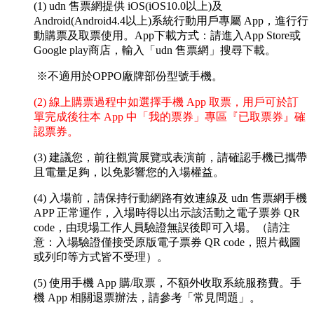
(1) udn 售票網提供 iOS(iOS10.0以上)及
Android(Android4.4以上)系統行動用戶專屬 App，進行行
動購票及取票使用。App下載方式：請進入App Store或
Google play商店，輸入「udn 售票網」搜尋下載。
※不適用於OPPO廠牌部份型號手機。
(2) 線上購票過程中如選擇手機 App 取票，用戶可於訂
單完成後往本 App 中「我的票券」專區『已取票券』確
認票券。
(3) 建議您，前往觀賞展覽或表演前，請確認手機已攜帶
且電量足夠，以免影響您的入場權益。
(4) 入場前，請保持行動網路有效連線及 udn 售票網手機
APP 正常運作，入場時得以出示該活動之電子票券 QR
code，由現場工作人員驗證無誤後即可入場。（請注
意：入場驗證僅接受原版電子票券 QR code，照片截圖
或列印等方式皆不受理）。
(5) 使用手機 App 購/取票，不額外收取系統服務費。手
機 App 相關退票辦法，請參考「常見問題」。