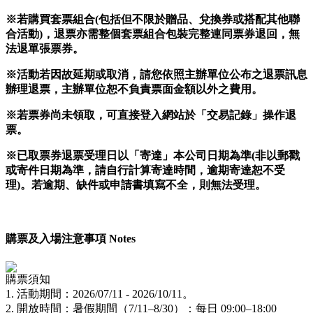
※若購買套票組合(包括但不限於贈品、兌換券或搭配其他聯
合活動)，退票亦需整個套票組合包裝完整連同票券退回，無
法退單張票券。
※活動若因故延期或取消，請您依照主辦單位公布之退票訊息
辦理退票，主辦單位恕不負責票面金額以外之費用
。
※若票券尚未領取，可直接登入網站於「交易記錄」操作退
票。
※已取票券退票受理日以「寄達」本公司日期為準(非以郵戳
或寄件日期為準，請自行計算寄達時間，逾期寄達恕不受
理)。若逾期、缺件或申請書填寫不全，則無法受理。
購票及入場注意事項 Notes
購票須知
1. 活動期間：2026/07/11 - 2026/10/11。
2. 開放時間：暑假期間（7/11–8/30）：每日 09:00–18:00