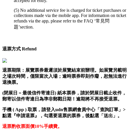
accepted for entry.
(5) No additional service fee is charged for ticket purchases or
collections made via the mobile app. For information on ticket
refunds via the app, please refer to the FAQ ‘常見問
題’section.
退票方式 Refund
退票期限：
展覽票券最遲
須
於展覽結束前辦理。如展覽
另載明
之場次時間，僅限當次入場；逾時票券即刻作廢，恕無法進行
退換票。
(
閉展日
=
最後信件寄達日
) 紙本
票券，請於閉展日截止收件，
郵寄以信件寄達日為準非郵戳日期！逾期將不再接受退票。
手機 ( App ) 取票，
請登入udn售票網會員中心「查詢訂單」>
點選『申請退票』，勾選要退票的票券，後點選「送出」。
退票酌收票面價
10%
手續費。