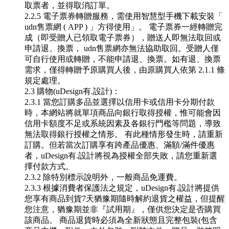
取票者，並得取消訂單。
2.2.5 電子票券轉贈服務，需使用智慧型手機下載安裝「
udn售票網 ( APP ) 」方得使用」。 電子票券一經轉贈完
成（即受贈人已領取電子票券），贈送人即無法取回或
申請退、換票， udn售票網亦無法協助取回。受贈人僅
可自行使用或轉贈，不能申請退、換票。如有退、換票
需求，僅得轉贈予原購買人後，由原購買人依第 2.1.1 條
規定處理。
2.3 購物(uDesign有.設計)：
2.3.1 當您訂購多品並選擇以信用卡或信用卡分期付款
時，本網站將就單項商品向銀行取得授權，惟可能會因
信用卡額度不足或系統因素及各銀行門檻等問題，導致
無法取得銀行授權之情形。 有此種情形發生時，請重新
訂購。但若當次訂購享有跨產品優惠、滿額/滿件優惠
者，uDesign有.設計將視為授權全部失敗，請您重新選
擇付款方式。
2.3.2 除特別標示說明外，一般商品免運費。
2.3.3 根據消費者保護法之規定，uDesign有.設計將提供
您享有商品到貨7天猶豫期隨時解約退貨之權益，但提醒
您注意，猶豫期並非『試用期』，僅供您決定是否購買
該商品。 商品退貨時必須為全新狀態且完整包裝(包含