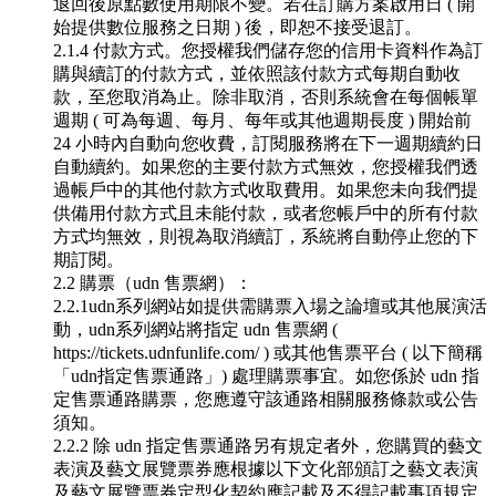
退回後原點數使用期限不變。若在訂購方案啟用日 ( 開
始提供數位服務之日期 ) 後，即恕不接受退訂。
2.1.4 付款方式。您授權我們儲存您的信用卡資料作為訂
購與續訂的付款方式，並依照該付款方式每期自動收
款，至您取消為止。除非取消，否則系統會在每個帳單
週期 ( 可為每週、每月、每年或其他週期長度 ) 開始前
24 小時內自動向您收費，訂閱服務將在下一週期續約日
自動續約。
如果您的主要付款方式無效，您授權我們透
過帳戶中的其他付款方式收取費用。如果您未向我們提
供備用付款方式且未能付款，或者您帳戶中的所有付款
方式均無效，則視為取消續訂，系統將自動停止您的下
期訂閱。
2.2 購票（udn 售票網）：
2.2.1udn系列網站如提供需購票入場之論壇或其他展演活
動，udn系列網站將指定 udn 售票網 (
https://tickets.udnfunlife.com/ ) 或其他售票平台 ( 以下簡稱
「udn指定售票通路」) 處理購票事宜。如您係於 udn 指
定售票通路購票，您應遵守該通路相關服務條款或公告
須知。
2.2.2 除 udn 指定售票通路另有規定者外，您購買的藝文
表演及藝文展覽票券應根據以下文化部頒訂之藝文表演
及藝文展覽票券定型化契約應記載及不得記載事項規定