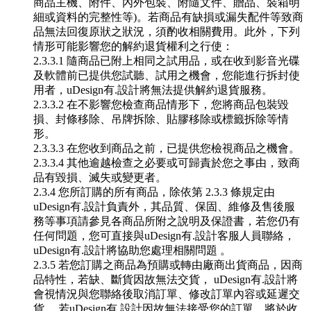
商品主機、附件、內外包裝、附隨文件、贈品、裝箱明
細或資料的完整性等)。若商品有缺損或漏失配件等致商
品無法回復原狀之狀況，須酌收相關費用。此外，下列
情形可能影響您的解約退貨權利之行使：
2.3.3.1 隨商品已附上相同之試用品，或在收到影音光碟
及軟體前已提供您試聽、試用之機會，您能進行拆封使
用者，uDesign有.設計將無法提供解約退貨服務。
2.3.3.2 在不影響您檢查商品情形下，您將商品包裝毀
損、封條移除、吊牌拆除、貼膠移除或標籤拆除等情
形。
2.3.3.3 在您收到商品之前，已提供您檢視商品之機會。
2.3.3.4 其他逾越檢查之必要或可歸責於您之事由，致商
品有毀損、滅失或變更者。
2.3.4 您所訂購的所有商品，除依第 2.3.3 條規定由
uDesign有.設計負責外，其品質、保固、維修及售後服
務等事項請參見各商品所附之說明及保證書，若您仍有
任何問題，您可直接與uDesign有.設計客服人員聯絡，
uDesign有.設計將協助您處理相關問題 。
2.3.5 若您訂購之商品為預購或轉由廠商出貨商品，因商
品特性，若缺、斷貨因故無法交貨， uDesign有.設計將
會視情況與您聯絡後取消訂單、修改訂單內容或延遲交
貨。 若uDesign有.設計因故無法接受您的訂單，將於收