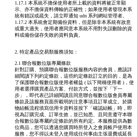
1.17.1
本系統不擔保使用者所上載的資料將被正常顯
示、亦不擔保資料傳輸的正確性；如果使用者發現本系
統有錯誤或疏失，請立即通知 udn 系列網站管理者。
1.17.2
本系統會定期備份資料，但是除非本系統有故意
或重大過失，使用者應同意本系統不用對失誤刪除的資
料或備份儲存失敗的資料負責。
2. 特定產品交易類服務須知：
2.1 聯合報數位版專屬條款
針對訂購、預購聯合報數位版服務內容的會員，應該詳
細閱讀下列約定條款，這些約定條款訂立的目的，是為
了保護聯合報數位版使用者權益 ( 以下簡稱使用者 )，使
用者選擇購買產品方案、付款方式，並按下「下一
步」，即代表已詳細閱讀且同意聯合報數位版會員專屬
條款及該服務頁面所載明的注意事項且訂單成立。於購
物結帳流程填寫信用卡資料並按下「確認結帳」時，即
視為訂購完成、訂單生效，並已知悉、且同意遵守本聯
合報數位版專屬約定條款的所有約定。本服務提供為數
位商品，您可以透過您購買時所登入之會員帳戶使用本
服務，您不得以未登入使用或任何事由主張退費或延長