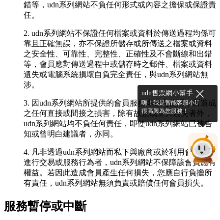
錯等，udn系列網站不負任何形式或內容之擔保或保證責
任。
2. udn系列網站不保證任何檔案或資料於傳送過程均係可
靠且正確無誤，亦不保證所儲存或所傳送之檔案或資料
之安全性、可靠性、完整性、正確性及不會斷線和出錯
等，會員應對傳送過程中或儲存時之郵件、檔案或資料
遺失或電腦系統損壞自負完全責任，與udn系列網站無
涉。
udn售票網小幫手
3. 因udn系列網站所提供的會員服務本身之使用，所造成
嗨！我是智能客服小U
很高興為您服務！
之任何直接或間接之損害，除有故意或重大過失者外，
udn系列網站均不負任何責任，即使udn系列網站已被告
知或曾明白建議者，亦同。
4. 凡非透過udn系列網站而私下與廠商或於利用會員服務
進行交易或服務行為者，udn系列網站不保障該會員應有
權益。若因此造成會員產生任何損失，您應自行負擔所
有責任，udn系列網站無須負責或賠償任何會員損失。
服務暫停或中斷