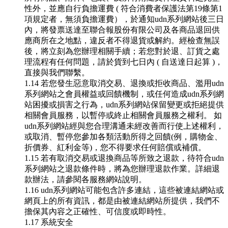
性外，並應自行負擔運費 ( 符合消費者保護法第19條第1
項規定者，無須負擔運費），於通知udn系列網站後三日
內，將發票送達至聯合報股份有限公司及各商品退回供
應商所在之地點，違反者不得退貨或解約。經檢查無誤
後，將立刻為您辦理相關手續；若您對於退、訂貨之處
理流程有任何問題，請於貨到七日內 ( 自送達日起算 )，
直接與我們聯繫。
1.14 若您發生惡意取消交易、退換或拒收商品、濫用udn
系列網站之會員權益或回饋機制，或任何造成udn系列網
站困擾或損害之行為，udn系列網站保留變更或拒絕提供
相關會員服務，以暫停或終止相關會員服務之權利。 如
udn系列網站經與您合理溝通未經改善而行使上述權利，
或取消、暫停您參加各類活動所得之回饋(例，購物金、
折價券、紅利金等)，您不得要求任何賠償或補償。
1.15 若有取消交易或退換商品等所致之退款，待符合udn
系列網站之退款條件時，將為您辦理退款作業。詳細退
款辦法，請參閱各服務網站說明。
1.16 udn系列網站可能包含許多連結，這些被連結網站或
網頁上的所有資訊，都是由被連結網站所提供，我們不
擔保其內容之正確性、可信度或即時性。
1.17 系統安全