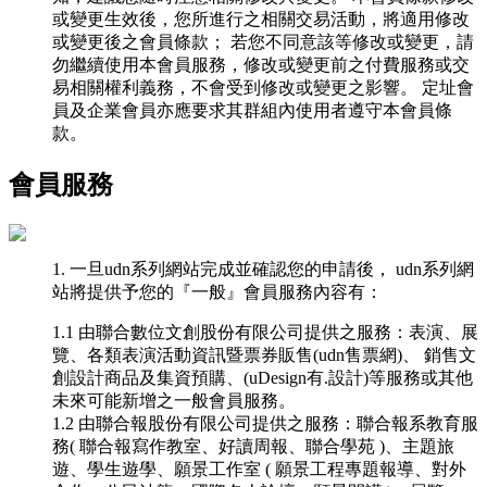
或變更生效後，您所進行之相關交易活動，將適用修改
或變更後之會員條款； 若您不同意該等修改或變更，請
勿繼續使用本會員服務，修改或變更前之付費服務或交
易相關權利義務，不會受到修改或變更之影響。 定址會
員及企業會員亦應要求其群組內使用者遵守本會員條
款。
會員服務
1. 一旦udn系列網站完成並確認您的申請後， udn系列網
站將提供予您的『一般』會員服務內容有：
1.1 由聯合數位文創股份有限公司提供之服務：
表演、展
覽、各類表演活動資訊暨票券販售(udn售票網)、 銷售文
創設計商品及集資預購、(uDesign有.設計)等服務或其他
未來可能新增之一般會員服務。
1.2
由聯合報股份有限公司提供之服務：聯合報系教育服
務
(
聯合報寫作教室、好讀周報、聯合學苑
)
、主題旅
遊、學生遊學、願景工作室
(
願景工程專題報導、對外