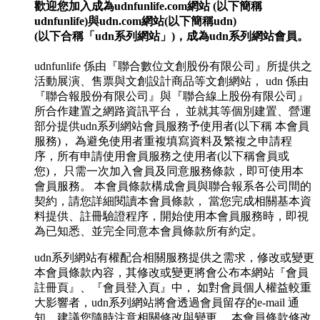
歡迎您加入成為udnfunlife.com網站 (以下簡稱
udnfunlife)與udn.com網站(以下簡稱udn)
(以下合稱「udn系列網站」)，成為udn系列網站會員。
udnfunlife 係由『聯合數位文創股份有限公司』所提供之
活動展演、售票與文創設計商品等文創網站， udn 係由
『聯合報股份有限公司』與『聯合線上股份有限公司』
所合作建置之網路資訊平台， 並就其等個別建置、營運
部分提供udn系列網站會員服務予使用者(以下稱 本會員
服務)， 為避免使用者重複填寫資料及繁複之申請程
序，所有申請使用會員服務之使用者(以下稱會員或
您)， 只需一次加入會員及同意服務條款，即可使用本
會員服務。 本會員條款構成會員與聯合報系各公司間的
契約，請您詳細閱讀本會員條款， 當您完成相關基本資
料提供、註冊驗證程序，開始使用本會員服務時，即視
為已知悉、並完全同意本會員條款所有約定。
udn系列網站有權配合相關服務提供之需求，修改或變更
本會員條款內容，其修改或變更將會公布本網站『會員
註冊頁』、『會員登入頁』中， 如對會員個人權益較重
大影響者，udn系列網站將會透過會員留存的e-mail 通
知，建議您隨時注意相關修改與變更。 本會員條款修改