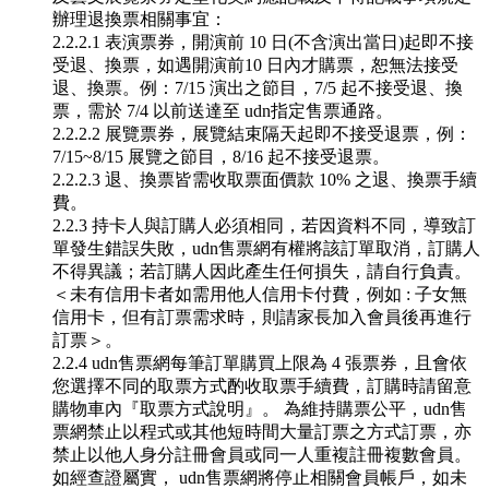
辦理退換票相關事宜：
2.2.2.1 表演票券，開演前 10 日(不含演出當日)起即不接
受退、換票，如遇開演前10 日內才購票，恕無法接受
退、換票。例：7/15 演出之節目，7/5 起不接受退、換
票，需於 7/4 以前送達至 udn指定售票通路。
2.2.2.2 展覽票券，展覽結束隔天起即不接受退票，例：
7/15~8/15 展覽之節目，8/16 起不接受退票。
2.2.2.3 退、換票皆需收取票面價款 10% 之退、換票手續
費。
2.2.3 持卡人與訂購人必須相同，若因資料不同，導致訂
單發生錯誤失敗，udn售票網有權將該訂單取消，訂購人
不得異議；若訂購人因此產生任何損失，請自行負責。
＜未有信用卡者如需用他人信用卡付費，例如 : 子女無
信用卡，但有訂票需求時，則請家長加入會員後再進行
訂票＞。
2.2.4 udn售票網每筆訂單購買上限為 4 張票券，且會依
您選擇不同的取票方式酌收取票手續費，訂購時請留意
購物車內『取票方式說明』。 為維持購票公平，udn售
票網禁止以程式或其他短時間大量訂票之方式訂票，亦
禁止以他人身分註冊會員或同一人重複註冊複數會員。
如經查證屬實， udn售票網將停止相關會員帳戶，如未