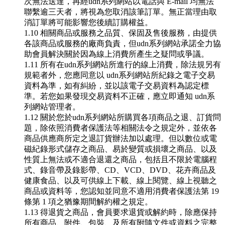
次無法送達，再經udn系列網站以電話與 E-mail 均無法
聯繫逾三天者，將視為您取消該筆訂單。無正當理由取
消訂單將可能影響您後續訂購權益。
1.10 相關商品或服務之品質、保固及售後服務，由提供
各該商品或服務的廠商負責，但udn系列網站承諾全力協
助會員解決關於因為線上消費所產生之疑問或爭議。
1.11 所有在udn系列網站所進行的線上消費，除法規另有
規範者外，您應同意以 udn系列網站所紀錄之電子交易
資料為準，如有糾紛，並以該電子交易資料為認定標
準。若您如果發現交易資料不正確，應立即通知 udn系
列網站管理者。
1.12 關於您於udn系列網站所購買各項商品之退、訂貨問
題，除依照消費者保護法等相關法令之規定外，並依各
商品供應商所定之退訂貨辦法加以處理。但以數位或電
磁紀錄形式儲存之商品、易於變質或損壞之商品、以及
性質上無法或不適合退還之商品，包括且不限於電腦程
式、錄音帶及錄影帶、CD、VCD、DVD、花卉商品及
健康食品、以及可供線上下載、線上閱覽、線上視聽之
商品或資料等，您認知並同意不適用消費者保護法第 19
條第 1 項之猶豫期間解約權之規定。
1.13 得退貨之商品，會員要求退貨或解約時，除應保持
所有商品、附件、包裝、及所有附隨文件或資料之完整