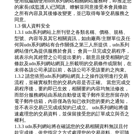
使用或繼續使用udn系列網站相關網站服務時，即推定您
的家長(或監護人)已閱讀、瞭解並同意接受本會員條款
之所有內容及其後修改變更，並已取得每筆交易服務之
同意。
1.3 個人資料安全
1.3.1 udn系列網站上所刊登之各類名稱、價格、規格、
型號、內容等及其它相關資訊，如由廠商/主辦單位及任
何與udn系列網站有合作關係之第三人所提供，udn系列
網站僅代為提供服務於會員； 會員一旦完成交易程序，
就表示向其經營之公司提出要約，願意且接受相關約定
條款及udn系列網站網頁上所載明的交易條件或限制，在
未得各該公司承諾以前，各該公司不受該要約之拘束。
1.3.2 請您依照udn系列網站網頁上之操作說明進行交易
流程，並確實核對您的交易內容是否正確。 當您完成交
易程序後，要約即已生效，相關要約內容均無法修改，
而部分服務網站由系統自動發送電子郵件至您所留存的
電子郵件信箱，內容僅為告知已收到您的要約之通知，
並不表示交易已完成或契約已成立。 udn系列網站將儘
速處理您的交易資料，並保留接受您的訂單成立與否之
權利。
1.3.3 udn系列網站將在確認您的交易相關資料無誤且付
款完成後，依您指定之方式處理您的交易資料。您可隨