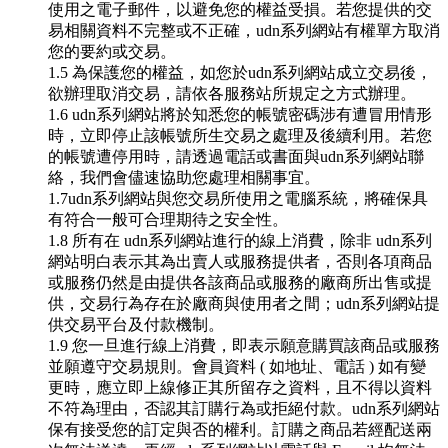
使用之電子郵件，以避免您的權益受損。若您提供的交
易相關資料不完整或不正確，udn系列網站有權單方取消
您的要約或交易。
1.5 為保護您的權益，如您於udn系列網站成立交易後，
欲辦理取消交易，請依各服務站所規定之方式辦理。
1.6 udn系列網站將於知悉您的帳號密碼涉有遭冒用情形
時，立即停止該帳號所生交易之處理及後續利用。若您
的帳號遭停用時，請透過電話或書面與udn系列網站聯
絡，我們會儘速協助您處理相關事宜。
1.7udn系列網站與您交易所使用之電腦系統，將確保具
有符合一般可合理期待之安全性。
1.8 所有在 udn系列網站進行的線上消費，除非 udn系列
網站明白表示其為出賣人或服務提供者，否則各項商品
或服務仍然是由提供各該商品或服務的廠商所出售或提
供，交易行為存在於廠商與使用者之間；udn系列網站提
供交易平台及付款機制。
1.9 您一旦進行線上消費，即表示願意購買該商品或服務
並願遵守交易規則。會員資料 ( 如地址、電話 ) 如有變
更時，應立即上線修正其所留存之資料，且不得以資料
不符為理由，否認其訂購行為或拒絕付款。udn系列網站
保有接受您的訂定與否的權利。訂購之商品若經配送兩