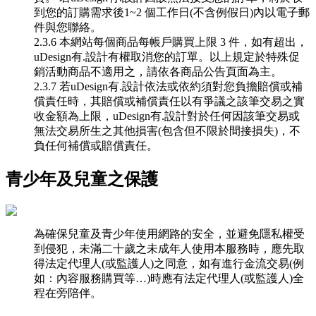
到您的訂購需求後1~2 個工作日(不含例假日)內以電子郵
件與您聯絡。
2.3.6 本網站每個商品每帳戶購買上限 3 件，如有超出，
uDesign有.設計有權取消您的訂單。以上規定於特殊促
銷活動商品不適用之，請依各商品公告頁面為主。
2.3.7 若uDesign有.設計依法或依約須對您負擔賠償或補
償責任時，其賠償或補償責任以有爭議之該筆交易之實
收金額為上限，uDesign有.設計對於任何因該筆交易或
無法交易所生之其他損害(包含但不限於間接損失)，不
負任何補償或賠償責任。
青少年及兒童之保護
為確保兒童及青少年使用網路的安全，並避免隱私權受
到侵犯，未滿二十歲之未成年人使用本服務時，應先取
得法定代理人(或監護人)之同意，如有進行金流交易(例
如：內容服務購買等…)時應有法定代理人(或監護人)全
程在旁陪伴。