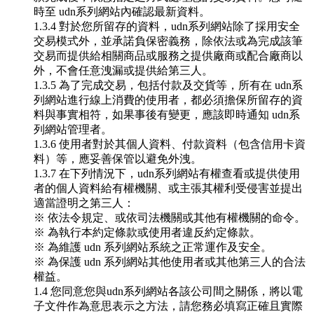
時至 udn系列網站內確認最新資料。
1.3.4 對於您所留存的資料，udn系列網站除了採用安全
交易模式外，並承諾負保密義務，除依法或為完成該筆
交易而提供給相關商品或服務之提供廠商或配合廠商以
外，不會任意洩漏或提供給第三人。
1.3.5 為了完成交易，包括付款及交貨等，所有在 udn系
列網站進行線上消費的使用者，都必須擔保所留存的資
料與事實相符，如果事後有變更，應該即時通知 udn系
列網站管理者。
1.3.6 使用者對於其個人資料、付款資料（包含信用卡資
料）等，應妥善保管以避免外洩。
1.3.7 在下列情況下，udn系列網站有權查看或提供使用
者的個人資料給有權機關、或主張其權利受侵害並提出
適當證明之第三人：
※ 依法令規定、或依司法機關或其他有權機關的命令。
※ 為執行本約定條款或使用者違反約定條款。
※ 為維護 udn 系列網站系統之正常運作及安全。
※ 為保護 udn 系列網站其他使用者或其他第三人的合法
權益。
1.4 您同意您與udn系列網站各該公司間之關係，將以電
子文件作為意思表示之方法，請您務必填寫正確且實際