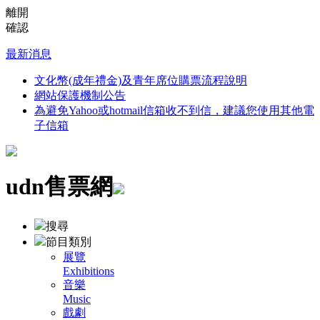
離開
確認
最新消息
文化幣(成年禮金)及青年席位購票流程說明
網站保護機制公告
為避免Yahoo或hotmail信箱收不到信，建議您使用其他電
子信箱
udn售票網
搜尋
節目類別
展覽
Exhibitions
音樂
Music
戲劇