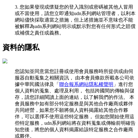
3. 您如果發現或懷疑您的登入識別或密碼被其他人冒用
或不當使用，請您立即通知udn系列網站管理者，以利本
網站儘快採取適當之措施，但上述措施並不意味也不能
被解釋為udn系列網站明示或默示對您有任何形式之賠償
或補償之責任或義務。
資料的隱私
您認知並同意當您註冊或使用會員服務時所提供或由伺
服器自動蒐集之相關資訊， 由本會員條款所載各公司依
據中華民國法律及
「
聯合報系網站隱私權聲明
」
進行您
個人資料的蒐集、處理及利用， 包括跨國間的傳輸與儲
存，請您詳細閱讀上面的連結，以了解我們的作法。 本
會員服務中如有部分特定服務是與其他合作廠商或夥伴
共同經營，如果您不願將個人資料揭露給其他合作夥
伴，可以選擇不使用這些特定服務， 但如您開始使用這
些特定服務，udn系列網站將在資料蒐集或傳輸前明確告
知您後，將您的個人資料揭露給該特定服務之合作廠商
或夥伴。