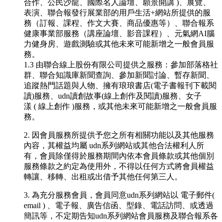
合作、公民沙龍、國際名人論壇、願景開講
)
、展覽、
表演、聯合報發行展業部的用戶生活
+
網站所提供的服
務
（訂報、課程、作文大賽、商品優惠等）、
聯合報系
健康事業部服務（講座論壇、影音課程）、元氣網
AI
腦
力
健身房、遊戲測驗或其他未來可能新增之一般會員服
務。
1.3
由聯合線上股份有限公司提供之服務：參加部落格社
群、
聯合知識庫新聞查詢、參加新聞討論、暫存新聞、
追蹤熱門話題與人物、擁有琅琅書店
(
電子書報刊下載閱
讀
)
服務、
udn
讀創故事
(
線上創作及閱讀
)
服務、女子
漾
(
線上創作
)
服務，或其他未來可能新增之一般會員服
務。
2. 因會員服務所提供予您之所有相關功能以及其他服務
內容，其權益均屬 udn系列網站或其他合法權利人所
有，會員除僅得於服務期間內依本會員條款或其他個別
服務條款之約定為使用外，不得以任何方式將會員權益
轉讓、移轉、出租或出借予其他任何第三人。
3. 為充分服務會員，會員同意udn系列網站以 電子郵件(
email ) 、電子報、廣告信函、型錄、電話訪問、或透過
簡訊等，不定期告知udn系列網站會員服務及聯合報系各