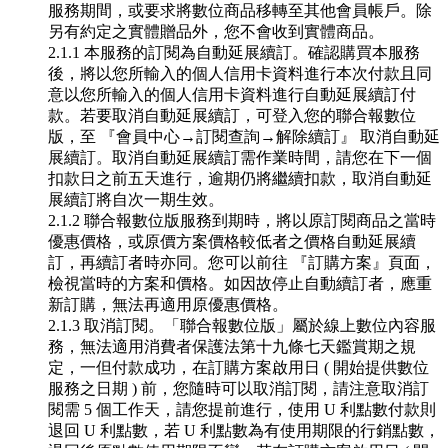
服務期間，或要求將數位商品移轉至其他會員帳戶。除
另有約定之實體贈品外，您不會收到實體商品。
2.1.1 本服務的訂閱為自動延展續訂。確認購買本服務
後，將以您所輸入的個人信用卡資料進行本次付款且同
意以您所輸入的個人信用卡資料進行自動延展續訂付
款。若要取消自動延展續訂，可登入您的聯合報數位
版，至 『會員中心→訂閱查詢→解除續訂』 取消自動延
展續訂。取消自動延展續訂需作業時間，請您在下一個
扣款日之前五天進行，逾期仍將繼續扣款，取消自動延
展續訂將自次一期生效。
2.1.2 聯合報數位版服務到期時，將以原訂閱商品之當時
優惠價格，或原價方案價格較低者之價格自動延展續
訂，再續訂者時亦同。您可以前往 『訂購方案』頁面，
檢視當時的方案和價格。如因故停止自動續訂者，應重
新訂購，無法再適用原優惠價格。
2.1.3 取消訂閱。「聯合報數位版」屬於線上數位內容服
務，無法適用消費者保護法第十九條七天鑑賞期之規
定，一但付款成功，在訂購方案啟用日 ( 開始提供數位
服務之日期 ) 前，您隨時可以取消訂閱，請注意取消訂
閱需 5 個工作天，請您提前進行，使用 U 利點數付款則
退回 U 利點數，若 U 利點數為有使用期限的行銷點數，