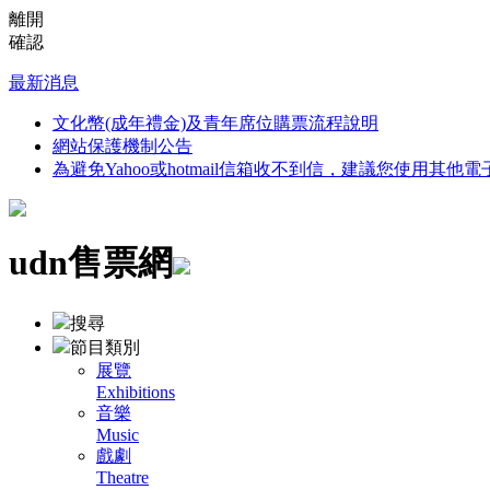
離開
確認
最新消息
文化幣(成年禮金)及青年席位購票流程說明
網站保護機制公告
為避免Yahoo或hotmail信箱收不到信，建議您使用其他
udn售票網
搜尋
節目類別
展覽
Exhibitions
音樂
Music
戲劇
Theatre