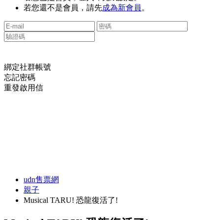
若您還不是會員，請先
成為新會員
。
綁定社群帳號
忘記密碼
重發啟用信
udn售票網
親子
Musical TARU! 恐龍復活了!